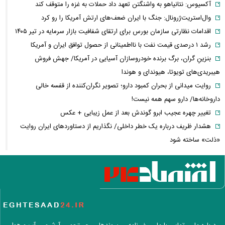
آکسیوس: نتانیاهو به واشنگتن تعهد داد حملات به غزه را متوقف کند
وال‌استریت‌ژرونال: جنگ با ایران ضعف‌های ارتش آمریکا را رو کرد
اقدامات نظارتی سازمان بورس برای ارتقای شفافیت بازار سرمایه در تیر ۱۴۰۵
رشد ۱ درصدی قیمت نفت با نااطمینانی از حصول توافق ایران و آمریکا
بنزینِ گران، برگ برنده خودروسازان آسیایی در آمریکا/ جهش فروش
هیبریدی‌های تویوتا، هیوندای و هوندا
روایت میدانی از بحران کمبود دارو؛ تصویر نگران‌کننده از قفسه خالی
داروخانه‌ها/ دارو سهم همه نیست!
تغییر چهره عجیب ابرو گوندش بعد از عمل زیبایی + عکس
هشدار ظریف درباره یک خطر داخلی/ نگذاریم از دستاوردهای ایران روایت
«ذلت» ساخته شود
فیلم/تبریک تولد همزمان ۵ همسر این مرد جنجالی شد!
این فیلم از علیرضا بیرانوند در صفحه فارسی AFC منتشر شد
فارن پالیسی: موضوع ایران در اختیار دولت آتی اسرائیل نیست/ اپوزیسیون،
این بار نتانیاهو را از پای در می‌آورند؟
آلت‌کوین‌ها در دوئل صعود و سقوط/ سولانا سبزپوش شد، شیبا و گرام زیر
فشار فروش