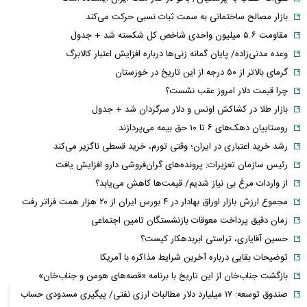
بازار مصالح ساختمانی به سمت ثبات نسبی حرکت می‌کند
مقاومت ۵.۶ میلیون واحدی شاخص کل شکسته شد + جدول
وعده مدنی‌زاده/ پایان گمانه زنی‌ها درباره افزایش اعتبار کالابرگ
گرمای بالاتر از ۵۰ درجه از این تاریخ در خوزستان
چرا قیمت دلار امروز عقب نشست؟
بازار طلا در کشاکش اونس و دلار سرگردان شد + جدول
روستاییان دهک‌های ۶ تا ۱۰ حق بیمه می‌پردازند
رشد خرید اعتباری در ایران؛ وقتی تورم، خرید قسطی ناگزیر می‌کند
رئیس سازمان تعزیرات: پرونده‌های گران‌فروشی دارو افزایش یافت
از واردات مرغ بی نیاز شدیم/ قیمت‌ها کاهش می‌یابد؟
مجموع ارزش بازار اوراق بهادار در ۴ بورس ایران از ۲۰ هزار همت فراتر رفت
زمان دقیق پرداخت معوقات بازنشستگان تامین اجتماعی
حسین آقایاری، تراستی ابربدهکار کیست؟
توضیحات بقایی درباره آخرین شرایط مذاکره با آمریکا
بازگشت جناب‌خان از این تاریخ با برنامه «قصه‌های هومن و جناب‌خان»
صندوق توسعه: ۱۷ میلیارد دلار مطالبات ارزی نفتی/ پیگیری مسدودی حساب