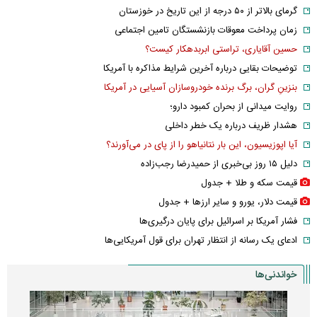
گرمای بالاتر از ۵۰ درجه از این تاریخ در خوزستان
زمان پرداخت معوقات بازنشستگان تامین اجتماعی
حسین آقایاری، تراستی ابربدهکار کیست؟
توضیحات بقایی درباره آخرین شرایط مذاکره با آمریکا
بنزینِ گران، برگ برنده خودروسازان آسیایی در آمریکا
روایت میدانی از بحران کمبود دارو؛
هشدار ظریف درباره یک خطر داخلی
آیا اپوزیسیون، این بار نتانیاهو را از پای در می‌آورند؟
دلیل ۱۵ روز بی‌خبری از حمیدرضا رجب‌زاده
قیمت سکه و طلا + جدول
قیمت دلار، یورو و سایر ارز‌ها + جدول
فشار آمریکا بر اسرائیل برای پایان درگیری‌ها
ادعای یک رسانه از انتظار تهران برای قول آمریکایی‌ها
خواندنی‌ها