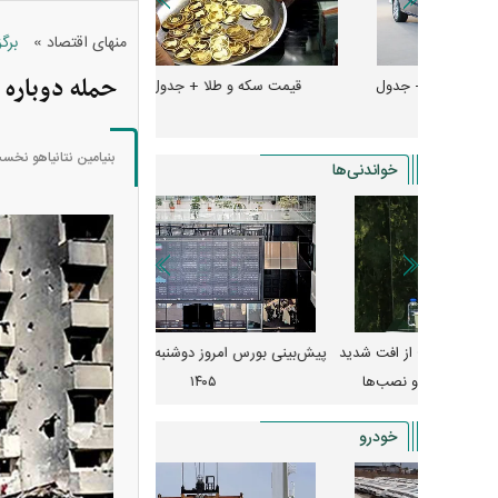
»
منهای اقتصاد
برگ
حمله دوباره ا
و + جدول
قیمت سکه و طلا + جدول
قیمت دلار، یورو و سایر 
بنیامین نتانیاهو نخست
خواندنی‌ها
 از افت شدید
پیش‌بینی بورس امروز دوشنبه ۱۲ مرداد ماه
زنگ خطر انباشت نیاز در 
و نصب‌ها
۱۴۰۵
قیمت‌ها فشرده
خودرو