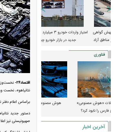
جهش گواهی
امتیاز واردات خودرو ۳ میلیارد تومان! / رانت
ناطق آزاد
جدید در بازار خودرو چیست؟
کوییک S با ۵۰۰ 
ثبت نام
فناوری
اقتصاد۲۴-
نخست‌وزیر
نتانیاهو»، نخست وزی
براساس اعلام دفتر 
 مصنوعی»
هوش مصنوعی خودزنی می‌کند
ود کرد؟
میلی‌آمپرسا
دستور جدید نتانیا
صهیونیستی نیز اعلام کرده است ک طی ۴۸ ساعت گذش
آخرین اخبار