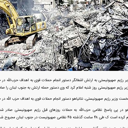
آغاز ثبت نام سایپا از امروز ۱۷ مرداد ۱۴۰۵؛
واردات خودرو گران‌تر شد/ جهش گواهی
میلیون تومان بخرید + لینک
اسقاط و محدودیت جدید در مناطق آزاد
جدید در بازار
 رژیم صهیونیستی به ارتش اشغالگر دستور انجام حملات قوی به اهداف حزب‌الله در جن
ر رژیم صهیونیستی روز شنبه اعلام کرد که وی دستور حمله ارتش به جنوب لبنان را صادر
نخست وزیر رژیم صهیونیستی، نتانیاهو دستور انجام حملات قوی به اهداف حزب الله در ج
رونمایی از پوکو M ۸ پاور با باتری ۸۰۰۰
چگونه جنگ معاملات «هوش مصنوعی»
هوش مصنوعی خ
عتی
ترامپ در خلیج فارس را نابود کرد؟
هو در پی پاسخ نظامی حزب‌الله به حملات روز‌های قبل رژیم صهیونیستی صادر ش
ته ۴۵ نظامی صهیونیست در جنوب لبنان مجروح شدند.