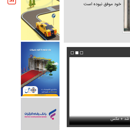
خود موفق نبوده است
ندیده بودید / انتشار برای نخستین
جوراب‌های شهباز شریف خبرساز شد
فیلم / ادامه تجمعات شبانه تعیین تکلیف شد