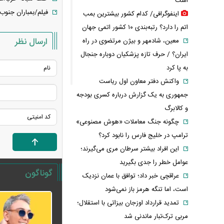
است
فیلم/بمباران جنوب
اینفوگرافی/ کدام کشور بیشترین بمب
اتم را دارد؟ رتبه‌بندی ۱۰ کشور اتمی جهان
ارسال نظر
معین، شادمهر و بیژن مرتضوی در راه
ایران؟ / حرف تازه پزشکیان دوباره جنجال
به پا کرد
واکنش دفتر معاون اول ریاست
جمهوری به یک گزارش درباره کسری بودجه
و کالابرگ
چگونه جنگ معاملات «هوش مصنوعی»
ترامپ در خلیج فارس را نابود کرد؟
این افراد بیشتر سرطان مری می‌گیرند؛
عوامل خطر را جدی بگیرید
گوناگون
عراقچی خبر داد؛ توافق با عمان نزدیک
است، اما تنگه هرمز باز نمی‌شود
تمدید قرارداد اوزجان بیزاتی با استقلال؛
مربی ترک‌تبار ماندنی شد