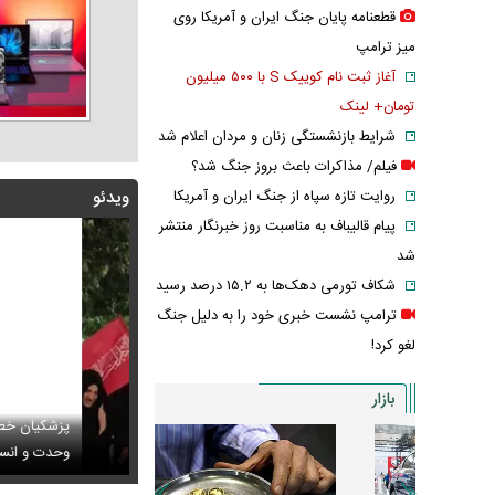
قطعنامه پایان جنگ ایران و آمریکا روی
میز ترامپ
آغاز ثبت نام کوییک S با ۵۰۰ میلیون
تومان+ لینک
شرایط بازنشستگی زنان و مردان اعلام شد
فیلم/ مذاکرات باعث بروز جنگ شد؟
روایت تازه سپاه از جنگ ایران و آمریکا
ویدئو
پیام قالیباف به مناسبت روز خبرنگار منتشر
شد
شکاف تورمی دهک‌ها به ۱۵.۲ درصد رسید
ترامپ نشست خبری خود را به دلیل جنگ
لغو کرد!
بازار
پزشکیان خطاب به خب
راب‌های شهباز شریف خبرساز شد
 ادامه تجمعات شبانه تعیین تکلیف شد
وحدت و انسجام
عکس / عاشقانه‌