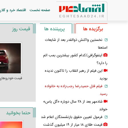
صفحه نخست
اقتصاد خرد و کلان
برگزیده ها
پربیننده ها
قیمت روز
نخستین واکنش ذوالقدر بعد از شایعات
استعفا
اینفوگرافی/کدام کشور بیشترین بمب اتم
را دارد؟
این فیلم از رهبر انقلاب را تاکنون ندیده
بودید
قیمت خودرو‌های
فیلم قتل حمیدرضا رجب‌زاده به خانواده
رسید
شادمهر بعد از ۲۸ سال دوباره «گل یاس»
خواند
حتما بخوانید
فرمول تعیین حقوق بازنشستگان اعلام شد
قیمت طلای ۱۸ عیار از ۱۹ میلیون گذشت