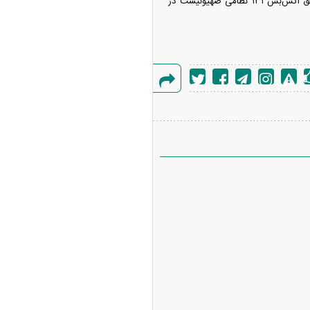
ارتش اشغالگر که بار‌ها دست به نقض آتش‌بس با لبنان زده، همچنین اذعان کرده است که از زمان توافق آتش‌بس ۱۳۱ نظامی صهیونیست در
گزارش
خطا