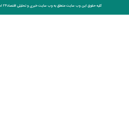
کلیه حقوق این وب سایت متعلق به وب سایت خبری و تحلیلی اقتصاد۲۴ است و هر گونه کپی برداری با ذکر منبع بلا مانع است.
عالی
کوبا در تاریکی فرو رفت؛ برق کل کشور
قطع شد
رقیب آینده F-۳۵ از راه می‌رسد؛ جنگنده
نسل ششمی چه مشخصاتی دارد؟
ماجرای وحشت پنتاگون از نشت
اطلاعات محرمانه درباره ترامپ چه بود؟
عکس جدید هدی زین‌العابدین همه را
غافلگیر کرد
اینفوگرافی/ سدهای تهران چقدر آب
دارند؟
این فیلم از رهبر انقلاب را تاکنون ندیده
بودید / انتشار برای نخستین بار
قیمت واقعی مرغ لو رفت/ مرغ ارزان‌تر
از هزینه تولید فروخته می‌شود!
عکس گوگوش در ۱۲ سالگی در کنار