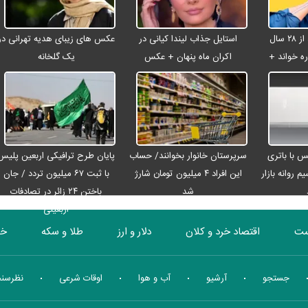
شادمهر عقیلی بعد از ۲۸ سال
استایل جذاب لیندا کیانی در
عکس های زیبای هدیه تهرانی در
ه خواند +
اکران ماه پنهان + عکس
یک گلخانه
رو مکس با باتری
سرپرستان خانوار بخوانند/ حساب
پایان طرح ترافیکی اربعین پلیس
م روانه بازار
این افراد ۴ میلیون تومان شارژ
با ثبت ۶۷ میلیون تردد / جان
شد
باختن ۲۴ زائر در تصادفات
اربعینی
ست
اقتصاد خرد و کلان
دلار و ارز
طلا و سکه
خو
بورس
انرژی
چندرسانه ای
منهای اقتصاد
جستجو
آرشیو
آب و هوا
اوقات شرعی
نظرسن