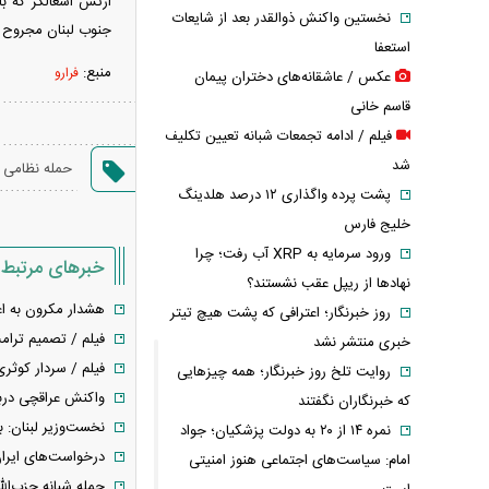
نخستین واکنش ذوالقدر بعد از شایعات
جنوب لبنان مجروح ش
استعفا
منبع:
فرارو
عکس / عاشقانه‌های دختران پیمان
قاسم خانی
فیلم / ادامه تجمعات شبانه تعیین تکلیف
شد
،
حمله نظامی
پشت پرده واگذاری ۱۲ درصد هلدینگ
خلیج فارس
ورود سرمایه به XRP آب رفت؛ چرا
خبرهای مرتبط
نهادها از ریپل عقب نشستند؟
هشدار مکرون به اع
روز خبرنگار؛ اعترافی که پشت هیچ تیتر
فیلم / تصمیم ترامپ
خبری منتشر نشد
فیلم / سردار کوثری
روایت تلخ روز خبرنگار؛ همه چیزهایی
واکنش عراقچی دربا
که خبرنگاران نگفتند
نخست‌وزیر لبنان: 
نمره ۱۴ از ۲۰ به دولت پزشکیان؛ جواد
درخواست‌های ایران
امام: سیاست‌های اجتماعی هنوز امنیتی
حمله شبانه حزب‌الله