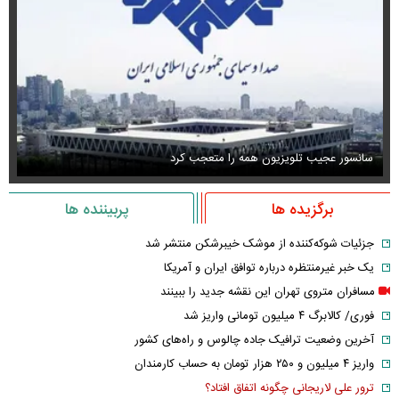
سانسور عجیب تلویزیون همه را متعجب کرد
اس
برگزیده ها
پربیننده ها
جزئیات شوکه‌کننده از موشک خیبرشکن منتشر شد
یک خبر غیرمنتظره درباره توافق ایران و آمریکا
مسافران متروی تهران این نقشه جدید را ببینند
فوری/ کالابرگ ۴ میلیون تومانی واریز شد
آخرین وضعیت ترافیک جاده چالوس و راه‌های کشور
واریز ۴ میلیون و ۲۵۰ هزار تومان به حساب کارمندان
ترور علی لاریجانی چگونه اتفاق افتاد؟