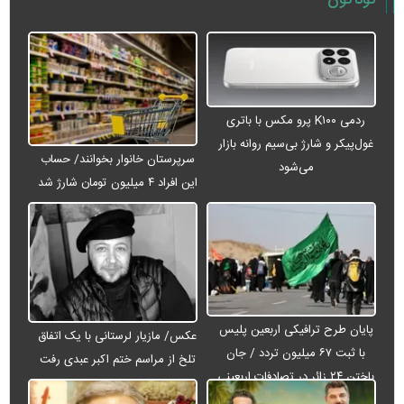
گوناگون
ردمی K۱۰۰ پرو مکس با باتری
غول‌پیکر و شارژ بی‌سیم روانه بازار
سرپرستان خانوار بخوانند/ حساب
می‌شود
این افراد ۴ میلیون تومان شارژ شد
پایان طرح ترافیکی اربعین پلیس
عکس/ مازیار لرستانی با یک اتفاق
با ثبت ۶۷ میلیون تردد / جان
تلخ از مراسم ختم اکبر عبدی رفت
باختن ۲۴ زائر در تصادفات اربعینی