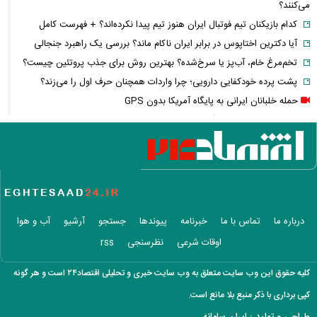
می‌کنند؟
کدام بازیکنان تیم فوتبال ایران هنوز تیم پیدا نکرده‌اند؟ + فهرست کامل
آیا دکترین اختاپوس در برابر ایران ناکام ماند؟ بررسی یک راهبرد جنجالی
تخم‌مرغ خام، آب‌پز یا سرخ‌شده؟ بهترین روش برای جذب پروتئین چیست؟
پشت پرده خودکفایی دارویی؛ چرا واردات همچنان حرف اول را می‌زند؟
حمله خلبانان ایرانی به پایگاه آمریکا بدون GPS
شرایط تغییر نام خانوادگی و شناسنامه اعلام شد+ مراحل، مدارک لازم و قوانین
جدید ثبت احوال
یک خبر غیرمنتظره درباره توافق ایران و آمریکا
مصرف لبنیات یک‌چهارم شد؛ قیمت شیر باز هم افزایش می‌یابد؟ / هشدار
درباره گرانی لبنیات
این نقشه جدید متروی تهران شما را به تمام جاهای دیدنی شهر می‌رساند +
درباره ما
تماس با ما
خبرنامه
پیوندها
جستجو
آرشیو
آب و هوا
ویدئو
اوقات شرعی
نظرسنجی
rss
قیمت انواع دستگاه ماینر + جدول
خبر مهم سردار ابن‌الرضا درباره جنگ ایران و آمریکا: به‌زودی خواهند فهمید
کلیه حقوق این وب سایت متعلق به وب سایت خبری و تحلیلی اقتصاد۲۴ است و هر گونه
معاملات ۶ ارز دیجیتال متوقف شد / چه رمزارزهایی در فهرست هستند؟
کپی برداری با ذکر منبع بلا مانع است.
زمان پرداخت معوقات فروردین و اردیبهشت بازنشستگان اعلام شد؟
طراحی و تولید :
ایران سامانه