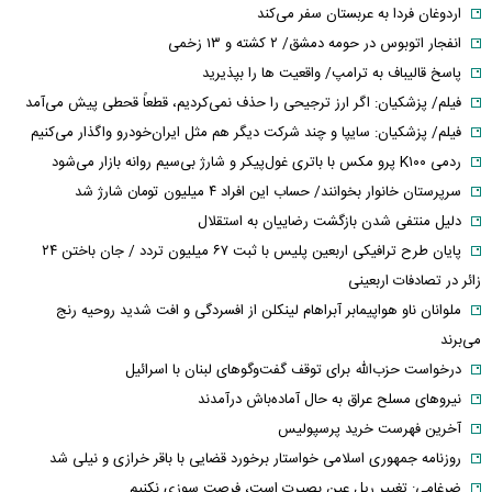
اردوغان فردا به عربستان سفر می‌کند
انفجار اتوبوس در حومه دمشق/ ۲ کشته و ۱۳ زخمی
پاسخ قالیباف به ترامپ/ واقعیت ها را بپذیرید
فیلم/ پزشکیان: اگر ارز ترجیحی را حذف نمی‌کردیم، قطعاً قحطی پیش می‌آمد
فیلم/ پزشکیان: سایپا و چند شرکت دیگر هم مثل ایران‌خودرو واگذار می‌کنیم
ردمی K۱۰۰ پرو مکس با باتری غول‌پیکر و شارژ بی‌سیم روانه بازار می‌شود
سرپرستان خانوار بخوانند/ حساب این افراد ۴ میلیون تومان شارژ شد
دلیل منتفی شدن بازگشت رضاییان به استقلال
پایان طرح ترافیکی اربعین پلیس با ثبت ۶۷ میلیون تردد / جان باختن ۲۴
زائر در تصادفات اربعینی
ملوانان ناو هواپیمابر آبراهام لینکلن از افسردگی و افت شدید روحیه رنج
می‌برند
درخواست حزب‌الله برای توقف گفت‌وگوهای لبنان با اسرائیل
نیروهای مسلح عراق به حال آماده‌باش درآمدند
آخرین فهرست خرید پرسپولیس
روزنامه جمهوری اسلامی خواستار برخورد قضایی با باقر خرازی و نیلی شد
ضرغامی: تغییر ریل عین بصیرت است، فرصت سوزی نکنیم