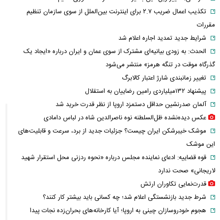
تکذیب اعمال ضریب ۲.۷ برای اینترنت بین‌الملل از سوی سازمان تنظیم
مقررات
شرایط جدید تمدید اجاره اعلام شد
الحدث: به زودی بیانیه‌ای مشترک از سوی عمان و ایران درباره «ایجاد یک
گذرگاه موقت در تنگه هرمز» منتشر می‌شود
تغییر زمانبندی‌ شارژ اعتبار کالابرگ
پیشنهاد ۱۳۲میلیاردی رامین رضاییان به استقلال
آلمان صدرنشین حداقل دستمزد اروپا از نظر قدرت خرید شد
عکس دیده‌نشده ظل‌السلطنه نوه ناصرالدین شاه در لباس دامادی
موشک خیبرشکن ایران چیست؟ جزئیات جدید از برد، سرعت و قابلیت‌های
این موشک
قوه قضاییه: ادعای نماینده مجلس درباره «نحوه ردزنی محل استقرار شهید
لاریجانی» صحت ندارد
قدرت‌نمایی تکاوران ارتش
شرط جدید بازنشستگی اعلام شد؛ چه کسانی باید بیشتر کار کنند؟
هجوم خودروسازان چینی به اروپا؛ آیا کارخانه‌های بحران‌زده نجات پیدا