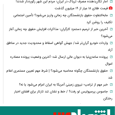
آمار تکان‌دهنده مصرف تریاک در ایران؛ مردم این شهر رکورددار شدند!
قیمت طلای ۱۸ عیار از ۱۹ میلیون گذشت
مابه‌التفاوت حقوق بازنشستگان چه زمانی واریز می‌شود؟ تأمین اجتماعی
تکلیف را روشن کرد
آخرین خبر از ترمیم دستمزد کارگران؛ مذاکرات افزایش حقوق چه زمانی آغاز
می‌شود؟
واردات خودرو گران‌تر شد/ جهش گواهی اسقاط و محدودیت جدید در مناطق
آزاد
پرونده ساعدی‌نیا به دیوان عالی ارسال شد؛ آخرین وضعیت پرونده مصادره
اموال
حقوق بازنشستگان چگونه محاسبه می‌شود؟ | شرط مهم تعیین مستمری اعلام
شد
خبر مهم از ترامپ؛ نیروی زمینی آمریکا به ایران اعزام می‌شود یا نه؟
جاسوس پرسپولیس لو رفت؟ / خط و نشان تند تارتار برای افشای اخبار
رختکن
آمریکا برای پایان جنگ با ایران قطعنامه داد؛ تصمیم با ترامپ است + عکس
مرغ ناگهان گران شد! / پشت‌پرده جهش قیمت مرغ چیست؟