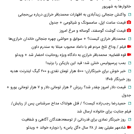
خانوارها به شهریور
واکنش جنجالی زیدآبادی به اظهارات محمدباقر خرازی درباره بی‌حجابی
قیمت ساعت اپل، سامسونگ و شیائومی + جدول
قیمت گوشت گوسفند، گوساله و مرغ امروز
محمدباقر خرازی کیست؟ + سوابق و حواشی چهره جنجالی خاندان خرازی‌ها
فیلم / وداع تلخ مردم قم با داماد محبوب مبتلا به سندرم داون
قوه قضاییه: محمدباقر خرازی به دادگاه ویژه روحانیت احضار شد + ویدئو
بمب پرسپولیس خنثی شد؛ قید این بازیکن را بزنید!
خبر خوش برای خبرنگاران؛ ۵۰۰ هزار تومان نقدی و ۲۰۰ گیگ اینترنت هدیه
روز خبرنگار ۱۴۰۵
قیمت دلار امروز چقدر شد؟ ریزش ۶ هزار تومانی دلار و ۷ هزار تومانی یورو +
جدول
حمیدرضا رجب‌زاده کیست؟ / قتل هولناک مداح سرشناس پس از ربایش/
فیلم جنایت برای خانواده ارسال شد
روز خبرنگار نمادی برای قدردانی از توسعه‌دهندگان آگاهی و شفافیت
شادمهر عقیلی بعد از ۲۸ سال «گل یاس» را دوباره خواند + ویدئو