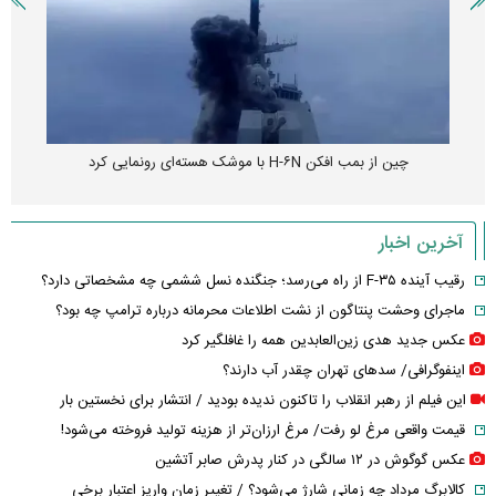
چین از بمب افکن H-۶N با موشک هسته‌ای رونمایی کرد
آخرین اخبار
رقیب آینده F-۳۵ از راه می‌رسد؛ جنگنده نسل ششمی چه مشخصاتی دارد؟
ماجرای وحشت پنتاگون از نشت اطلاعات محرمانه درباره ترامپ چه بود؟
عکس جدید هدی زین‌العابدین همه را غافلگیر کرد
اینفوگرافی/ سدهای تهران چقدر آب دارند؟
این فیلم از رهبر انقلاب را تاکنون ندیده بودید / انتشار برای نخستین بار
قیمت واقعی مرغ لو رفت/ مرغ ارزان‌تر از هزینه تولید فروخته می‌شود!
عکس گوگوش در ۱۲ سالگی در کنار پدرش صابر آتشین
کالابرگ مرداد چه زمانی شارژ می‌شود؟ / تغییر زمان واریز اعتبار برخی