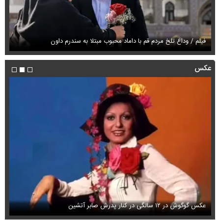
فیلم / وداع تلخ مردم قم با داماد محبوب مبتلا به سندرم داون
قو
عکس
عکس گوگوش در ۱۲ سالگی در کنار پدرش صابر آتشین
عک