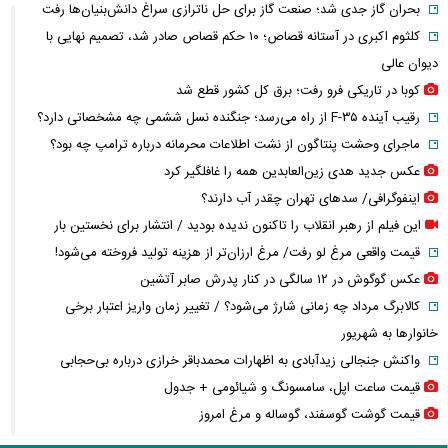
بحران گاز جدی شد؛ صنعت گاز برای حل ناترازی سراغ دانش‌بنیان‌ها رفت
کلثوم اکبری در آستانه قصاص؛ ۱۰ حکم قصاص صادر شد، تصمیم نهایی با
دیوان عالی
کوبا در تاریکی فرو رفت؛ برق کل کشور قطع شد
رقیب آینده F-۳۵ از راه می‌رسد؛ جنگنده نسل ششمی چه مشخصاتی دارد؟
ماجرای وحشت پنتاگون از نشت اطلاعات محرمانه درباره ترامپ چه بود؟
عکس جدید هدی زین‌العابدین همه را غافلگیر کرد
اینفوگرافی/ سدهای تهران چقدر آب دارند؟
این فیلم از رهبر انقلاب را تاکنون ندیده بودید / انتشار برای نخستین بار
قیمت واقعی مرغ لو رفت/ مرغ ارزان‌تر از هزینه تولید فروخته می‌شود!
عکس گوگوش در ۱۲ سالگی در کنار پدرش صابر آتشین
کالابرگ مرداد چه زمانی شارژ می‌شود؟ / تغییر زمان واریز اعتبار برخی
خانوارها به شهریور
واکنش جنجالی زیدآبادی به اظهارات محمدباقر خرازی درباره بی‌حجابی
قیمت ساعت اپل، سامسونگ و شیائومی + جدول
قیمت گوشت گوسفند، گوساله و مرغ امروز
محمدباقر خرازی کیست؟ + سوابق و حواشی چهره جنجالی خاندان خرازی‌ها