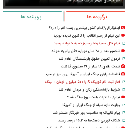
جوراب‌های شهباز شریف خبرساز شد
عک
برگزیده ها
پربیننده ها
اینفوگرافی/کدام کشور بیشترین بمب اتم را دارد؟
این فیلم از رهبر انقلاب را تاکنون ندیده بودید
فیلم قتل حمیدرضا رجب‌زاده به خانواده رسید
شادمهر بعد از ۲۸ سال دوباره «گل یاس» خواند
فرمول تعیین حقوق بازنشستگان اعلام شد
قیمت طلای ۱۸ عیار از ۱۹ میلیون گذشت
قطعنامه پایان جنگ ایران و آمریکا روی میز ترامپ
آغاز ثبت نام کوییک S با ۵۰۰ میلیون تومان+ لینک
شرایط بازنشستگی زنان و مردان اعلام شد
فیلم/ مذاکرات باعث بروز جنگ شد؟
روایت تازه سپاه از جنگ ایران و آمریکا
پیام قالیباف به مناسبت روز خبرنگار منتشر شد
شکاف تورمی دهک‌ها به ۱۵.۲ درصد رسید