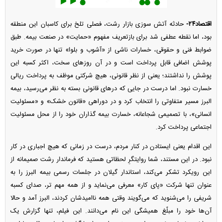
اقتصاد۲۴-
حادثه آتش سوزی بازار رشت، فصلی تلخ برای کاسبان این منطقه
بود، اما نقطه عطفی شد برای بازتعریف مفهوم «حمایت» در صنعت بیمه. طبق
ضوابط فنی و حقوقی، خسارات ناشی از «آشوب و بلوا» تنها در صورت خرید
پوشش اضافی قابل پرداخت است و در آن روز‌های سخت، اکثر کسبه این
پوشش را نداشتند؛ یعنی از نظر قانونی، هیچ شرکتی موظف به پرداخت ریالی
خسارت نبود. اما درست در جایی که در‌های قانونی بسته به نظر می‌رسید، بیمه
البرز مسیر متفاوتی را انتخاب کرد و در دوراهی «قانون خشک» و «مسئولیت
انسانی»، با تصمیمی شجاعانه، خسارت بیمه گذاران خود را از محل مسئولیت
اجتماعی پرداخت کرد.
این اقدام یعنی ایستادن در کنار مردم، درست در زمانی که هیچ اجباری در کار
نبود. در این مستند، شما روایتگرِ لحظاتی هستید که فرماندار رشت صمیمانه از
این رویکرد تشکر می‌کند، استاندار گیلان در جلسات رسمی بیمه البرز را به
عنوان تنها شرکت «پای کار» معرفی می‌نماید و از همه مهم تر، صدای کسبه
شریفی را می‌شنوید که می‌گویند وقتی همه ناامیدشان کردند، البرز آمد و حالا
آن‌ها خود را مبلّغ همیشگی این نام می‌دانند. این فیلم، تنها گزارش یک