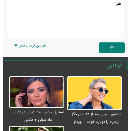
قوانین ارسال نظر
گوناگون
استایل جذاب لیندا کیانی در اکران
شادمهر عقیلی بعد از ۲۸ سال «گل
ماه پنهان + عکس
یاس» را دوباره خواند + ویدئو