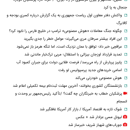
جنجال به پا کرد
واکنش دفتر معاون اول ریاست جمهوری به یک گزارش درباره کسری بودجه و
کالابرگ
چگونه جنگ معاملات «هوش مصنوعی» ترامپ در خلیج فارس را نابود کرد؟
این افراد بیشتر سرطان مری می‌گیرند؛ عوامل خطر را جدی بگیرید
عراقچی خبر داد؛ توافق با عمان نزدیک است، اما تنگه هرمز باز نمی‌شود
تمدید قرارداد اوزجان بیزاتی با استقلال؛ مربی ترک‌تبار ماندنی شد
پاییز پربارش از راه می‌رسد/ فرصت طلایی دولت برای جبران کمبود آب
اسامی خریدهای جدید پرسپولیس لو رفت
هوش مصنوعی خودزنی می‌کند
بازنشستگان کشوری بخوانند؛ آخرین مهلت ثبت‌نام بیمه تکمیلی اعلام شد
پزشکیان خطاب به خبرنگاران چه گفت؟ /تأکید رئیس‌جمهور بر وحدت و
انسجام
شوک تازه به اقتصاد آمریکا / بازار کار آمریکا غافلگیر شد
لیونل مسی عزادار شد + عکس
جوراب‌های شهباز شریف خبرساز شد