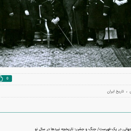
دید شد/ اولین
هجوم خودروسازان چینی به اروپا؛ آیا
واردات خودرو از منطق
 سیاسی + جدول
کارخانه‌های بحران‌زده نجات پیدا می‌کنند؟
داغی که بازار خودرو ر
0
،
تاریخ ایران
فند؛ قدرت تهدید
رونمایی از پوکو M ۸ پاور با باتری ۸۰۰۰
 است؟
میلی‌آمپرساعتی
رونمای
هانی در یک فهرست/ جنگ و جشن؛ تاریخچه نبرد‌ها در سال نو