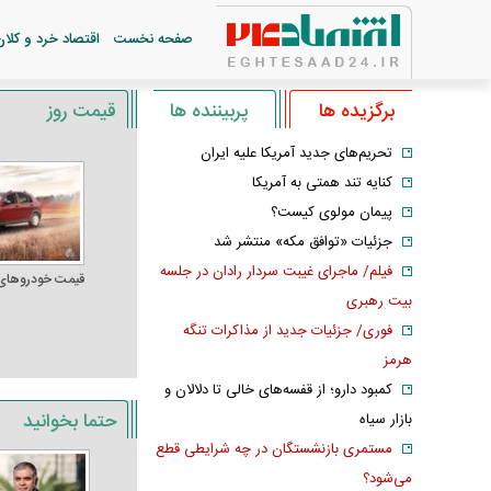
صفحه نخست
اقتصاد خرد و کلان
برگزیده ها
پربیننده ها
قیمت روز
تحریم‌های جدید آمریکا علیه ایران
کنایه تند همتی به آمریکا
پیمان مولوی کیست؟
جزئیات «توافق مکه» منتشر شد
فیلم/ ماجرای غیبت سردار رادان در جلسه
قیمت خودرو‌های
بیت رهبری
فوری/ جزئیات جدید از مذاکرات تنگه
هرمز
کمبود دارو؛ از قفسه‌های خالی تا دلالان و
حتما بخوانید
بازار سیاه
مستمری بازنشستگان در چه شرایطی قطع
می‌شود؟