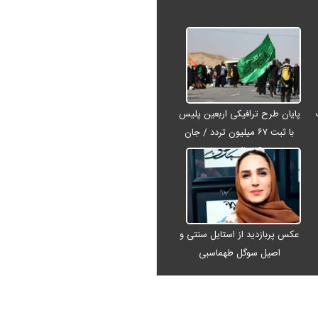
پایان طرح ترافیکی اربعین پلیس
با ثبت ۶۷ میلیون تردد / جان
باختن ۲۴ زائر در تصادفات
اربعینی
عکس پربازدید از استایل سنتی و
اصیل سوگل طهماسبی