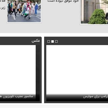
خود موفق نبوده است
فلاک
زیر 
عکس
فیلم/ توصیه رهبر شهید درباره اح
رامپ برای سوئیس
ظل‌السلطنه نوه ناصرالدین شاه در لباس دامادی
خامنه ای
سانسور عجیب تلویزیون همه 