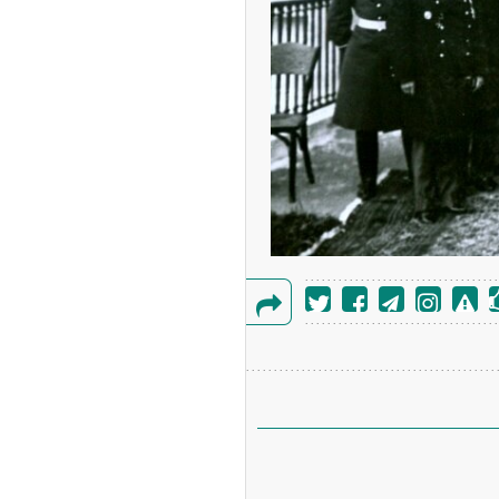
ه آزاد تهران؛ مناظره
ا تحت تأثیر قرار داد
گزارش
خطا
چین از بمب افکن H-۶N با موشک هسته‌ای
ی کرد