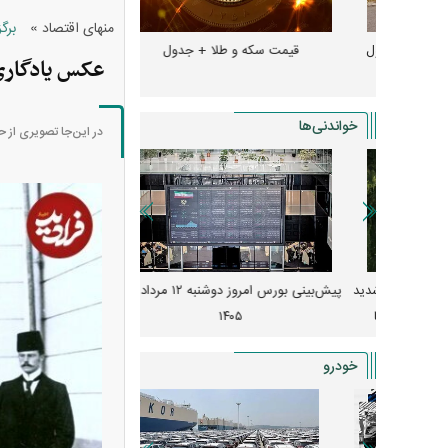
»
منهای اقتصاد
برگ
و + جدول
قیمت سکه و طلا + جدول
قیمت دلار، یورو و سایر 
عکس یادگاری مظف
خواندنی‌ها
در این‌جا تصویری از ح
 از افت شدید
پیش‌بینی بورس امروز دوشنبه ۱۲ مرداد ماه
زنگ خطر انباشت نیاز در 
و نصب‌ها
۱۴۰۵
قیمت‌ها فشرده
خودرو