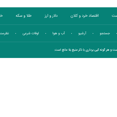
ست
اقتصاد خرد و کلان
دلار و ارز
طلا و سکه
خو
بورس
انرژی
چندرسانه ای
منهای اقتصاد
جستجو
آرشیو
آب و هوا
اوقات شرعی
نظرسن