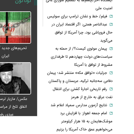
گوناگون
ایستگاه آخر/چشم‌ها به تصمیم شورای عالی
امنیت ملی
فیلم/ خط و نشان ترامپ برای سوئیس
عبدالناصر همتی: اگر اقتصاد ایران در
حال فروپاشی بود، چرا آمریکا از توافق
می‌گوید
تحریم‌های جدید آم
پیمان مولوی کیست؟/ از حمله به
ایران
سیاست‌های دولت چهاردهم تا طرفداری
مشروط از توافق با آمریکا
جزئیات «توافق مکه» منتشر شد؛ پیمان
دفاعی سه‌جانبه ترکیه، عربستان و پاکستان
رقم تاریخی اجارۀ کشتی برای انتقال
نفت عراق به خارج از هرمز
عکس/ مازیار لرست
نتایج آزمون مدارس سمپاد اعلام شد
اتفاق تلخ از مراس
امام‌ جمعه اهواز: با افزایش برد
عبدی رف
موشک‌هایمان به ۱۵ هزار کیلومتر
می‌خواهیم عمق خاک آمریکا را بزنیم