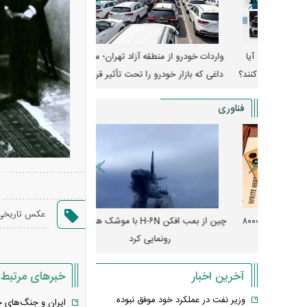
وپا؛ آیا
واردات خودرو از منطقه آزاد تهران؛ مناظره
قیمت خودرو وارد فاز ج
دا می‌کنند؟
داغی که بازار خودرو را تحت تأثیر قرار داد
واکنش بازار به تحولات
فناوری
عکس تاریخی
رونمایی از پوکو M ۸ پاور با باتری ۸۰۰۰
چین از بمب افکن H-۶N با موشک هسته‌ای
پهپاد رهگیر یا موشک پدا
رونمایی کرد
کدامیک بیشتر
خبرهای مرتبط
آخرین اخبار
وزیر نفت در عملکرد خود موفق نبوده
ایران و جنگ‌های ج