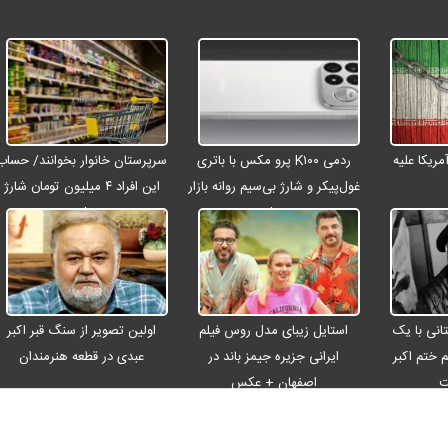
ریکا علیه
ردمی K۱۰۰ پرو مکس با باتری
سرپرستان خانوار بخوانند/ حساب
غول‌پیکر و شارژ بی‌سیم روانه بازار
این افراد ۴ میلیون تومان شارژ
می‌شود
شد
انی با یک
استایل زیبای مدل روس فیلم
اولین تصویر از سنگ قبر اکبر
م ختم اکبر
ایرانی جزیره جیمز باند در
عبدی در قطعه هنرمندان
ت
اصفهان + عکس