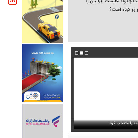
ت چگونه معیشت ایرانیان را
و رو کرده است؟
تمال اسارت مجتبی و مصطفی
فیلم/پزشکیان:از قالیباف خواهش کردیم که رئیس ت
را متعجب کرد
شود
استایل جدید صابر ابر در فضای مجازی پرباز