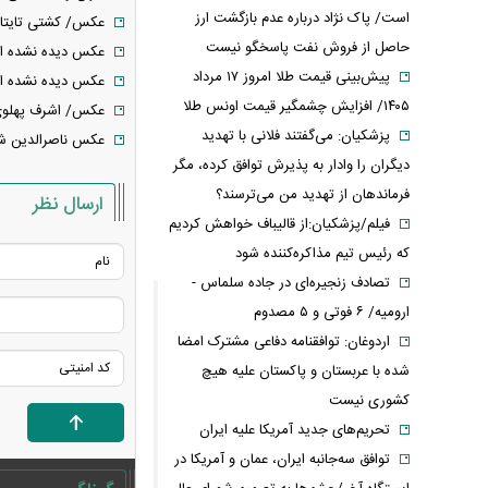
است/ پاک نژاد درباره عدم بازگشت ارز
عکس/ کشتی تایتانیک د
حاصل از فروش نفت پاسخگو نیست
عکس دیده نشده از 
پیش‌بینی قیمت طلا امروز ۱۷ مرداد
عکس دیده نشده از ر
۱۴۰۵/ افزایش چشمگیر قیمت اونس طلا
عکس/ اشرف پهلوی 
پزشکیان: می‌گفتند فلانی با تهدید
عکس ناصرالدین شاه ۳۶ روز قبل از ترور در کاخ
دیگران را وادار به پذیرش توافق کرده، مگر
فرماندهان از تهدید من می‌ترسند؟
ارسال نظر
فیلم/پزشکیان:از قالیباف خواهش کردیم
که رئیس تیم مذاکره‌کننده شود
تصادف زنجیره‌ای در جاده سلماس -
ارومیه/ ۶ فوتی و ۵ مصدوم
اردوغان: توافقنامه دفاعی مشترک امضا
شده با عربستان و پاکستان علیه هیچ
کشوری نیست
تحریم‌های جدید آمریکا علیه ایران
توافق سه‌جانبه ایران، عمان و آمریکا در