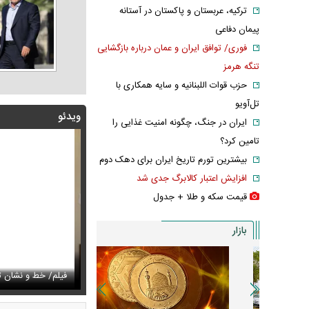
ترکیه، عربستان و پاکستان در آستانه
پیمان دفاعی
فوری/ توافق ایران و عمان درباره بازگشایی
تنگه هرمز
حزب قوات اللبنانیه و سایه همکاری با
تل‌آویو
ویدئو
ایران در جنگ، چگونه امنیت غذایی را
تامین کرد؟
بیشترین تورم تاریخ ایران برای دهک دوم
افزایش اعتبار کالابرگ جدی شد
قیمت سکه و طلا + جدول
بازار
زشکیان:از قالیباف خواهش کردیم که رئیس تیم مذاکره‌کننده
تایل جدید صابر ابر در فضای مجازی پربازدید شد
فیلم/ خط و نشان ت
عکس دیده‌نشده 