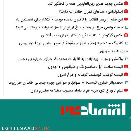
عکس جدید هدی زین‌العابدین همه را غافلگیر کرد
اینفوگرافی/ سدهای تهران چقدر آب دارند؟
این فیلم از رهبر انقلاب را تاکنون ندیده بودید / انتشار برای نخستین بار
قیمت واقعی مرغ لو رفت/ مرغ ارزان‌تر از هزینه تولید فروخته می‌شود!
عکس گوگوش در ۱۲ سالگی در کنار پدرش صابر آتشین
کالابرگ مرداد چه زمانی شارژ می‌شود؟ / تغییر زمان واریز اعتبار برخی
خانوارها به شهریور
واکنش جنجالی زیدآبادی به اظهارات محمدباقر خرازی درباره بی‌حجابی
قیمت ساعت اپل، سامسونگ و شیائومی + جدول
قیمت گوشت گوسفند، گوساله و مرغ امروز
محمدباقر خرازی کیست؟ + سوابق و حواشی چهره جنجالی خاندان خرازی‌ها
فیلم / وداع تلخ مردم قم با داماد محبوب مبتلا به سندرم داون
قوه قضاییه: محمدباقر خرازی به دادگاه ویژه روحانیت احضار شد + ویدئو
بمب پرسپولیس خنثی شد؛ قید این بازیکن را بزنید!
خبر خوش برای خبرنگاران؛ ۵۰۰ هزار تومان نقدی و ۲۰۰ گیگ اینترنت هدیه
روز خبرنگار ۱۴۰۵
قیمت دلار امروز چقدر شد؟ ریزش ۶ هزار تومانی دلار و ۷ هزار تومانی یورو +