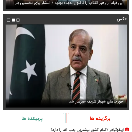
این فیلم از رهبر انقلاب را تاکنون ندیده بودید / انتشار برای نخستین بار
فی
عکس
جوراب‌های شهباز شریف خبرساز شد
عک
برگزیده ها
پربیننده ها
اینفوگرافی/کدام کشور بیشترین بمب اتم را دارد؟