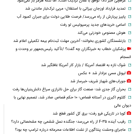
عراقچی خبر داد؛ توافق با عمان نزدیک است، اما تنگه هرمز باز نمی‌شود
تمدید قرارداد اوزجان بیزاتی با استقلال؛ مربی ترک‌تبار ماندنی شد
پاییز پربارش از راه می‌رسد/ فرصت طلایی دولت برای جبران کمبود آب
اسامی خریدهای جدید پرسپولیس لو رفت
هوش مصنوعی خودزنی می‌کند
بازنشستگان کشوری بخوانند؛ آخرین مهلت ثبت‌نام بیمه تکمیلی اعلام شد
پزشکیان خطاب به خبرنگاران چه گفت؟ /تأکید رئیس‌جمهور بر وحدت و
انسجام
شوک تازه به اقتصاد آمریکا / بازار کار آمریکا غافلگیر شد
لیونل مسی عزادار شد + عکس
جوراب‌های شهباز شریف خبرساز شد
بحران گاز جدی شد؛ صنعت گاز برای حل ناترازی سراغ دانش‌بنیان‌ها رفت
کلثوم اکبری در آستانه قصاص؛ ۱۰ حکم قصاص صادر شد، تصمیم نهایی با
دیوان عالی
کوبا در تاریکی فرو رفت؛ برق کل کشور قطع شد
رقیب آینده F-۳۵ از راه می‌رسد؛ جنگنده نسل ششمی چه مشخصاتی دارد؟
ماجرای وحشت پنتاگون از نشت اطلاعات محرمانه درباره ترامپ چه بود؟