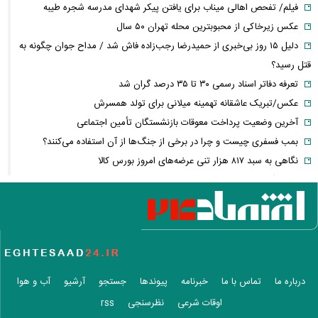
فیلم/ تفحص اهالی میناب برای یافتن پیکر شهدای مدرسه شجره طیبه
عکس زیرخاکی از محبوبترین محله تهران ۵۰ سال
دلیل ۱۵ روز بی‌خبری از حمیدرضا رجب‌زاده فاش شد / مداح جوان چگونه به
قتل رسید؟
تعرفه دفاتر اسناد رسمی ۳۰ تا ۳۵ درصد گران شد
عکس/تبریک عاشقانه تهمینه میلانی برای تولد همسرش
آخرین وضعیت پرداخت معوقات بازنشستگان تأمین اجتماعی
بمب فسفری چیست و چرا در برخی از جنگ‌ها از آن استفاده می‌کنند؟
نگاهی به سبد ۸۱۷ هزار تنی عرضه‌های امروز بورس کالا
عکس آتلیه‌ای همسر سابق اشکان خطیبی پربازدید شد
خریداران خودرو همچنان در انتظار + جدول قیمت
فشار فروش، طلا را عقب راند
۶ ویژگی سامسونگ که هیچ گوشی اندرویدی دیگری ندارد
تنها عامل شاد بودن در زندگی کشف شد
ترلان پروانه و شروین حاجی‌پور از هم جدا شدند! + فیلم
درباره ما
تماس با ما
خبرنامه
پیوندها
جستجو
آرشیو
آب و هوا
فیلم/ماجرای سانسور لباس پارسا پیروزفر در سریال در پناه تو!
اوقات شرعی
نظرسنجی
rss
اعتراف یک دختر بلاگر به قتل مداح جوان | حمیدرضا رجب‌زاده چگونه به قتل