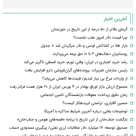
آخرین اخبار
گرمای بالاتر از ۵۰ درجه از این تاریخ در خوزستان
چرا قیمت دلار امروز عقب نشست؟
بازار طلا در کشاکش اونس و دلار سرگردان شد + جدول
روستاییان دهک‌های ۶ تا ۱۰ حق بیمه می‌پردازند
رشد خرید اعتباری در ایران؛ وقتی تورم، خرید قسطی ناگزیر می‌کند
رئیس سازمان تعزیرات: پرونده‌های گران‌فروشی دارو افزایش یافت
از واردات مرغ بی نیاز شدیم/ قیمت‌ها کاهش می‌یابد؟
مجموع ارزش بازار اوراق بهادار در ۴ بورس ایران از ۲۰ هزار همت فراتر رفت
زمان دقیق پرداخت معوقات بازنشستگان تامین اجتماعی
حسین آقایاری، تراستی ابربدهکار کیست؟
توضیحات بقایی درباره آخرین شرایط مذاکره با آمریکا
بازگشت جناب‌خان از این تاریخ با برنامه «قصه‌های هومن و جناب‌خان»
صندوق توسعه: ۱۷ میلیارد دلار مطالبات ارزی نفتی/ پیگیری مسدودی حساب
آکسیوس: نتانیاهو به واشنگتن تعهد داد حملات به غزه را متوقف کند