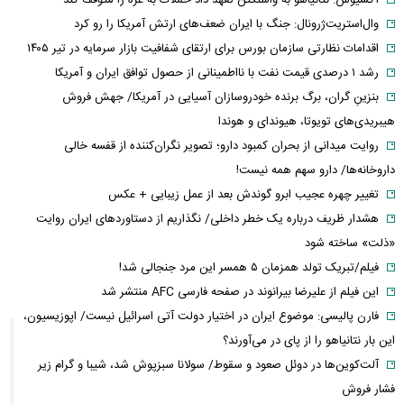
وال‌استریت‌ژرونال: جنگ با ایران ضعف‌های ارتش آمریکا را رو کرد
اقدامات نظارتی سازمان بورس برای ارتقای شفافیت بازار سرمایه در تیر ۱۴۰۵
رشد ۱ درصدی قیمت نفت با نااطمینانی از حصول توافق ایران و آمریکا
بنزینِ گران، برگ برنده خودروسازان آسیایی در آمریکا/ جهش فروش
هیبریدی‌های تویوتا، هیوندای و هوندا
روایت میدانی از بحران کمبود دارو؛ تصویر نگران‌کننده از قفسه خالی
داروخانه‌ها/ دارو سهم همه نیست!
تغییر چهره عجیب ابرو گوندش بعد از عمل زیبایی + عکس
هشدار ظریف درباره یک خطر داخلی/ نگذاریم از دستاوردهای ایران روایت
«ذلت» ساخته شود
فیلم/تبریک تولد همزمان ۵ همسر این مرد جنجالی شد!
این فیلم از علیرضا بیرانوند در صفحه فارسی AFC منتشر شد
فارن پالیسی: موضوع ایران در اختیار دولت آتی اسرائیل نیست/ اپوزیسیون،
این بار نتانیاهو را از پای در می‌آورند؟
آلت‌کوین‌ها در دوئل صعود و سقوط/ سولانا سبزپوش شد، شیبا و گرام زیر
فشار فروش