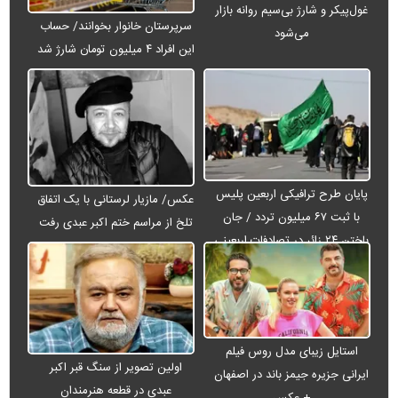
غول‌پیکر و شارژ بی‌سیم روانه بازار
سرپرستان خانوار بخوانند/ حساب
می‌شود
این افراد ۴ میلیون تومان شارژ شد
پایان طرح ترافیکی اربعین پلیس
عکس/ مازیار لرستانی با یک اتفاق
با ثبت ۶۷ میلیون تردد / جان
تلخ از مراسم ختم اکبر عبدی رفت
باختن ۲۴ زائر در تصادفات اربعینی
استایل زیبای مدل روس فیلم
اولین تصویر از سنگ قبر اکبر
ایرانی جزیره جیمز باند در اصفهان
عبدی در قطعه هنرمندان
+ عکس