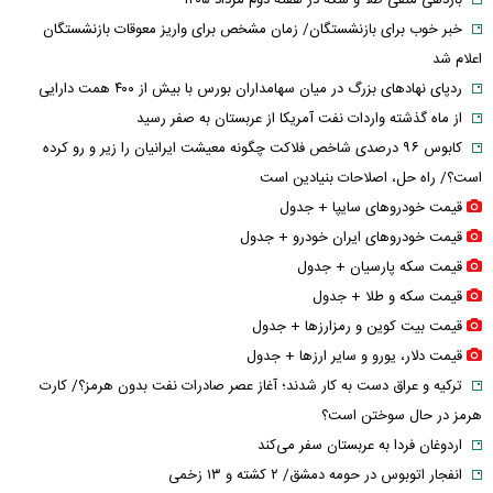
بازدهی منفی طلا و سکه در هفته دوم مرداد ۱۴۰۵
خبر خوب برای بازنشستگان/ زمان مشخص برای واریز معوقات بازنشستگان
اعلام شد
ردپای نهاد‌های بزرگ در میان سهامداران بورس با بیش از ۴۰۰ همت دارایی
از ماه گذشته واردات نفت آمریکا از عربستان به صفر رسید
کابوس ۹۶ درصدی شاخص فلاکت چگونه معیشت ایرانیان را زیر و رو کرده
است؟/ راه حل، اصلاحات بنیادین است
قیمت خودرو‌های سایپا + جدول
قیمت خودرو‌های ایران خودرو + جدول
قیمت سکه پارسیان + جدول
قیمت سکه و طلا + جدول
قیمت بیت کوین و رمزارز‌ها + جدول
قیمت دلار، یورو و سایر ارز‌ها + جدول
ترکیه و عراق دست به کار شدند؛ آغاز عصر صادرات نفت بدون هرمز؟/ کارت
هرمز در حال سوختن است؟
اردوغان فردا به عربستان سفر می‌کند
انفجار اتوبوس در حومه دمشق/ ۲ کشته و ۱۳ زخمی