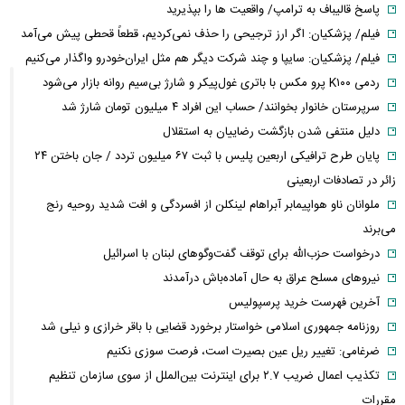
پاسخ قالیباف به ترامپ/ واقعیت ها را بپذیرید
فیلم/ پزشکیان: اگر ارز ترجیحی را حذف نمی‌کردیم، قطعاً قحطی پیش می‌آمد
فیلم/ پزشکیان: سایپا و چند شرکت دیگر هم مثل ایران‌خودرو واگذار می‌کنیم
ردمی K۱۰۰ پرو مکس با باتری غول‌پیکر و شارژ بی‌سیم روانه بازار می‌شود
سرپرستان خانوار بخوانند/ حساب این افراد ۴ میلیون تومان شارژ شد
دلیل منتفی شدن بازگشت رضاییان به استقلال
پایان طرح ترافیکی اربعین پلیس با ثبت ۶۷ میلیون تردد / جان باختن ۲۴
زائر در تصادفات اربعینی
ملوانان ناو هواپیمابر آبراهام لینکلن از افسردگی و افت شدید روحیه رنج
می‌برند
درخواست حزب‌الله برای توقف گفت‌وگوهای لبنان با اسرائیل
نیروهای مسلح عراق به حال آماده‌باش درآمدند
آخرین فهرست خرید پرسپولیس
روزنامه جمهوری اسلامی خواستار برخورد قضایی با باقر خرازی و نیلی شد
ضرغامی: تغییر ریل عین بصیرت است، فرصت سوزی نکنیم
تکذیب اعمال ضریب ۲.۷ برای اینترنت بین‌الملل از سوی سازمان تنظیم
مقررات