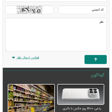
قوانین ارسال نظر
گوناگون
ردمی K۱۰۰ پرو مکس با باتری