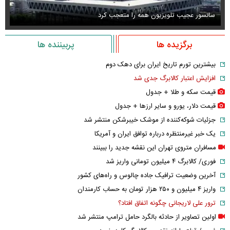
سانسور عجیب تلویزیون همه را متعجب کرد
اس
برگزیده ها
پربیننده ها
بیشترین تورم تاریخ ایران برای دهک دوم
افزایش اعتبار کالابرگ جدی شد
قیمت سکه و طلا + جدول
قیمت دلار، یورو و سایر ارز‌ها + جدول
جزئیات شوکه‌کننده از موشک خیبرشکن منتشر شد
یک خبر غیرمنتظره درباره توافق ایران و آمریکا
مسافران متروی تهران این نقشه جدید را ببینند
فوری/ کالابرگ ۴ میلیون تومانی واریز شد
آخرین وضعیت ترافیک جاده چالوس و راه‌های کشور
واریز ۴ میلیون و ۲۵۰ هزار تومان به حساب کارمندان
ترور علی لاریجانی چگونه اتفاق افتاد؟
اولین تصاویر از حادثه بالگرد حامل ترامپ منتشر شد