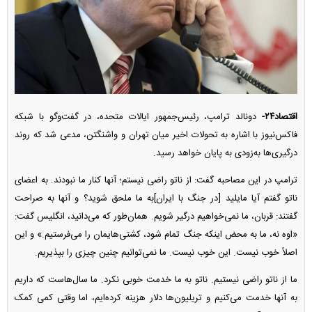
اقتصاد۲۴-
دونالد ترامپ، رئیس‌جمهور ایالات متحده، در گفت‌و‌گو با شبکه
فاکس‌نیوز با اشاره به تحولات اخیر میان تهران و واشنگتن، مدعی شد که روند
درگیری‌ها به‌زودی به پایان خواهد رسید.
ترامپ در این مصاحبه گفت: از ناتو راضی نیستم؛ آنها کنار ما نبودند. به اعضای
ناتو گفتم آیا مایلید [در جنگ با ایران]به ما ملحق شوید؟ و آنها به صراحت
گفتند: قربان، ما نمی‌خواهیم درگیر شویم. همان‌طور که می‌دانید، انگلیس گفت:
«اوه نه، ما به محض اینکه جنگ تمام شود، کشتی‌هایمان را می‌فرستیم.» و این
اصلاً خوب نیست. این خوب نیست. ما نمی‌توانیم چنین چیزی را بپذیریم.
ما از ناتو راضی نیستیم. ناتو به ما خدمت خوبی نکرد. ما سال‌هاست که داریم
به آنها خدمت می‌کنیم و تریلیون‌ها دلار هزینه کرده‌ایم، اما وقتی کمی کمک