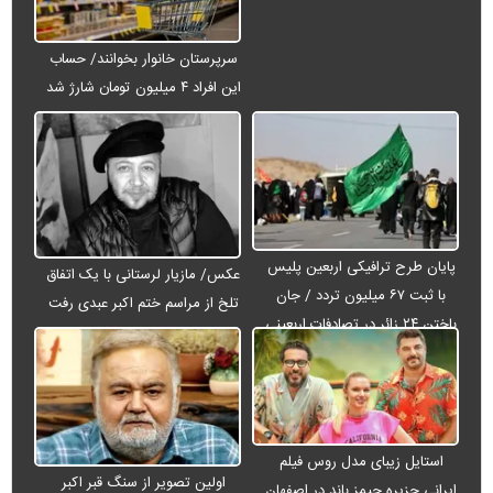
سرپرستان خانوار بخوانند/ حساب
این افراد ۴ میلیون تومان شارژ شد
پایان طرح ترافیکی اربعین پلیس
عکس/ مازیار لرستانی با یک اتفاق
با ثبت ۶۷ میلیون تردد / جان
تلخ از مراسم ختم اکبر عبدی رفت
باختن ۲۴ زائر در تصادفات اربعینی
استایل زیبای مدل روس فیلم
اولین تصویر از سنگ قبر اکبر
ایرانی جزیره جیمز باند در اصفهان