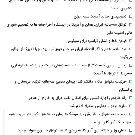
اردوغان: توافقنامه دفاعی مشترک امضا شده با عربستان و پاکستان علیه هیچ
کشوری نیست
تحریم‌های جدید آمریکا علیه ایران
توافق سه‌جانبه ایران، عمان و آمریکا در ایستگاه آخر/چشم‌ها به تصمیم شورای
عالی امنیت ملی
فیلم/ خط و نشان ترامپ برای سوئیس
عبدالناصر همتی: اگر اقتصاد ایران در حال فروپاشی بود، چرا آمریکا از توافق
می‌گوید
پیمان مولوی کیست؟/ از حمله به سیاست‌های دولت چهاردهم تا طرفداری
مشروط از توافق با آمریکا
جزئیات «توافق مکه» منتشر شد؛ پیمان دفاعی سه‌جانبه ترکیه، عربستان و
پاکستان
رقم تاریخی اجارۀ کشتی برای انتقال نفت عراق به خارج از هرمز
نتایج آزمون مدارس سمپاد اعلام شد
امام‌ جمعه اهواز: با افزایش برد موشک‌هایمان به ۱۵ هزار کیلومتر می‌خواهیم
عمق خاک آمریکا را بزنیم
ادعای وزیر خزانه‌داری آمریکا: به زودی شاهد توافق با ایران خواهیم بود