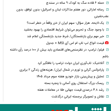
حمله ۶ قلاده سگ به کودک ۹ ساله در سنندج
رسانه اماراتی: دور هفتم مذاکرات لبنان و اسرائیل؛ بدون توافق، بدون
عقب‌نشینی
یک لایحه، هزار سؤال؛ سهم ایران از خزر واقعاً در خطر است؟
با وجود جنگ و تحریم می‌توان شرایط اقتصادی را بهبود بخشید
خبر مهم برای بازنشستگان/ شرط جدید بازنشستگی اعلام شد
قیمت انواع لپ تاپ ام اس آی MSI + جدول
فیلم/ ترامپ: در نظرسنجی‌های اقتصادی باید بیش از ۱۰۰ درصد رأی داشته
باشم
آتلانتیک: تاب‌آوری ایران دولت ترامپ را غافلگیر کرد
پارادوکس گرانی و تورم در شمال ایران/ هزینه‌های زندگی ۲ برابری
تحلیل و پیش‌بینی بازار خودرو هفته سوم مرداد ۱۴۰۵
ریسک بزرگ استقلال روی آسانی با پنجره بسته
رشد ۴.۸ درصدی قیمت جهانی طلا در معاملات هفته
نقاش و تصویرگر برجسته ایرانی درگذشت
معاون عراقچی: در هیچ دوره‌ای هماهنگی بین میدان و دیپلماسی را مانند
حال حاضر نداشتیم