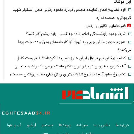
این موشک
قوه قضاییه: ادعای نماینده مجلس درباره «نحوه ردزنی محل استقرار شهید
لاریجانی» صحت ندارد
قدرت‌نمایی تکاوران ارتش
شرط جدید بازنشستگی اعلام شد؛ چه کسانی باید بیشتر کار کنند؟
هجوم خودروسازان چینی به اروپا؛ آیا کارخانه‌های بحران‌زده نجات پیدا
می‌کنند؟
کدام بازیکنان تیم فوتبال ایران هنوز تیم پیدا نکرده‌اند؟ + فهرست کامل
آیا دکترین اختاپوس در برابر ایران ناکام ماند؟ بررسی یک راهبرد جنجالی
تخم‌مرغ خام، آب‌پز یا سرخ‌شده؟ بهترین روش برای جذب پروتئین چیست؟
پشت پرده خودکفایی دارویی؛ چرا واردات همچنان حرف اول را می‌زند؟
حمله خلبانان ایرانی به پایگاه آمریکا بدون GPS
شرایط تغییر نام خانوادگی و شناسنامه اعلام شد+ مراحل، مدارک لازم و قوانین
جدید ثبت احوال
یک خبر غیرمنتظره درباره توافق ایران و آمریکا
مصرف لبنیات یک‌چهارم شد؛ قیمت شیر باز هم افزایش می‌یابد؟ / هشدار
درباره ما
تماس با ما
خبرنامه
پیوندها
جستجو
آرشیو
آب و هوا
درباره گرانی لبنیات