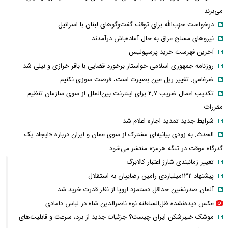
می‌برند
درخواست حزب‌الله برای توقف گفت‌وگوهای لبنان با اسرائیل
نیروهای مسلح عراق به حال آماده‌باش درآمدند
آخرین فهرست خرید پرسپولیس
روزنامه جمهوری اسلامی خواستار برخورد قضایی با باقر خرازی و نیلی شد
ضرغامی: تغییر ریل عین بصیرت است، فرصت سوزی نکنیم
تکذیب اعمال ضریب ۲.۷ برای اینترنت بین‌الملل از سوی سازمان تنظیم
مقررات
شرایط جدید تمدید اجاره اعلام شد
الحدث: به زودی بیانیه‌ای مشترک از سوی عمان و ایران درباره «ایجاد یک
گذرگاه موقت در تنگه هرمز» منتشر می‌شود
تغییر زمانبندی‌ شارژ اعتبار کالابرگ
پیشنهاد ۱۳۲میلیاردی رامین رضاییان به استقلال
آلمان صدرنشین حداقل دستمزد اروپا از نظر قدرت خرید شد
عکس دیده‌نشده ظل‌السلطنه نوه ناصرالدین شاه در لباس دامادی
موشک خیبرشکن ایران چیست؟ جزئیات جدید از برد، سرعت و قابلیت‌های