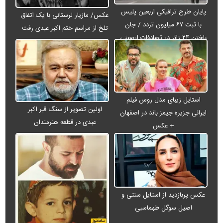
پایان طرح ترافیکی اربعین پلیس
عکس/ مازیار لرستانی با یک اتفاق
با ثبت ۶۷ میلیون تردد / جان
تلخ از مراسم ختم اکبر عبدی رفت
باختن ۲۴ زائر در تصادفات اربعینی
استایل زیبای مدل روس فیلم
اولین تصویر از سنگ قبر اکبر
ایرانی جزیره جیمز باند در اصفهان
عبدی در قطعه هنرمندان
+ عکس
عکس پربازدید از استایل سنتی و
اصیل سوگل طهماسبی