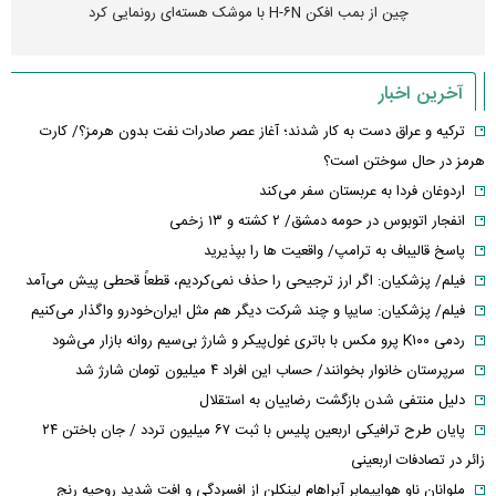
چین از بمب افکن H-۶N با موشک هسته‌ای رونمایی کرد
آخرین اخبار
ترکیه و عراق دست به کار شدند؛ آغاز عصر صادرات نفت بدون هرمز؟/ کارت
هرمز در حال سوختن است؟
اردوغان فردا به عربستان سفر می‌کند
انفجار اتوبوس در حومه دمشق/ ۲ کشته و ۱۳ زخمی
پاسخ قالیباف به ترامپ/ واقعیت ها را بپذیرید
فیلم/ پزشکیان: اگر ارز ترجیحی را حذف نمی‌کردیم، قطعاً قحطی پیش می‌آمد
فیلم/ پزشکیان: سایپا و چند شرکت دیگر هم مثل ایران‌خودرو واگذار می‌کنیم
ردمی K۱۰۰ پرو مکس با باتری غول‌پیکر و شارژ بی‌سیم روانه بازار می‌شود
سرپرستان خانوار بخوانند/ حساب این افراد ۴ میلیون تومان شارژ شد
دلیل منتفی شدن بازگشت رضاییان به استقلال
پایان طرح ترافیکی اربعین پلیس با ثبت ۶۷ میلیون تردد / جان باختن ۲۴
زائر در تصادفات اربعینی
ملوانان ناو هواپیمابر آبراهام لینکلن از افسردگی و افت شدید روحیه رنج