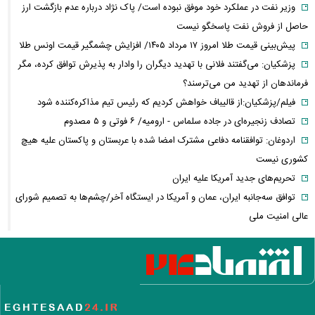
وزیر نفت در عملکرد خود موفق نبوده است/ پاک نژاد درباره عدم بازگشت ارز
حاصل از فروش نفت پاسخگو نیست
پیش‌بینی قیمت طلا امروز ۱۷ مرداد ۱۴۰۵/ افزایش چشمگیر قیمت اونس طلا
پزشکیان: می‌گفتند فلانی با تهدید دیگران را وادار به پذیرش توافق کرده، مگر
فرماندهان از تهدید من می‌ترسند؟
فیلم/پزشکیان:از قالیباف خواهش کردیم که رئیس تیم مذاکره‌کننده شود
تصادف زنجیره‌ای در جاده سلماس - ارومیه/ ۶ فوتی و ۵ مصدوم
اردوغان: توافقنامه دفاعی مشترک امضا شده با عربستان و پاکستان علیه هیچ
کشوری نیست
تحریم‌های جدید آمریکا علیه ایران
توافق سه‌جانبه ایران، عمان و آمریکا در ایستگاه آخر/چشم‌ها به تصمیم شورای
عالی امنیت ملی
فیلم/ خط و نشان ترامپ برای سوئیس
عبدالناصر همتی: اگر اقتصاد ایران در حال فروپاشی بود، چرا آمریکا از توافق
می‌گوید
پیمان مولوی کیست؟/ از حمله به سیاست‌های دولت چهاردهم تا طرفداری
مشروط از توافق با آمریکا