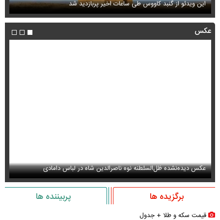
این ویدئو از گنبد کاووس طی ساعات اخیر پربازدید شد
فی
عکس
عکس دیده‌نشده ظل‌السلطنه نوه ناصرالدین شاه در لباس دامادی
عک
برگزیده ها
پربیننده ها
قیمت سکه و طلا + جدول