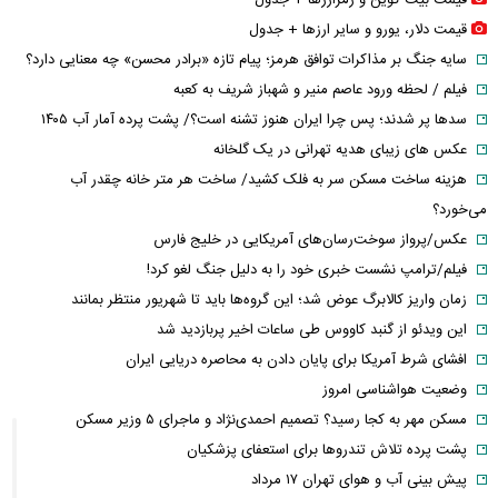
قیمت دلار، یورو و سایر ارز‌ها + جدول
سایه جنگ بر مذاکرات توافق هرمز؛ پیام تازه «برادر محسن» چه معنایی دارد؟
فیلم / لحظه ورود عاصم منیر و شهباز شریف به کعبه
سدها پر شدند؛ پس چرا ایران هنوز تشنه است؟/ پشت پرده آمار آب ۱۴۰۵
عکس های زیبای هدیه تهرانی در یک گلخانه
هزینه ساخت مسکن سر به فلک کشید/ ساخت هر متر خانه چقدر آب
می‌خورد؟
عکس/پرواز سوخت‌رسان‌های آمریکایی در خلیج فارس
فیلم/ترامپ نشست خبری خود را به دلیل جنگ لغو کرد!
زمان واریز کالابرگ عوض شد؛ این گروه‌ها باید تا شهریور منتظر بمانند
این ویدئو از گنبد کاووس طی ساعات اخیر پربازدید شد
افشای شرط آمریکا برای پایان دادن به محاصره دریایی ایران
وضعیت هواشناسی امروز
مسکن مهر به کجا رسید؟ تصمیم احمدی‌نژاد و ماجرای ۵ وزیر مسکن
پشت پرده تلاش تندروها برای استعفای پزشکیان
پیش بینی آب و هوای تهران ۱۷ مرداد