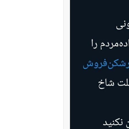
حویل فوری بهمن دیزل
ئیات
چین از بمب افکن H-۶N با موشک هسته‌ای
ی کرد