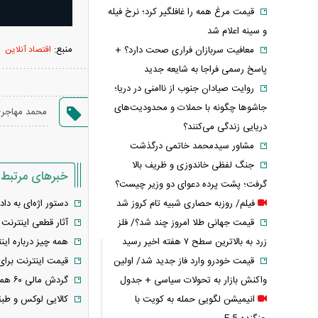
قیمت مرغ همه را غافلگیر کرد؛ نرخ فیله
و سینه اعلام شد
منبع:
معافیت سربازان فراری صحت دارد؟ +
اقتصاد آنلاین
پاسخ رسمی فراجا به شایعه جدید
روایت صیادان جنوب از ناامنی در دریا؛
جاشوها چگونه با حملات و محدودیت‌های
محمد مهاجر
دریایی زندگی می‌کنند؟
مشاور سیدمحمد خاتمی درگذشت
جنگ لفظی خاندوزی و ظریف بالا
خبرهای مرتبط
گرفت؛ پشت پرده دعوای دو وزیر چیست؟
فیلم/ روزبه حصاری شبیه تام کروز شد
دستور اژه‌ای به داد
قیمت جهانی طلا امروز چند شد؟/ فلز
آثار قطعی اینترنت
زرد به بالاترین سطح ۷ هفته اخیر رسید
همه چیز درباره این
قیمت خودرو وارد فاز جدید شد/ اولین
قیمت اینترنت برای
واکنش بازار به تحولات سیاسی + جدول
گردش مالی ۶۰ همتی اینترنت پرو در یک ماه / سودش به جیب چه کسانی می‌رود؟
انیمیشن لگویی حمله به کویت با
کالایی لوکس و طبقا