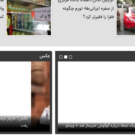
گزارش تکان‌ دهنده بانک مرکزی
شک
از سفره ایرانی‌ها؛ تورم چگونه
واق
فقرا را فقیرتر کرد؟
کس
عکس
مجید واشقانی منفجر شد! / اعتراض شدید به خبر پروژه ۱۵۰
عکس/ مازیار لرستانی با یک ات
س
مله درباره گوگوش خبرساز شد + ویدئو
رفت
فیلم / روایت پزشکیان از روز حمله