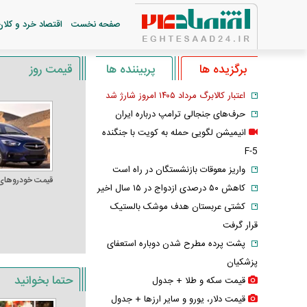
صفحه نخست
اقتصاد خرد و کلان
برگزیده ها
پربیننده ها
قیمت روز
اعتبار کالابرگ مرداد ۱۴۰۵ امروز شارژ شد
حرف‌های جنجالی ترامپ درباره ایران
انیمیشن لگویی حمله به کویت با جنگنده
F-5
واریز معوقات بازنشستگان در راه است
قیمت خودرو‌های
کاهش ۵۰ درصدی ازدواج در ۱۵ سال اخیر
کشتی عربستان هدف موشک بالستیک
قرار گرفت
پشت پرده مطرح شدن دوباره استعفای
پزشکیان
حتما بخوانید
قیمت سکه و طلا + جدول
قیمت دلار، یورو و سایر ارز‌ها + جدول