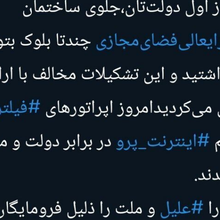
آغاز فروش اقساطی خودروی KMC SR۶ +
قیمت خودرو وارد فاز جدید شد/ اولین
آغاز فروش نقدی با ت
واکنش بازار به تحولات سیاسی + جدول
+ جز
فند؛ قدرت تهدید
رونمایی از پوکو M ۸ پاور با باتری ۸۰۰۰
 است؟
میلی‌آمپرساعتی
رونمای