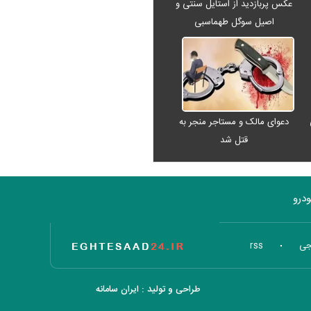
عکس پربازدید از استایل سنتی و
اصیل سوگل طهماسبی
دعوای مالک و مستاجر منجر به
قتل شد
درو
تاریخ اقتصاد
جی
rss
طراحی و تولید :
ایران سامانه