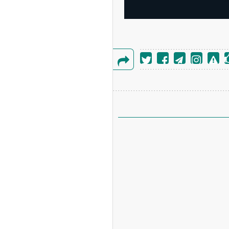
گزارش
خطا