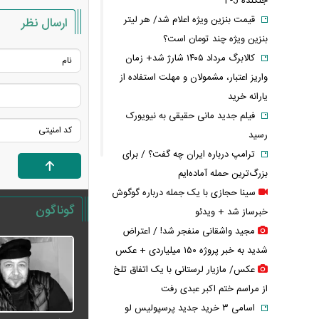
جنگنده F-5
قیمت بنزین ویژه اعلام شد/ هر لیتر
ارسال نظر
بنزین ویژه چند تومان است؟
کالابرگ مرداد ۱۴۰۵ شارژ شد+ زمان
واریز اعتبار، مشمولان و مهلت استفاده از
یارانه خرید
فیلم جدید مانی حقیقی به نیویورک
رسید
ترامپ درباره ایران چه گفت؟ / برای
بزرگ‌ترین حمله آماده‌ایم
سینا حجازی با یک جمله درباره گوگوش
گوناگون
خبرساز شد + ویدئو
مجید واشقانی منفجر شد! / اعتراض
شدید به خبر پروژه ۱۵۰ میلیاردی + عکس
عکس/ مازیار لرستانی با یک اتفاق تلخ
از مراسم ختم اکبر عبدی رفت
اسامی ۳ خرید جدید پرسپولیس لو