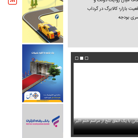
اف میان روایت دولت و
عیت بازار؛ کالابرگ در گرداب
ری بودجه
فاق تلخ از مراسم ختم اکبر عبدی
 به بیت رهبری
فیلم/ روزبه حصاری شبیه تام کروز شد
عکس / مادرانه‌های شیلا خداداد در کنار فرز