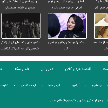
انی با یک
استایل زیبای مدل روس فیلم
اولین تصویر از سنگ قبر اکبر
م ختم اکبر
ایرانی جزیره جیمز باند در
عبدی در قطعه هنرمندان
ت
اصفهان + عکس
 از مدرسه
عکس/ بهنوش بختیاری تغییر
عکس هایی که صابر ابر از زندگی
رش
کرد
شخصی‌اش به اشتراک گذاشت
ست
اقتصاد خرد و کلان
دلار و ارز
طلا و سکه
خو
بورس
انرژی
چندرسانه ای
منهای اقتصاد
جستجو
آرشیو
آب و هوا
اوقات شرعی
نظرسن