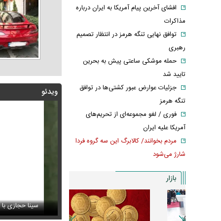
افشای آخرین پیام آمریکا به ایران درباره
مذاکرات
توافق نهایی تنگه هرمز در انتظار تصمیم
رهبری
حمله موشکی ساعتی پیش به بحرین
تایید شد
جزئیات عوارض عبور کشتی‌ها در توافق
ویدئو
تنگه هرمز
فوری / لغو مجموعه‌ای از تحریم‌های
آمریکا علیه ایران
مردم بخوانند/ کالابرگ این سه گروه فردا
شارژ می‌شود
بازار
روزبه حصاری شبیه تام کروز شد
س / مادرانه‌های شیلا خداداد در کنار فرزندانش
میلیاردی + عک
سینا حجازی با یک ج