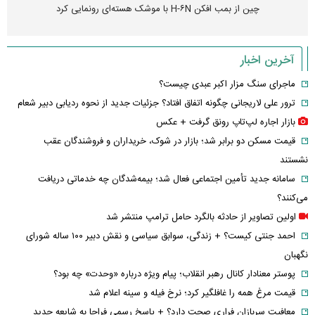
چین از بمب افکن H-۶N با موشک هسته‌ای رونمایی کرد
آخرین اخبار
ماجرای سنگ مزار اکبر عبدی چیست؟
ترور علی لاریجانی چگونه اتفاق افتاد؟ جزئیات جدید از نحوه ردیابی دبیر شعام
بازار اجاره لپ‌تاپ رونق گرفت + عکس
قیمت مسکن دو برابر شد؛ بازار در شوک، خریداران و فروشندگان عقب
نشستند
سامانه جدید تأمین اجتماعی فعال شد؛ بیمه‌شدگان چه خدماتی دریافت
می‌کنند؟
اولین تصاویر از حادثه بالگرد حامل ترامپ منتشر شد
احمد جنتی کیست؟ + زندگی، سوابق سیاسی و نقش دبیر ۱۰۰ ساله شورای
نگهبان
پوستر معنادار کانال رهبر انقلاب؛ پیام ویژه درباره «وحدت» چه بود؟
قیمت مرغ همه را غافلگیر کرد؛ نرخ فیله و سینه اعلام شد
معافیت سربازان فراری صحت دارد؟ + پاسخ رسمی فراجا به شایعه جدید