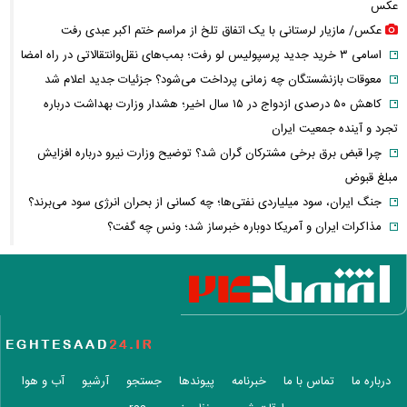
عکس
عکس/ مازیار لرستانی با یک اتفاق تلخ از مراسم ختم اکبر عبدی رفت
اسامی ۳ خرید جدید پرسپولیس لو رفت؛ بمب‌های نقل‌وانتقالاتی در راه امضا
معوقات بازنشستگان چه زمانی پرداخت می‌شود؟ جزئیات جدید اعلام شد
کاهش ۵۰ درصدی ازدواج در ۱۵ سال اخیر؛ هشدار وزارت بهداشت درباره
تجرد و آینده جمعیت ایران
چرا قبض برق برخی مشترکان گران شد؟ توضیح وزارت نیرو درباره افزایش
مبلغ قبوض
جنگ ایران، سود میلیاردی نفتی‌ها؛ چه کسانی از بحران انرژی سود می‌برند؟
مذاکرات ایران و آمریکا دوباره خبرساز شد؛ ونس چه گفت؟
وقتی درمان خصوصی لوکس می‌شود؛ سهم هزینه‌های پزشکی از حقوق مردم
چقدر است؟
بازار سهام جان گرفت؛ نقدینگی چرا دوباره به بورس برگشت؟
تنگه هرمز دوباره جنجالی شد/ انتقاد شریعتمداری از مذاکرات ایران و عمان
کشتی عربستان هدف موشک بالستیک قرار گرفت
وضعیت هواشناسی امروز
درباره ما
تماس با ما
خبرنامه
پیوندها
جستجو
آرشیو
آب و هوا
ماجرای استعفای مسعود پزشکیان چیست؟ / جزئیات موضع رئیس‌جمهور و