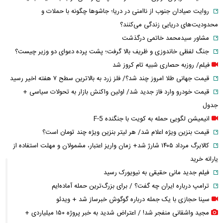
روایت صیادان جنوب از ناامنی در دریا؛ جاشوها چگونه با حملات و
محدودیت‌های دریایی زندگی می‌کنند؟
مشاور سیدمحمد خاتمی درگذشت
جنگ لفظی خاندوزی و ظریف بالا گرفت؛ پشت پرده دعوای دو وزیر چیست؟
فیلم/ روزبه حصاری شبیه تام کروز شد
قیمت جهانی طلا امروز چند شد؟/ فلز زرد به بالاترین سطح ۷ هفته اخیر رسید
قیمت خودرو وارد فاز جدید شد/ اولین واکنش بازار به تحولات سیاسی +
جدول
انیمیشن لگویی حمله به کویت با جنگنده F-5
قیمت بنزین ویژه اعلام شد/ هر لیتر بنزین ویژه چند تومان است؟
کالابرگ مرداد ۱۴۰۵ شارژ شد+ زمان واریز اعتبار، مشمولان و مهلت استفاده از
یارانه خرید
فیلم جدید مانی حقیقی به نیویورک رسید
ترامپ درباره ایران چه گفت؟ / برای بزرگ‌ترین حمله آماده‌ایم
سینا حجازی با یک جمله درباره گوگوش خبرساز شد + ویدئو
مجید واشقانی منفجر شد! / اعتراض شدید به خبر پروژه ۱۵۰ میلیاردی +