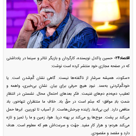
اقتصاد۲۴-
حسین پاکدل نویسنده، کارگردان و بازیگر تئاتر و سینما در یادداشتی
که در صفحه مجازی خود منتشر کرده است نوشت:
«سکوت، همیشه سرشارِ از ناگفته‌ها نیست. گاهی نشان گُم‌شدن است. یا
خودگُم‌کردنی به‌عمد. نبودِ هیچ حرفی برای بیان. نشانِ بی‌خبری، واهمه و
تعقیبِ دم‌به‌دمِ دم‌های غنیمت. فکرِ بعد‌های احتمالِ محال. نشستن در انتظارِ
سَمتِ بادِ موافق؛ که سِتَم است در حقِّ باد. خلافِ ما منتظرانِ تنهاخور، باد
منافعی دارد. این بی‌ادعا، زاینده چرخش‌هاست. از آسیاب تا توربین. ابر‌ها حمل
می‌کند بر پشت. موج‌ها رو می‌کند بر پهنه دریا. هوا، زمین و ما را تمیز و تازه
می‌کند هردم؛ و هزار کارِ مفید. جهّت و سرعت‌اش هم که معلوم است. هدف
دارد و مقصد و مقصودی.