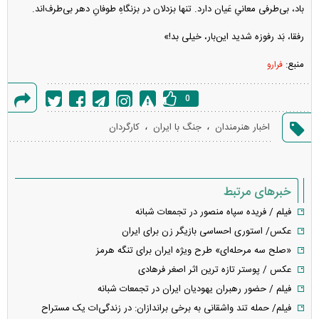
باد، بی‌طرفی معانیِ عَیان دارد. تنها بزدلان در بزنگاهِ طوفانِ دهر بی‌طرف‌اند.
رفقا، بَد رفوزه شدید این‌بار، خیلی بد!»
منبع:
فرارو
0
گزارش
،
،
اخبار هنرمندان
جنگ با ایران
کارگردان
خطا
خبرهای مرتبط
فیلم / فریده سپاه منصور در تجمعات شبانه
عکس/ استوری احساسی بازیگر زن برای ایران
«صلح سه مرحله‌ای» طرح ویژه ایران برای تنگه هرمز
عکس / پوستر تازه ترین اثر اصغر فرهادی
فیلم / حضور رهبران یهودیان ایران در تجمعات شبانه
فیلم/ حمله تند واشقانی به برخی براندازان: در زندگی‌ات یک مستراح