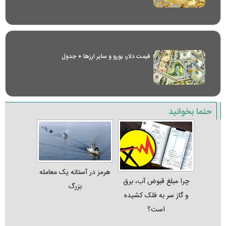
قیمت دلار، یورو و سایر ارز‌ها + جدول
حتما بخوانید
هرمز در آستانه یک معامله
چرا مبلغ قبوض آب، برق
بزرگ
و گاز سر به فلک کشیده
است؟