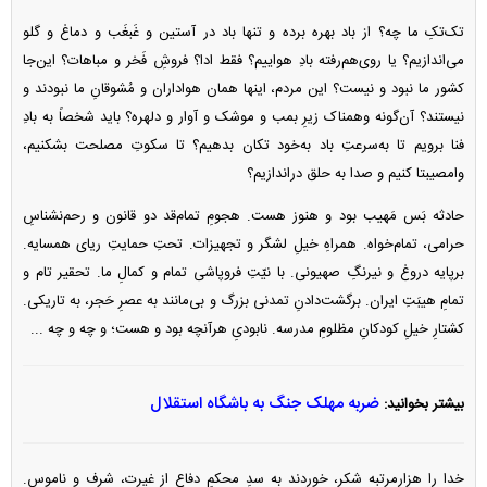
تک‌تکِ ما چه؟ از باد بهره برده و تنها باد در آستین و غَبغَب و دماغ و گلو
می‌اندازیم؟ یا روی‌هم‌رفته بادِ هواییم؟ فقط ادا؟ فروش‌ِ فَخر و مباهات؟ این‌جا
کشور ما نبود و نیست؟ این مردم، اینها همان هواداران و مُشوقانِ ما نبودند و
نیستند؟ آن‌گونه وهمناک زیرِ بمب و موشک و آوار و دلهره؟ باید شخصاً به بادِ
فنا برویم تا به‌سرعتِ باد به‌خود تکان بدهیم؟ تا سکوتِ مصلحت بشکنیم،
وامصیبتا کنیم و صدا به حلق دراندازیم؟
حادثه بَس مَهیب بود و هنوز هست. هجومِ تمام‌قد دو قانون و رحم‌نشناسِ
حرامی، تمام‌خواه. همراهِ خیلِ لشگر و تجهیزات. تحتِ حمایتِ ریای همسایه.
برپایه دروغ و نیرنگِ صهیونی. با نیّتِ فروپاشی تمام و کمالِ ما. تحقیر تام و
تمامِ هیبَتِ ایران. برگشت‌دادنِ تمدنی بزرگ و بی‌مانند به عصرِ حَجر، به تاریکی.
کشتارِ خیلِ کودکانِ مظلومِ مدرسه. نابودیِ هرآنچه بود و هست؛ و چه و چه ...
ضربه مهلک جنگ به باشگاه استقلال
بیشتر بخوانید:
خدا را هزارمرتبه شکر، خوردند به سدِ محکمِ دفاع از غیرت، شرف و ناموس.