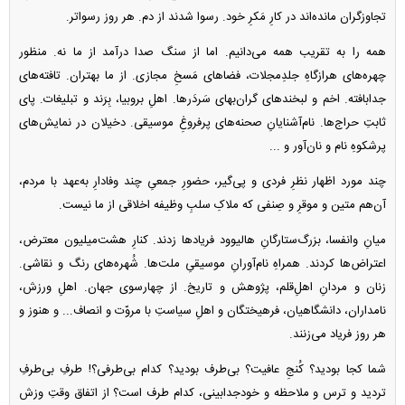
تجاوزگران مانده‌اند در کارِ مَکرِ خود. رسوا شدند از دم. هر روز رسواتر.
همه را به تقریب همه می‌دانیم. اما از سنگ صدا درآمد از ما نه. منظور
چهره‌های هرازگاهِ جلدِمجلات، فضا‌های مَسخِ مجازی. از ما بهتران. تافته‌های
جدابافته. اخم و لبخند‌های گران‌بهای سَردَرها. اهلِ بروبیا، بِرَند و تبلیغات. پای
ثابتِ حراج‌ها. نام‌آشنایانِ صحنه‌های پرفروغِ موسیقی. دخیلان در نمایش‌های
پرشکوهِ نام و نان‌آور و ...
چند مورد اظهار نظرِ فردی و پی‌گیر، حضورِ جمعیِ چند وفادارِ به‌عهد با مردم،
آن‌هم متین و موقرِ و صِنفی که ملاکِ سلبِ وظیفه اخلاقی از ما نیست.
میانِ وانفسا، بزرگ‌ستارگانِ هالیوود فریاد‌ها زدند. کنارِ هشت‌میلیون معترض،
اعتراض‌ها کردند. همراهِ نام‌آورانِ موسیقیِ ملت‌ها. شُهره‌های رنگ و نقاشی.
زنان و مردانِ اهلِ‌قلم، پژوهش و تاریخ. از چهارسوی جهان. اهلِ ورزش،
نامداران، دانشگاهیان، فرهیختگان و اهلِ سیاستِ با مروّت و انصاف... و هنوز و
هر روز فریاد می‌زنند.
شما کجا بودید؟ کُنجِ عافیت؟ بی‌طرف بودید؟ کدام بی‌طرفی؟! طرفِ بی‌طرفِ
تردید و ترس و ملاحظه و خودجدابینی، کدام طرف است؟ از اتفاق وقتِ وزش