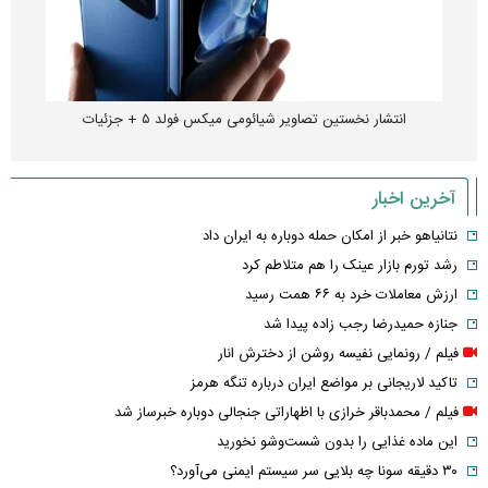
انتشار نخستین تصاویر شیائومی میکس فولد ۵ + جزئیات
آخرین اخبار
نتانیاهو خبر از امکان حمله دوباره به ایران داد
رشد تورم بازار عینک را هم متلاطم کرد
ارزش معاملات خرد به ۶۶ همت رسید
جنازه حمیدرضا رجب زاده پیدا شد
فیلم / رونمایی نفیسه روشن از دخترش انار
تاکید لاریجانی بر مواضع ایران درباره تنگه هرمز
فیلم / محمدباقر خرازی با اظهاراتی جنجالی دوباره خبرساز شد
این ماده غذایی را بدون شست‌وشو نخورید
۳۰ دقیقه سونا چه بلایی سر سیستم ایمنی می‌آورد؟