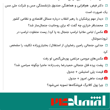
دکتر فیض: هم‌افزایی و هماهنگی صندوق بازنشستگی مس و شرکت ملی مس
یک ضرورت است
دیدار مهم پزشکیان با رهبر انقلاب درباره مسائل اقتصادی و نظامی کشور
محمدباقر خرازی چه گفت که برای روحانیت جنجال‌ساز شد؟
عکس/ لباس ملانیا ترامپ جنجال به پا کرد/ پست متفاوت ترامپ در
تروث‌سوشال
جدایی جنجالی رامین رضاییان از استقلال/ بختیاری‌زاده تکلیف را مشخص
کرد
عکس‌های عروسی مرتضی پورعلی‌گنجی لو رفت
پشت پرده قتل جنجالی حمیدرضا رجب‌زاده؛ ماجرا چگونه سیاسی شد؟
قیمت پلی استیشن + جدول
قیمت ماهی امروز + جدول
چرا پول کالابرگ فروشگاه‌ها تسویه نمی‌شود؟
کالابرگ دوباره تغییر می‌کند؟/ جزئیات تازه درباره اعتبار یک میلیون تومانی
خبر جنجالی درباره ساره نتانیاهو؛ پای یک مرد ۶۰ ساله در میان است
خبر مهم از مذاکرات ایران و آمریکا؛ عراقچی پایان مذاکرات مستقیم را اعلام