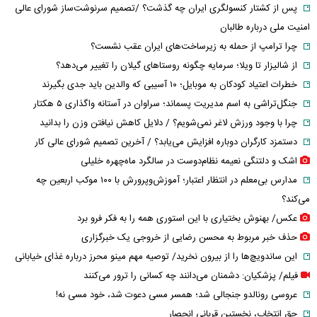
پس از کشتار کنسولگری ایران چه گذشت؟ /تصمیم سرنوشت‌ساز شورای عالی
امنیت ملی درباره طالبان
چرا ترامپ از حمله به زیرساخت‌های ایران عقب نشست؟
از شالیزار تا ویلا؛ سرمایه چگونه روستاهای گیلان را تغییر می‌دهد؟
خطرات اعتیاد کودکان به موبایل؛ ۱۰ آسیبی که والدین باید جدی بگیرند
جنگل‌تراشی به اسم مدیریت پسماند؛ سراوان در آستانه واگذاری ۵ هکتار
چرا با وجود ورزش لاغر نمی‌شویم؟ / دلایل کاهش نیافتن وزن را بدانید
دستمزد کارگران دوباره افزایش می‌یابد؟ / آخرین تصمیم شورای عالی کار
اشک و دلتنگی نعیمه نظام‌دوست در سالگرد ماه‌چهره خلیلی
مدارس بی‌معلم در انتظار اعتبار؛ آموزش‌وپرورش با ۱۰۰ موکب اربعین چه
می‌کند؟
عکس/ بهنوش بختیاری با این استوری همه را به فکر فرو برد
حذف خبر مربوط به محسن رضایی از خروجی یک خبرگزاری
این ساندویچ‌ها را از بیرون نخرید/ توصیه مهم مینو محرز درباره غذای خیابانی
فیلم/ پزشکیان: دشمنان می‌دانند چه کسانی را ترور می‌کنند
عروسی رونالدو جنجالی شد؛ همسر مسی دعوت شد، خود مسی نه!
حق انتخاب، نخستین قربانی انحصار