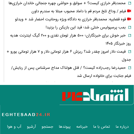
محمدباقر خرازی کیست؟ + سوابق و حواشی چهره جنجالی خاندان خرازی‌ها
فیلم / وداع تلخ مردم قم با داماد محبوب مبتلا به سندرم داون
قوه قضاییه: محمدباقر خرازی به دادگاه ویژه روحانیت احضار شد + ویدئو
بمب پرسپولیس خنثی شد؛ قید این بازیکن را بزنید!
خبر خوش برای خبرنگاران؛ ۵۰۰ هزار تومان نقدی و ۲۰۰ گیگ اینترنت هدیه
روز خبرنگار ۱۴۰۵
قیمت دلار امروز چقدر شد؟ ریزش ۶ هزار تومانی دلار و ۷ هزار تومانی یورو +
جدول
حمیدرضا رجب‌زاده کیست؟ / قتل هولناک مداح سرشناس پس از ربایش/
فیلم جنایت برای خانواده ارسال شد
روز خبرنگار نمادی برای قدردانی از توسعه‌دهندگان آگاهی و شفافیت
شادمهر عقیلی بعد از ۲۸ سال «گل یاس» را دوباره خواند + ویدئو
آمار تکان‌دهنده مصرف تریاک در ایران؛ مردم این شهر رکورددار شدند!
قیمت طلای ۱۸ عیار از ۱۹ میلیون گذشت
مابه‌التفاوت حقوق بازنشستگان چه زمانی واریز می‌شود؟ تأمین اجتماعی
تکلیف را روشن کرد
درباره ما
تماس با ما
خبرنامه
پیوندها
جستجو
آرشیو
آب و هوا
آخرین خبر از ترمیم دستمزد کارگران؛ مذاکرات افزایش حقوق چه زمانی آغاز