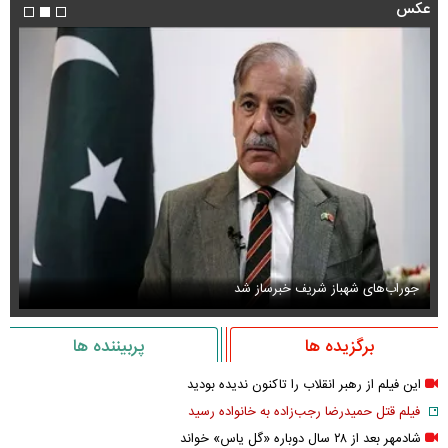
عکس
جوراب‌های شهباز شریف خبرساز شد
عک
برگزیده ها
پربیننده ها
این فیلم از رهبر انقلاب را تاکنون ندیده بودید
فیلم قتل حمیدرضا رجب‌زاده به خانواده رسید
شادمهر بعد از ۲۸ سال دوباره «گل یاس» خواند