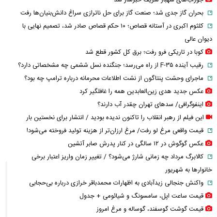
جوراب‌های شهباز شریف خبرساز شد
بحران گاز جدی شد؛ صنعت گاز برای حل ناترازی سراغ دانش‌بنیان‌ها رفت
کلثوم اکبری در آستانه قصاص؛ ۱۰ حکم قصاص صادر شد، تصمیم نهایی با
دیوان عالی
کوبا در تاریکی فرو رفت؛ برق کل کشور قطع شد
رقیب آینده F-۳۵ از راه می‌رسد؛ جنگنده نسل ششمی چه مشخصاتی دارد؟
ماجرای وحشت پنتاگون از نشت اطلاعات محرمانه درباره ترامپ چه بود؟
عکس جدید هدی زین‌العابدین همه را غافلگیر کرد
اینفوگرافی/ سدهای تهران چقدر آب دارند؟
این فیلم از رهبر انقلاب را تاکنون ندیده بودید / انتشار برای نخستین بار
قیمت واقعی مرغ لو رفت/ مرغ ارزان‌تر از هزینه تولید فروخته می‌شود!
عکس گوگوش در ۱۲ سالگی در کنار پدرش صابر آتشین
کالابرگ مرداد چه زمانی شارژ می‌شود؟ / تغییر زمان واریز اعتبار برخی
خانوارها به شهریور
واکنش جنجالی زیدآبادی به اظهارات محمدباقر خرازی درباره بی‌حجابی
قیمت ساعت اپل، سامسونگ و شیائومی + جدول
قیمت گوشت گوسفند، گوساله و مرغ امروز