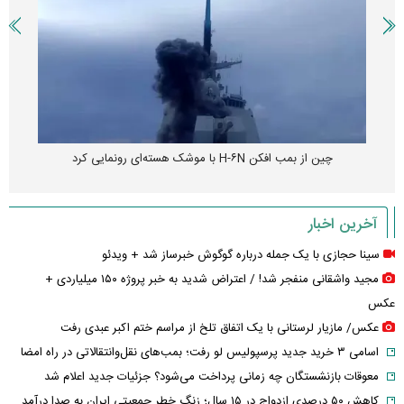
چین از بمب افکن H-۶N با موشک هسته‌ای رونمایی کرد
آخرین اخبار
سینا حجازی با یک جمله درباره گوگوش خبرساز شد + ویدئو
مجید واشقانی منفجر شد! / اعتراض شدید به خبر پروژه ۱۵۰ میلیاردی +
عکس
عکس/ مازیار لرستانی با یک اتفاق تلخ از مراسم ختم اکبر عبدی رفت
اسامی ۳ خرید جدید پرسپولیس لو رفت؛ بمب‌های نقل‌وانتقالاتی در راه امضا
معوقات بازنشستگان چه زمانی پرداخت می‌شود؟ جزئیات جدید اعلام شد
کاهش ۵۰ درصدی ازدواج در ۱۵ سال؛ زنگ خطر جمعیتی ایران به صدا درآمد