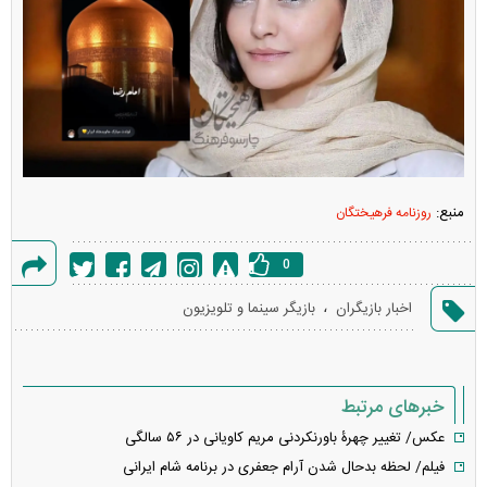
منبع:
روزنامه فرهیختگان
0
گزارش
،
اخبار بازیگران
بازیگر سینما و تلویزیون
خطا
خبرهای مرتبط
عکس/ تغییر چهرۀ باورنکردنی مریم کاویانی در ۵۶ سالگی
فیلم/ لحظه بدحال شدن آرام جعفری در برنامه شام ایرانی