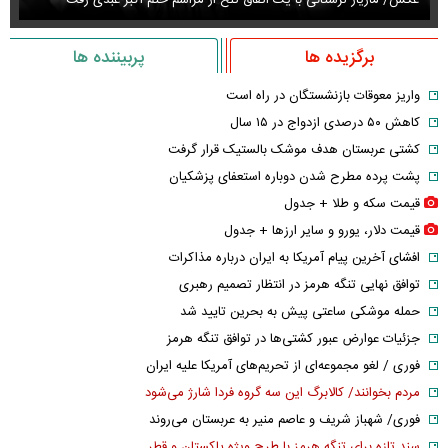
عکس/ مازیار لرستانی با یک اتفاق تلخ از مراسم ختم اکبر عبدی رفت
عک
برگزیده ها
پربیننده ها
واریز معوقات بازنشستگان در راه است
کاهش ۵۰ درصدی ازدواج در ۱۵ سال
کشتی عربستان هدف موشک بالستیک قرار گرفت
پشت پرده مطرح شدن دوباره استعفای پزشکیان
قیمت سکه و طلا + جدول
قیمت دلار، یورو و سایر ارز‌ها + جدول
افشای آخرین پیام آمریکا به ایران درباره مذاکرات
توافق نهایی تنگه هرمز در انتظار تصمیم رهبری
حمله موشکی ساعتی پیش به بحرین تایید شد
جزئیات عوارض عبور کشتی‌ها در توافق تنگه هرمز
فوری / لغو مجموعه‌ای از تحریم‌های آمریکا علیه ایران
مردم بخوانند/ کالابرگ این سه گروه فردا شارژ می‌شود
فوری/ شهباز شریف و عاصم منیر به عربستان می‌روند
سند تازه برای تنگه هرمز با طرح ویژه پاکستان و قطر