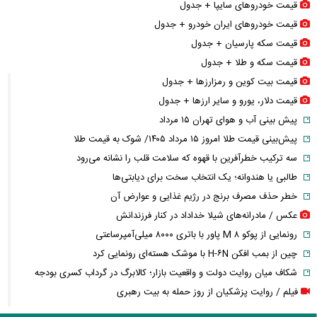
قیمت خودرو‌های سایپا + جدول
قیمت خودرو‌های ایران خودرو + جدول
قیمت سکه پارسیان + جدول
قیمت سکه و طلا + جدول
قیمت بیت کوین و رمزارز‌ها + جدول
قیمت دلار، یورو و سایر ارز‌ها + جدول
پیش بینی آب و هوای تهران ۱۵ مرداد
پیش‌بینی قیمت طلا امروز ۱۵ مرداد ۱۴۰۵/ شوک به قیمت طلا
سه ترکیب خطرآفرین با قهوه که سلامت قلب را نشانه می‌رود
طالبی یا هندوانه؛ یک انتخاب سخت برای دیابتی‌ها
خطر حذف مصرف برنج در رژیم غذایی و عوارض آن
عکس / مادرانه‌های شیلا خداداد در کنار فرزندانش
رونمایی از پوکو M ۸ پاور با باتری ۸۰۰۰ میلی‌آمپرساعتی
چین از بمب افکن H-۶N با موشک هسته‌ای رونمایی کرد
شکاف میان روایت دولت و واقعیت بازار؛ کالابرگ در گرداب کسری بودجه
فیلم / روایت پزشکیان از روز حمله به بیت رهبری
فیلم / روایت پزشکیان از دیدار با رهبر شهید پس از بمباران شورای امنیت