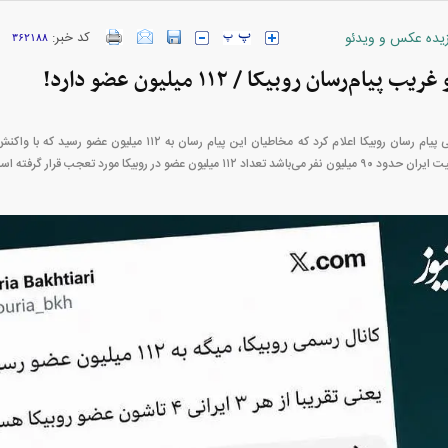
زیده عکس و ویدئو
کد خبر:
۳۶۲۱۸۸
ام‌رسان روبیکا / ۱۱۲ میلیون عضو دارد!
ارز‌ها + جدول
قیمت خودرو‌های ایران خودرو + جدول
قیمت خودرو‌های ای
روز گذشته کانال رسمی پیام رسان روبیکا اعلام کرد که مخاطیان این 
میلیون عضو در روبیکا مورد تعجب قرار گرفته است.
بازار مسکن؛ فنر
کارنامه مردود محسن پاک‌ نژاد؛ از افت شدید
 شده
درآمد ارزی تا بازی با عزل و نصب‌ها
۰۵