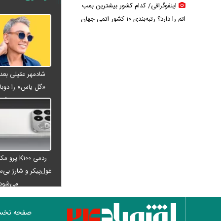
اینفوگرافی/ کدام کشور بیشترین بمب
اتم را دارد؟ رتبه‌بندی ۱۰ کشور اتمی جهان
معین، شادمهر و بیژن مرتضوی در راه
ایران؟ / حرف تازه پزشکیان دوباره جنجال
به پا کرد
واکنش دفتر معاون اول ریاست
جمهوری به یک گزارش درباره کسری بودجه
«گل یاس» را دوبار
و کالابرگ
ویدئو
چگونه جنگ معاملات «هوش مصنوعی»
ترامپ در خلیج فارس را نابود کرد؟
این افراد بیشتر سرطان مری می‌گیرند؛
عوامل خطر را جدی بگیرید
ردمی K۱۰۰ پ
عراقچی خبر داد؛ توافق با عمان نزدیک
غول‌پیکر و شارژ بی‌سی
است، اما تنگه هرمز باز نمی‌شود
می‌شود
تمدید قرارداد اوزجان بیزاتی با استقلال؛
مربی ترک‌تبار ماندنی شد
صفحه نخ
پاییز پربارش از راه می‌رسد/ فرصت