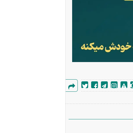
گزارش
خطا