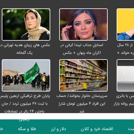
شادمهر عقیلی بعد از ۲۸ سال
استایل جذاب لیندا کیانی در
عکس های زیبای هدیه تهرانی در
ه خواند +
اکران ماه پنهان + عکس
یک گلخانه
رو مکس با باتری
سرپرستان خانوار بخوانند/ حساب
پایان طرح ترافیکی اربعین پلیس
م روانه بازار
این افراد ۴ میلیون تومان شارژ
با ثبت ۶۷ میلیون تردد / جان
شد
باختن ۲۴ زائر در تصادفات
اربعینی
ست
اقتصاد خرد و کلان
دلار و ارز
طلا و سکه
خو