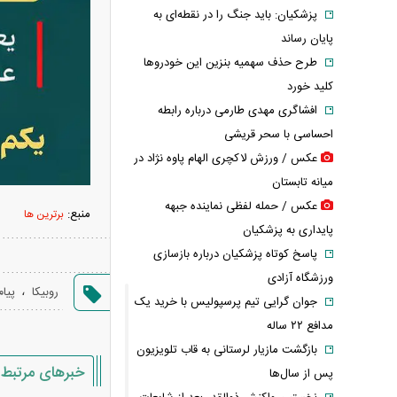
پزشکیان: باید جنگ را در نقطه‌ای به
پایان رساند
طرح حذف سهمیه بنزین این خودرو‌ها
کلید خورد
افشاگری مهدی طارمی درباره رابطه
احساسی با سحر قریشی
عکس / ورزش لاکچری الهام پاوه نژاد در
میانه تابستان
عکس / حمله لفظی نماینده جبهه
منبع:
برترین ها
پایداری به پزشکیان
پاسخ کوتاه پزشکیان درباره بازسازی
ورزشگاه آزادی
،
روبیکا
پیا
جوان گرایی تیم پرسپولیس با خرید یک
مدافع ۲۲ ساله
بازگشت مازیار لرستانی به قاب تلویزیون
خبرهای مرتبط
پس از سال‌ها