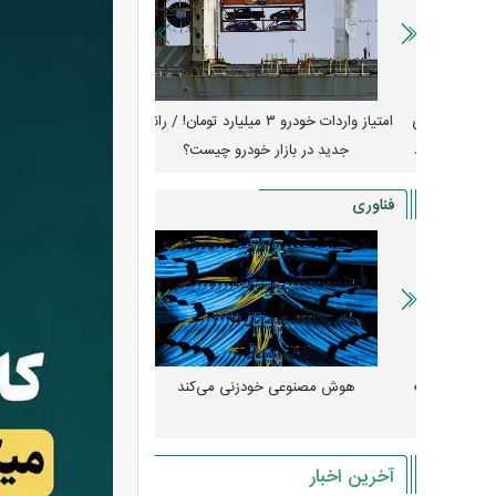
جهش گواهی
امتیاز واردات خودرو ۳ میلیارد تومان! / رانت
ناطق آزاد
جدید در بازار خودرو چیست؟
کوییک S با ۵۰۰ 
ثبت نام
فناوری
 مصنوعی»
هوش مصنوعی خودزنی می‌کند
ود کرد؟
میلی‌آمپرسا
آخرین اخبار