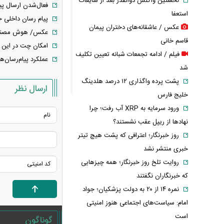
نخستین واکنش ذوالقدر بعد از شایعات
فعال‌شدن ارسال پی
استعفا
پیام رسان داخلی جا
عکس / عاشقانه‌های دختران پیمان
عکس/ هوش مصنوعی
قاسم خانی
امکان چت در این پ
فیلم / ادامه تجمعات شبانه تعیین تکلیف
عملکرد پیام‌رسان‌
شد
پشت پرده واگذاری ۱۲ درصد هلدینگ
ارسال نظر
خلیج فارس
ورود سرمایه به XRP آب رفت؛ چرا
نهادها از ریپل عقب نشستند؟
روز خبرنگار؛ اعترافی که پشت هیچ تیتر
خبری منتشر نشد
روایت تلخ روز خبرنگار؛ همه چیزهایی
که خبرنگاران نگفتند
نمره ۱۴ از ۲۰ به دولت پزشکیان؛ جواد
امام: سیاست‌های اجتماعی هنوز امنیتی
است
گوناگون