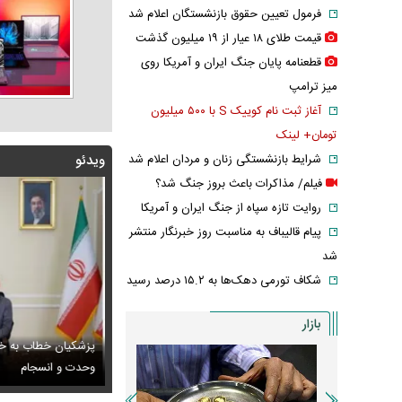
فرمول تعیین حقوق بازنشستگان اعلام شد
قیمت طلای ۱۸ عیار از ۱۹ میلیون گذشت
قطعنامه پایان جنگ ایران و آمریکا روی
میز ترامپ
آغاز ثبت نام کوییک S با ۵۰۰ میلیون
تومان+ لینک
شرایط بازنشستگی زنان و مردان اعلام شد
ویدئو
فیلم/ مذاکرات باعث بروز جنگ شد؟
روایت تازه سپاه از جنگ ایران و آمریکا
پیام قالیباف به مناسبت روز خبرنگار منتشر
شد
شکاف تورمی دهک‌ها به ۱۵.۲ درصد رسید
بازار
پزشکیان خطاب به خب
 ادامه تجمعات شبانه تعیین تکلیف شد
س / عاشقانه‌های دختران پیمان قاسم خانی
وحدت و انسجام
عکس / ورزش لاکچ