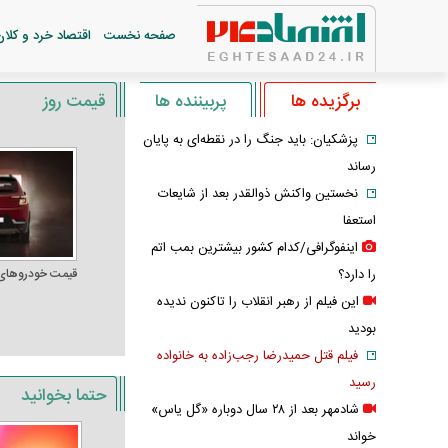
صفحه نخست
اقتصاد خرد و کلان
برگزیده ها
پربیننده ها
قیمت روز
پزشکیان: باید جنگ را در نقطه‌ای به پایان
رساند
نخستین واکنش ذوالقدر بعد از شایعات
استعفا
اینفوگرافی/کدام کشور بیشترین بمب اتم
را دارد؟
قیمت خودرو‌های
این فیلم از رهبر انقلاب را تاکنون ندیده
بودید
فیلم قتل حمیدرضا رجب‌زاده به خانواده
رسید
حتما بخوانید
شادمهر بعد از ۲۸ سال دوباره «گل یاس»
خواند