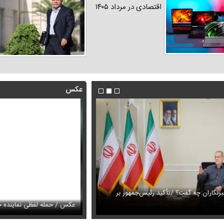
اقتصادی در مرداد ۱۴۰۵
عکس
رنگاران چه گفت؟ /تأکید رئیس‌جمهور بر
این فیلم از رهبر انقلاب را تاکنون 
ری الهام پاوه نژاد در میانه تابستان
بار
عکس / حمله لفظی نماینده جب