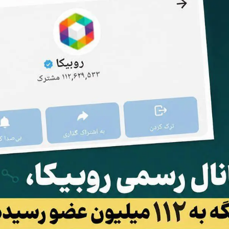
آغاز ثبت نام سایپا از امروز ۱۷ مرداد ۱۴۰۵؛
واردات خودرو گران‌تر شد/ جهش گواهی
میلیون تومان بخرید + لینک
اسقاط و محدودیت جدید در مناطق آزاد
جدید در بازار
رونمایی از پوکو M ۸ پاور با باتری ۸۰۰۰
چگونه جنگ معاملات «هوش مصنوعی»
هوش مصنوعی خ
عتی
ترامپ در خلیج فارس را نابود کرد؟