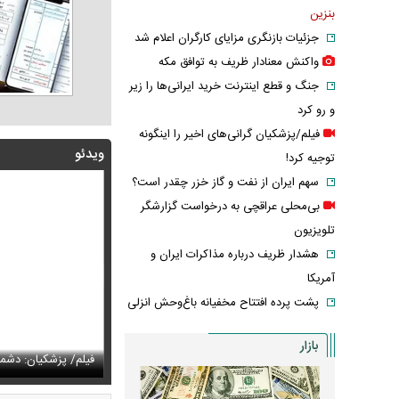
بنزین
جزئیات بازنگری مزایای کارگران اعلام شد
واکنش معنادار ظریف به توافق مکه
جنگ و قطع اینترنت خرید ایرانی‌ها را زیر
و رو کرد
فیلم/پزشکیان گرانی‌های اخیر را اینگونه
ویدئو
توجیه کرد!
سهم ایران از نفت و گاز خزر چقدر است؟
بی‌محلی عراقچی به درخواست گزارشگر
تلویزیون
هشدار ظریف درباره مذاکرات ایران و
آمریکا
پشت پرده افتتاح مخفیانه باغ‌وحش انزلی
وایت رامین پرچمی از کار قشنگی که مهران مدیری برایش
بازار
اد
س/ بهنوش بختیاری با این استوری همه را به فکر فرو برد
فیلم/ پزشکیان: دشمنا
حذف خبر مربوط