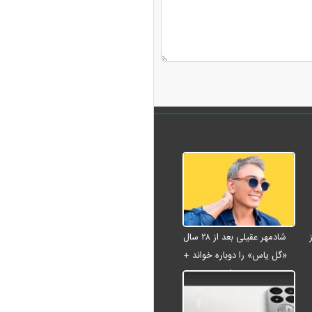
شادمهر عقیلی بعد از ۲۸ سال
«گل یاس» را دوباره خواند +
ویدئو