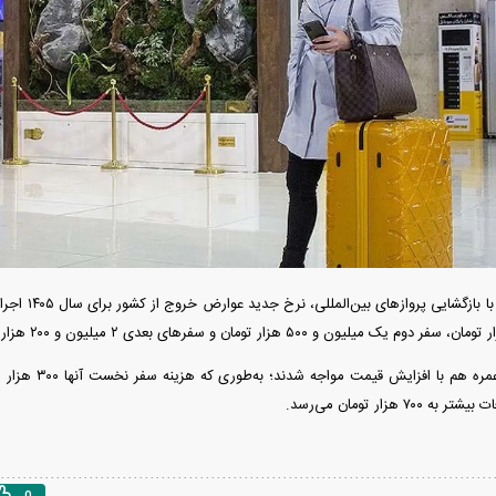
شد/ جهش گواهی
در مناطق آزاد
همزمان با باز
زائران حج تمتع و ع
ائومی میکس فولد