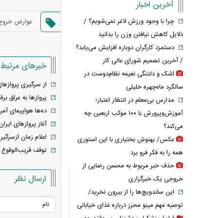
آخرین اخبار
چرا با وجود ورزش لاغر نمی‌شویم؟ /
عوارض خروج 
دلایل کاهش نیافتن وزن را بدانید
دستمزد کارگران دوباره افزایش می‌یابد؟
/ آخرین تصمیم شورای عالی کار
خبرهای مرتبط
اشک و دلتنگی نعیمه نظام‌دوست در
از سرگیری پرواز‌ها
سالگرد ماه‌چهره خلیلی
پرواز‌ها به عراق برق
مدارس بی‌معلم در انتظار اعتبار؛
ده‌ها هواپیمای آمری
آموزش‌وپرورش با ۱۰۰ موکب اربعین چه
آغاز پروازهای ایرا
می‌کند؟
اعلام زمان ازسرگیری
عکس/ بهنوش بختیاری با این استوری
توقف قریب‌الوقوع
همه را به فکر فرو برد
حذف خبر مربوط به محسن رضایی از
ارسال نظر
خروجی یک خبرگزاری
این ساندویچ‌ها را از بیرون نخرید/
توصیه مهم مینو محرز درباره غذای خیابانی