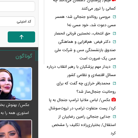
فیلم/ پزشکیان: دشمنان می‌دانند چه
کسانی را ترور می‌کنند
عروسی رونالدو جنجالی شد؛ همسر
مسی دعوت شد، خود مسی نه!
حق انتخاب، نخستین قربانی انحصار
دکتر فیض: هم‌افزایی و هماهنگی
صندوق بازنشستگی مس و شرکت ملی
گوناگون
مس یک ضرورت است
دیدار مهم پزشکیان با رهبر انقلاب درباره
مسائل اقتصادی و نظامی کشور
محمدباقر خرازی چه گفت که برای
روحانیت جنجال‌ساز شد؟
عکس/ لباس ملانیا ترامپ جنجال به پا
عکس/ بهنوش بختیا
کرد/ پست متفاوت ترامپ در تروث‌سوشال
استوری همه را به ف
جدایی جنجالی رامین رضاییان از
استقلال/ بختیاری‌زاده تکلیف را مشخص
کرد