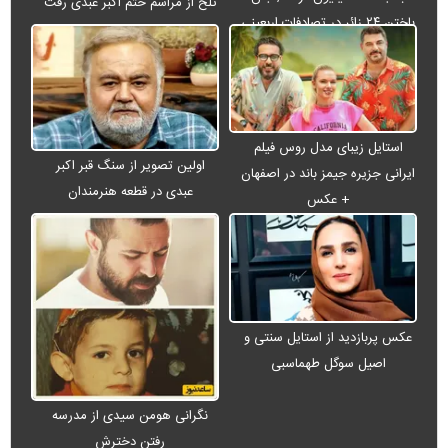
تلخ از مراسم ختم اکبر عبدی رفت
باختن ۲۴ زائر در تصادفات اربعینی
استایل زیبای مدل روس فیلم
اولین تصویر از سنگ قبر اکبر
ایرانی جزیره جیمز باند در اصفهان
عبدی در قطعه هنرمندان
+ عکس
عکس پربازدید از استایل سنتی و
اصیل سوگل طهماسبی
نگرانی هومن سیدی از مدرسه
رفتن دخترش