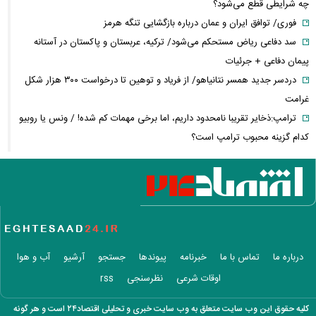
چه شرایطی قطع می‌شود؟
فوری/ توافق ایران و عمان درباره بازگشایی تنگه هرمز
سد دفاعی ریاض مستحکم می‌شود/ ترکیه، عربستان و پاکستان در آستانه
پیمان دفاعی + جرئیات
دردسر جدید همسر نتانیاهو/ از فریاد و توهین تا درخواست ۳۰۰ هزار شکل
غرامت
ترامپ:ذخایر تقریبا نامحدود داریم، اما برخی مهمات کم شده! / ونس یا روبیو
کدام گزینه محبوب ترامپ است؟
حزب قوات اللبنانیه؛ از همکاری با اسرائیل تا مخالفت با ایران / پرونده پیچیده
یک حزب مسیحی در بیروت
روایتی از ساختار تجارت غذایی / ایران با وجود خطر جنگ، چگونه امنیت
غذایی خود را تأمین می‌کند؟
عجیب‌ترین داده‌های تورمی تاریخ ایران برای دهک دوم ثبت شد/ افزایش
شکاف تورمی میان دهک‌ها به ۹.۶
درباره ما
تماس با ما
خبرنامه
پیوندها
جستجو
آرشیو
آب و هوا
افزایش اندک در قیمت اونس جهانی/ پیشروی طلا چقدر شد؟
اوقات شرعی
نظرسنجی
rss
دلار روی کانال ۱۸۷ هزار تومانی ثابت باقی ماند
افزایش اعتبار کالابرگ جدی شد/ نشست مشترک وزارت اقتصاد و رفاه
کلیه حقوق این وب سایت متعلق به وب سایت خبری و تحلیلی اقتصاد۲۴ است و هر گونه