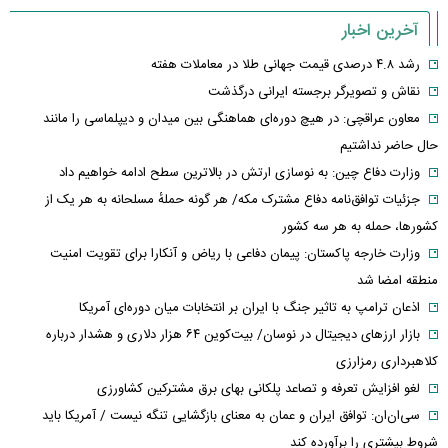
آخرین اخبار
رشد ۴.۸ درصدی قیمت جهانی طلا در معاملات هفته
نقاش و تصویرگر برجسته ایرانی درگذشت
معاون عراقچی: در هیچ دوره‌ای هماهنگی بین میدان و دیپلماسی را مانند
حال حاضر نداشتیم
وزارت دفاع چین: به نوسازی ارتش در بالاترین سطح ادامه خواهیم داد
جزئیات توافق‌نامه دفاع مشترک مکه/ هر گونه حملهٔ مسلحانه به هر یک از
کشورها، حمله به هر سه کشور
وزارت خارجه پاکستان: پیمان دفاعی با ریاض و آنکارا برای تقویت امنیت
منطقه امضا شد
اذعان ترامپ به تاثیر جنگ با ایران بر انتخابات میان دوره‌ای آمریکا
بازار ارزهای دیجیتال در نوسان/ بیت‌کوین ۶۴ هزار دلاری و هشدار درباره
کلاهبرداری رمزارزی
لغو افزایش تعرفه و تصاعد پلکانی بهای برق مشترکین کشاورزی
سی‌ان‌ان: توافق ایران و عمان به معنای بازگشایی تنگه نیست / آمریکا باید
شروط بیشتری را برآورده کند