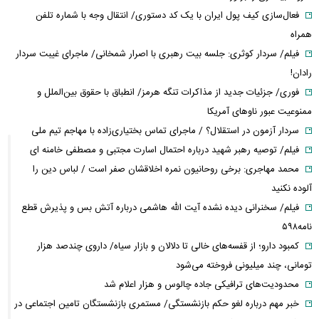
فعال‌سازی کیف پول ایران با یک کد دستوری/ انتقال وجه با شماره تلفن
همراه
فیلم/ سردار کوثری: جلسه بیت رهبری با اصرار شمخانی/ ماجرای غیبت سردار
رادان!
فوری/ جزئیات جدید از مذاکرات تنگه هرمز/ انطباق با حقوق بین‌الملل و
ممنوعیت عبور ناوهای آمریکا
سردار آزمون در استقلال؟ / ماجرای تماس بختیاری‌زاده با مهاجم تیم ملی
فیلم/ توصیه رهبر شهید درباره احتمال اسارت مجتبی و مصطفی خامنه ای
محمد مهاجری: برخی روحانیون نمره اخلاقشان صفر است / لباس دین را
آلوده نکنید
فیلم/ سخنرانی دیده نشده آیت الله هاشمی درباره آتش بس و پذیرش قطع
نامه۵۹۸
کمبود دارو؛ از قفسه‌های خالی تا دلالان و بازار سیاه/ داروی چندصد هزار
تومانی، چند میلیونی فروخته می‌شود
محدودیت‌های ترافیکی جاده چالوس و هزار اعلام شد
خبر مهم درباره لغو حکم بازنشستگی/ مستمری بازنشستگان تامین اجتماعی در