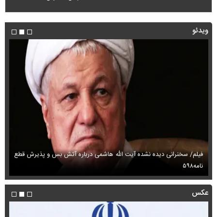
ویدئو
فیلم/ سخنرانی دیده نشده آیت الله هاشمی درباره آتش بس و پذیرش قطع
فی
نامه۵۹۸
می
عکس