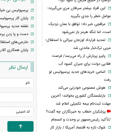
ترامپ در خلیج فارس را نابود کرد؟
این افراد بیشتر سرطان مری می‌گیرند؛
پرسپولیس بی خیال
عوامل خطر را جدی بگیرید
پایان کار پرسپولیس
عراقچی خبر داد؛ توافق با عمان نزدیک
نقشه جدید پرسپولی
است، اما تنگه هرمز باز نمی‌شود
دست و پا زدن پرس
تمدید قرارداد اوزجان بیزاتی با استقلال؛
خارجی‌های استقلال
مربی ترک‌تبار ماندنی شد
پایان همکاری کلار
پاییز پربارش از راه می‌رسد/ فرصت
طلایی دولت برای جبران کمبود آب
ارسال نظر
اسامی خریدهای جدید پرسپولیس لو
رفت
هوش مصنوعی خودزنی می‌کند
بازنشستگان کشوری بخوانند؛ آخرین
مهلت ثبت‌نام بیمه تکمیلی اعلام شد
پزشکیان خطاب به خبرنگاران چه گفت؟
/تأکید رئیس‌جمهور بر وحدت و انسجام
شوک تازه به اقتصاد آمریکا / بازار کار