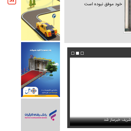
خود موفق نبوده است
پزشکیان خطاب به خبرنگاران چه گفت؟ /تأکید رئ
از شد
محبوب مبتلا به سندرم داون
وحدت و انسجام
عکس جدید هدی زین‌العابدین همه را غافلگیر