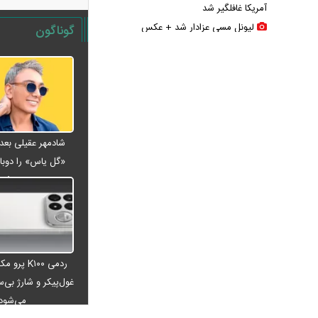
آمریکا غافلگیر شد
لیونل مسی عزادار شد + عکس
گوناگون
جوراب‌های شهباز شریف خبرساز شد
بحران گاز جدی شد؛ صنعت گاز برای
حل ناترازی سراغ دانش‌بنیان‌ها رفت
کلثوم اکبری در آستانه قصاص؛ ۱۰ حکم
قصاص صادر شد، تصمیم نهایی با دیوان
عالی
کوبا در تاریکی فرو رفت؛ برق کل کشور
«گل یاس» را دوبار
ویدئو
قطع شد
رقیب آینده F-۳۵ از راه می‌رسد؛ جنگنده
نسل ششمی چه مشخصاتی دارد؟
ماجرای وحشت پنتاگون از نشت
اطلاعات محرمانه درباره ترامپ چه بود؟
ردمی K۱۰۰ پ
عکس جدید هدی زین‌العابدین همه را
غول‌پیکر و شارژ بی‌سی
غافلگیر کرد
می‌شود
اینفوگرافی/ سدهای تهران چقدر آب