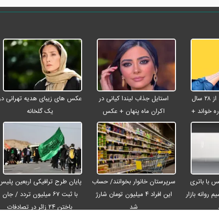
شادمهر عقیلی بعد از ۲۸ سال
استایل جذاب لیندا کیانی در
عکس های زیبای هدیه تهرانی در
ه خواند +
اکران ماه پنهان + عکس
یک گلخانه
رو مکس با باتری
سرپرستان خانوار بخوانند/ حساب
پایان طرح ترافیکی اربعین پلیس
م روانه بازار
این افراد ۴ میلیون تومان شارژ
با ثبت ۶۷ میلیون تردد / جان
شد
باختن ۲۴ زائر در تصادفات