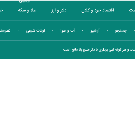
اربعینی
ست
اقتصاد خرد و کلان
دلار و ارز
طلا و سکه
خو
بورس
انرژی
چندرسانه ای
منهای اقتصاد
جستجو
آرشیو
آب و هوا
اوقات شرعی
نظرسن