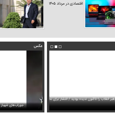
اقتصادی در مرداد ۱۴۰۵
عکس
لاب را تاکنون ندیده بودید / انتشار برای نخستین
دار شد + عکس
جوراب‌های شهباز شریف خبرس
فیلم / وداع تلخ مردم قم با داماد 