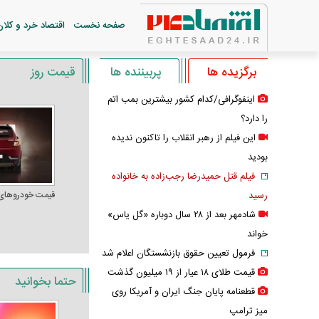
صفحه نخست
اقتصاد خرد و کلان
برگزیده ها
پربیننده ها
قیمت روز
اینفوگرافی/کدام کشور بیشترین بمب اتم
را دارد؟
این فیلم از رهبر انقلاب را تاکنون ندیده
بودید
فیلم قتل حمیدرضا رجب‌زاده به خانواده
رسید
قیمت خودرو‌های
شادمهر بعد از ۲۸ سال دوباره «گل یاس»
خواند
فرمول تعیین حقوق بازنشستگان اعلام شد
قیمت طلای ۱۸ عیار از ۱۹ میلیون گذشت
حتما بخوانید
قطعنامه پایان جنگ ایران و آمریکا روی
میز ترامپ