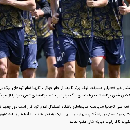
آغاز ثبت نام سایپا از امروز ۱۷ مرداد ۱۴۰۵؛
واردات خودرو گران‌تر شد/ جهش گواهی
میلیون تومان بخرید + لینک
اسقاط و محدودیت جدید در مناطق آزاد
جدید در بازار
شار خبر تعطیلی مسابقات لیگ برتر تا بعد از جام جهانی، تقریبا تمام تیم‌های لیگ بر
خص شدن برنامه ادامه رقابت‌های لیگ برتر دور جدید برنامه‌های تیمی خود را از سر بگ
رونمایی از پوکو M ۸ پاور با باتری ۸۰۰۰
چگونه جنگ معاملات «هوش مصنوعی»
هوش مصنوعی خ
شته علی تاجرنیا سرپرست مدیرعاملی باشگاه استقلال اعلام کرد قرار است دور جدید تم
عتی
ترامپ در خلیج فارس را نابود کرد؟
 بخورد مسئولان باشگاه پرسپولیس از این بابت به فکر افتادند تا آنها هم برنامه دقیق
رند تا از رقیب دیرینه شان عقب نمانند.