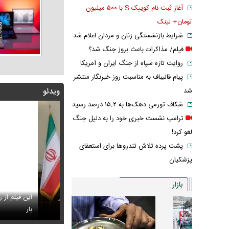
آغاز ثبت نام کوییک S با ۵۰۰ میلیون
تومان+ لینک
شرایط بازنشستگی زنان و مردان اعلام شد
فیلم/ مذاکرات باعث بروز جنگ شد؟
روایت تازه سپاه از جنگ ایران و آمریکا
پیام قالیباف به مناسبت روز خبرنگار منتشر
شد
ویدئو
شکاف تورمی دهک‌ها به ۱۵.۲ درصد رسید
ترامپ نشست خبری خود را به دلیل جنگ
لغو کرد!
پشت پرده تلاش تندروها برای استعفای
پزشکیان
بازار
ن خطاب به خبرنگاران چه گفت؟ /تأکید رئیس‌جمهور بر
این فیلم از رهبر انق
 انسجام
س جدید هدی زین‌العابدین همه را غافلگیر کرد
بار
لیونل مسی عزا