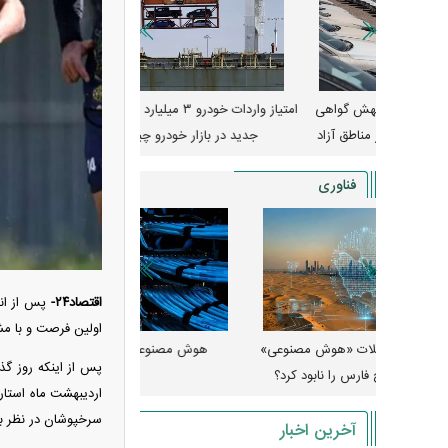
جهش گواهی
امتیاز واردات خودرو ۳ میلیارد تومان! / رانت
ناطق آزاد
جدید در بازار خودرو چیست؟
کوییک S با ۵۰۰ 
ثبت نام
فناوری
اقتصاد۲۴-
پس از انت
اولین فرصت و با مش
 مصنوعی»
هوش مصنوعی خودزنی می‌کند
پس از اینکه روز گذ
ود کرد؟
میلی‌آمپرسا
اردیبهشت ماه استارت
سرخپوشان در نظر بگی
آخرین اخبار