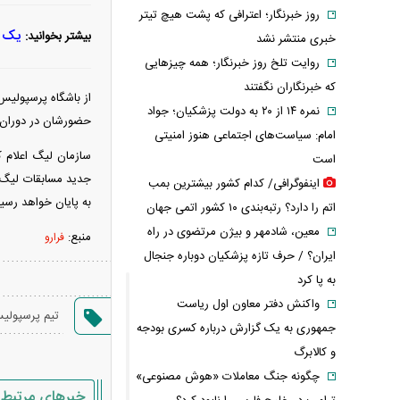
روز خبرنگار؛ اعترافی که پشت هیچ تیتر
یک چ
بیشتر بخوانید:
خبری منتشر نشد
روایت تلخ روز خبرنگار؛ همه چیزهایی
که خبرنگاران نگفتند
از باشگاه پرسپولیس
نمره ۱۴ از ۲۰ به دولت پزشکیان؛ جواد
حضورشان در دوران ت
امام: سیاست‌های اجتماعی هنوز امنیتی
سازمان لیگ اعلام ک
است
جدید مسابقات لیگ بر
اینفوگرافی/ کدام کشور بیشترین بمب
به پایان خواهد رسید
اتم را دارد؟ رتبه‌بندی ۱۰ کشور اتمی جهان
معین، شادمهر و بیژن مرتضوی در راه
منبع:
فرارو
ایران؟ / حرف تازه پزشکیان دوباره جنجال
به پا کرد
واکنش دفتر معاون اول ریاست
تیم پرسپولی
جمهوری به یک گزارش درباره کسری بودجه
و کالابرگ
چگونه جنگ معاملات «هوش مصنوعی»
خبرهای مرتبط