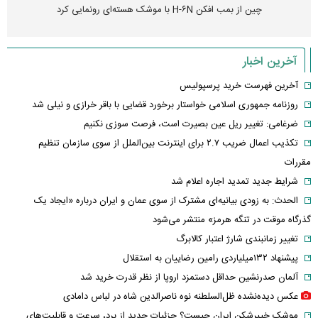
چین از بمب افکن H-۶N با موشک هسته‌ای رونمایی کرد
آخرین اخبار
آخرین فهرست خرید پرسپولیس
روزنامه جمهوری اسلامی خواستار برخورد قضایی با باقر خرازی و نیلی شد
ضرغامی: تغییر ریل عین بصیرت است، فرصت سوزی نکنیم
تکذیب اعمال ضریب ۲.۷ برای اینترنت بین‌الملل از سوی سازمان تنظیم
مقررات
شرایط جدید تمدید اجاره اعلام شد
الحدث: به زودی بیانیه‌ای مشترک از سوی عمان و ایران درباره «ایجاد یک
گذرگاه موقت در تنگه هرمز» منتشر می‌شود
تغییر زمانبندی‌ شارژ اعتبار کالابرگ
پیشنهاد ۱۳۲میلیاردی رامین رضاییان به استقلال
آلمان صدرنشین حداقل دستمزد اروپا از نظر قدرت خرید شد
عکس دیده‌نشده ظل‌السلطنه نوه ناصرالدین شاه در لباس دامادی
موشک خیبرشکن ایران چیست؟ جزئیات جدید از برد، سرعت و قابلیت‌های