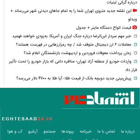
درباره گرانی لبنیات
این نقشه جدید متروی تهران شما را به تمام جاهای دیدنی شهر می‌رساند +
ویدئو
قیمت انواع دستگاه ماینر + جدول
خبر مهم سردار ابن‌الرضا درباره جنگ ایران و آمریکا: به‌زودی خواهند فهمید
معاملات ۶ ارز دیجیتال متوقف شد / چه رمزارزهایی در فهرست هستند؟
زمان پرداخت معوقات فروردین و اردیبهشت بازنشستگان اعلام شد؟
واردات خودرو از منطقه آزاد تهران؛ مناظره داغی که بازار خودرو را تحت تأثیر
قرار داد
پیش‌بینی جدید دویچه‌ بانک از قیمت طلا؛ آیا طلا به ۴۷۰۰ دلار می‌رسد؟
حقوق ۲۷۷۱ یورویی برای کارگران؛ کدام کشور رکورددار حداقل دستمزد شد؟
نگاهی به آخرین وضعیت تنگه هرمز
آغاز حذف یارانه نقدی و کالابرگ از مرداد ۱۴۰۵؛ چه کسانی دیگر یارانه
نمی‌گیرند؟
ترامپ مدعی شد: ایران با من تماس گرفت و برای حمله آماده‌ایم
سانسور عجیب تلویزیون همه را متعجب کرد
درباره ما
تماس با ما
خبرنامه
پیوندها
جستجو
آرشیو
آب و هوا
شرایط فعال‌سازی کیف پول ایران اعلام شد