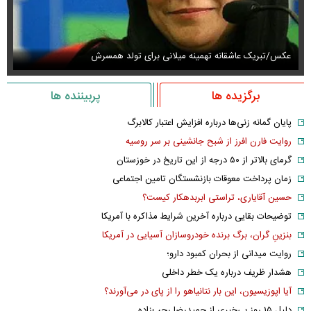
عکس/تبریک عاشقانه تهمینه میلانی برای تولد همسرش
عک
برگزیده ها
پربیننده ها
پایان گمانه زنی‌ها درباره افزایش اعتبار کالابرگ
روایت فارن افرز از شبح جانشینی بر سر روسیه
گرمای بالاتر از ۵۰ درجه از این تاریخ در خوزستان
زمان پرداخت معوقات بازنشستگان تامین اجتماعی
حسین آقایاری، تراستی ابربدهکار کیست؟
توضیحات بقایی درباره آخرین شرایط مذاکره با آمریکا
بنزینِ گران، برگ برنده خودروسازان آسیایی در آمریکا
روایت میدانی از بحران کمبود دارو؛
هشدار ظریف درباره یک خطر داخلی
آیا اپوزیسیون، این بار نتانیاهو را از پای در می‌آورند؟
دلیل ۱۵ روز بی‌خبری از حمیدرضا رجب‌زاده