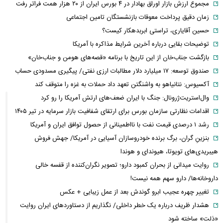
مجموع ارزش بازار اوراق بهادار در ۴ بورس ایران از ۲۰ هزار همت فراتر رفت
زمان دقیق پرداخت معوقات بازنشستگان تامین اجتماعی
حسین آقایاری، تراستی ابربدهکار کیست؟
توضیحات بقایی درباره آخرین شرایط مذاکره با آمریکا
بازگشت جناب‌خان از این تاریخ با برنامه «قصه‌های هومن و جناب‌خان»
صندوق توسعه: ۱۷ میلیارد دلار مطالبات ارزی نفتی/ پیگیری مسدودی حساب
آکسیوس: نتانیاهو به واشنگتن تعهد داد حملات به غزه را متوقف کند
وال‌استریت‌ژرونال: جنگ با ایران ضعف‌های ارتش آمریکا را رو کرد
اقدامات نظارتی سازمان بورس برای ارتقای شفافیت بازار سرمایه در تیر ۱۴۰۵
رشد ۱ درصدی قیمت نفت با نااطمینانی از حصول توافق ایران و آمریکا
بنزینِ گران، برگ برنده خودروسازان آسیایی در آمریکا/ جهش فروش
هیبریدی‌های تویوتا، هیوندای و هوندا
روایت میدانی از بحران کمبود دارو؛ تصویر نگران‌کننده از قفسه خالی
داروخانه‌ها/ دارو سهم همه نیست!
تغییر چهره عجیب ابرو گوندش بعد از عمل زیبایی + عکس
هشدار ظریف درباره یک خطر داخلی/ نگذاریم از دستاوردهای ایران روایت
«ذلت» ساخته شود