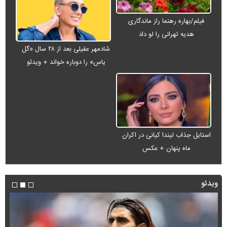
فیلم/بهاره رهنما راز ماندگاری
هدیه تهرانی را لو داد
شادمهر عقیلی بعد از ۲۸ سال «گل
یاس» را دوباره خواند + ویدئو
استایل جذاب لیندا کیانی در اکران
ماه پنهان + عکس
ویدئو