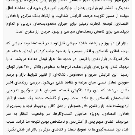
برای مهار نوسانات اخیر، ۶ابزار سیاستی انتشار اوراق ریالی با نرخ بالا برای جذب
نقدینگی، انتشار اوراق ارزی به‌عنوان جایگزینی امن برای خرید ارز، مداخله فعال
دولت از مسیر تقویت عرضه، افزایش شفافیت و ارتباط بانک مرکزی با فعالان
اقتصادی، توسعه تجارت زمینی برای جبران محدودیت‌های دریایی و تداوم
دیپلماسی برای کاهش ریسک‌های سیاسی و بهبود جریان ارز مطرح است.
بازار ارز در روز چهارشنبه شاهد جهشی قابل‌توجه در قیمت‌ها بود؛ جهشی که
توجه فعالان اقتصادی و افکار عمومی را به خود جلب کرد. در ابتدای هفته، هر
دلار آمریکا در بازار نقدی با قیمتی در حدود ۱۵۰ هزار تومان معامله می‌شد، اما با
نزدیک شدن به روزهای پایانی هفته، نرخ‌ها به سطوحی بالاتر از ۱۷۰ هزار تومان
رسید. این افزایش سریع و محسوس، نشانه‌ای از تغییر شرایط بازار و برهم
خوردن تعادل نسبی میان عرضه و تقاضا تلقی می‌شود. بررسی روندهای اخیر
نشان می‌دهد که این رشد ناگهانی قیمت، همزمان با از سرگیری تدریجی
فعالیت‌های اقتصادی رخ داده است. پس از گذشت حدود یک هفته از آغاز
اردیبهشت ماه، بازار نقدی دلار همچنان از عمق کافی برخوردار نبود و بسیاری از
فعالان اقتصادی، به‌ویژه صاحبان کسب‌وکارها، در وضعیت انتظار به سر
می‌بردند. فضای مبهم پس از آتش‌بس و نامشخص بودن نتیجه مذاکرات، سبب
شده بود تصمیم‌گیری‌ها به تعویق بیفتد و تقاضای موثر در بازار ارز شکل نگیرد.