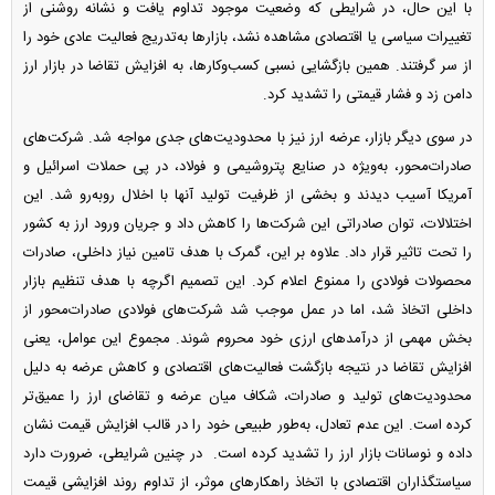
با این حال، در شرایطی که وضعیت موجود تداوم یافت و نشانه روشنی از
تغییرات سیاسی یا اقتصادی مشاهده نشد، بازارها به‌تدریج فعالیت عادی خود را
از سر گرفتند. همین بازگشایی نسبی کسب‌وکارها، به افزایش تقاضا در بازار ارز
دامن زد و فشار قیمتی را تشدید کرد.
در سوی دیگر بازار، عرضه ارز نیز با محدودیت‌های جدی مواجه شد. شرکت‌های
صادرات‌محور، به‌ویژه در صنایع پتروشیمی و فولاد، در پی حملات اسرائیل و
آمریکا آسیب دیدند و بخشی از ظرفیت تولید آنها با اخلال روبه‌رو شد. این
اختلالات، توان صادراتی این شرکت‌ها را کاهش داد و جریان ورود ارز به کشور
را تحت تاثیر قرار داد. علاوه بر این، گمرک با هدف تامین نیاز داخلی، صادرات
محصولات فولادی را ممنوع اعلام کرد. این تصمیم اگرچه با هدف تنظیم بازار
داخلی اتخاذ شد، اما در عمل موجب شد شرکت‌های فولادی صادرات‌محور از
بخش مهمی از درآمدهای ارزی خود محروم شوند. مجموع این عوامل، یعنی
افزایش تقاضا در نتیجه بازگشت فعالیت‌های اقتصادی و کاهش عرضه به دلیل
محدودیت‌های تولید و صادرات، شکاف میان عرضه و تقاضای ارز را عمیق‌تر
کرده است. این عدم تعادل، به‌طور طبیعی خود را در قالب افزایش قیمت نشان
داده و نوسانات بازار ارز را تشدید کرده است. در چنین شرایطی، ضرورت دارد
سیاستگذاران اقتصادی با اتخاذ راهکارهای موثر، از تداوم روند افزایشی قیمت