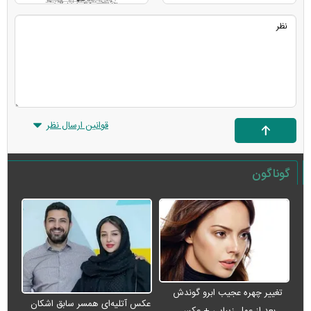
قوانین ارسال نظر
گوناگون
تغییر چهره عجیب ابرو گوندش
عکس آتلیه‌ای همسر سابق اشکان