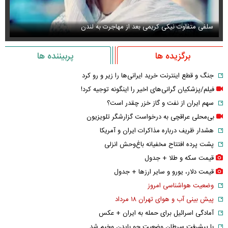
سلفی متفاوت نیکی کریمی بعد از مهاجرت به لندن
عک
برگزیده ها
پربیننده ها
جنگ و قطع اینترنت خرید ایرانی‌ها را زیر و رو کرد
فیلم/پزشکیان گرانی‌های اخیر را اینگونه توجیه کرد!
سهم ایران از نفت و گاز خزر چقدر است؟
بی‌محلی عراقچی به درخواست گزارشگر تلویزیون
هشدار ظریف درباره مذاکرات ایران و آمریکا
پشت پرده افتتاح مخفیانه باغ‌وحش انزلی
قیمت سکه و طلا + جدول
قیمت دلار، یورو و سایر ارز‌ها + جدول
وضعیت هواشناسی امروز
پیش بینی آب و هوای تهران ۱۸ مرداد
آمادگی اسرائیل برای حمله به ایران + عکس
با پیشرفت سرطان وضعیت جو بایدن وخیم شد