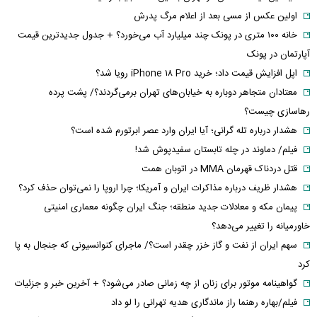
اولین عکس از مسی بعد از اعلام مرگ پدرش
خانه ۱۰۰ متری در پونک چند میلیارد آب می‌خورد؟ + جدول جدیدترین قیمت
آپارتمان در پونک
اپل افزایش قیمت داد؛ خرید iPhone ۱۸ Pro رویا شد؟
معتادان متجاهر دوباره به خیابان‌های تهران برمی‌گردند؟/ پشت پرده
رهاسازی چیست؟
هشدار درباره تله گرانی؛ آیا ایران وارد عصر ابرتورم شده است؟
فیلم/ دماوند در چله تابستان سفیدپوش شد!
قتل دردناک قهرمان MMA در اتوبان همت
هشدار ظریف درباره مذاکرات ایران و آمریکا؛ چرا اروپا را نمی‌توان حذف کرد؟
پیمان مکه و معادلات جدید منطقه؛ جنگ ایران چگونه معماری امنیتی
خاورمیانه را تغییر می‌دهد؟
سهم ایران از نفت و گاز خزر چقدر است؟/ ماجرای کنوانسیونی که جنجال به پا
کرد
گواهینامه موتور برای زنان از چه زمانی صادر می‌شود؟ + آخرین خبر و جزئیات
فیلم/بهاره رهنما راز ماندگاری هدیه تهرانی را لو داد