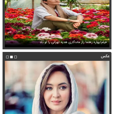
فیلم/بهاره رهنما راز ماندگاری هدیه تهرانی را لو داد
فی
عکس