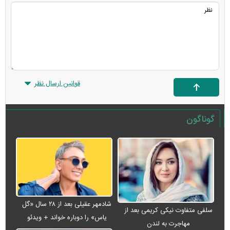
قوانین ارسال نظر
گوناگون
شادمهر عقیلی بعد از ۲۸ سال «گل
سلفی متفاوت نیکی کریمی بعد از
یاس» را دوباره خواند + ویدئو
مهاجرت به لندن