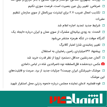
ضرغامی: تغییر ریل عین بصیرت است، فرصت سوزی نکنیم
تکذیب اعمال ضریب ۲.۷ برای اینترنت بین‌الملل از سوی سازمان تنظیم
مقررات
شرایط جدید تمدید اجاره اعلام شد
الحدث: به زودی بیانیه‌ای مشترک از سوی عمان و ایران درباره «ایجاد یک
گذرگاه موقت در تنگه هرمز» منتشر می‌شود
تغییر زمانبندی‌ شارژ اعتبار کالابرگ
پیشنهاد ۱۳۲میلیاردی رامین رضاییان به استقلال
آلمان صدرنشین حداقل دستمزد اروپا از نظر قدرت خرید شد
عکس دیده‌نشده ظل‌السلطنه نوه ناصرالدین شاه در لباس دامادی
موشک خیبرشکن ایران چیست؟ جزئیات جدید از برد، سرعت و قابلیت‌های
این موشک
قوه قضاییه: ادعای نماینده مجلس درباره «نحوه ردزنی محل استقرار شهید
لاریجانی» صحت ندارد
قدرت‌نمایی تکاوران ارتش
شرط جدید بازنشستگی اعلام شد؛ چه کسانی باید بیشتر کار کنند؟