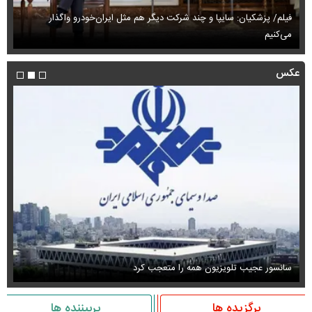
فیلم/ پزشکیان: سایپا و چند شرکت دیگر هم مثل ایران‌خودرو واگذار
می‌کنیم
حم
عکس
سانسور عجیب تلویزیون همه را متعجب کرد
اس
برگزیده ها
پربیننده ها