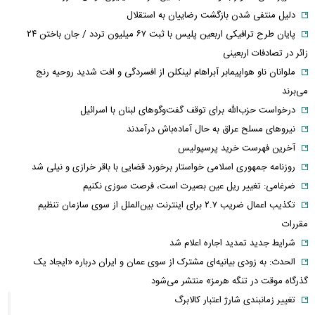
دلیل منتفی شدن بازگشت رضاییان به استقلال
پایان طرح ترافیکی اربعین پلیس با ثبت ۶۷ میلیون تردد / جان باختن ۲۴
زائر در تصادفات اربعینی
ملوانان ناو هواپیمابر آبراهام لینکلن از افسردگی و افت شدید روحیه رنج
می‌برند
درخواست حزب‌الله برای توقف گفت‌وگوهای لبنان با اسرائیل
نیروهای مسلح عراق به حال آماده‌باش درآمدند
آخرین فهرست خرید پرسپولیس
روزنامه جمهوری اسلامی خواستار برخورد قضایی با باقر خرازی و نیلی شد
ضرغامی: تغییر ریل عین بصیرت است، فرصت سوزی نکنیم
تکذیب اعمال ضریب ۲.۷ برای اینترنت بین‌الملل از سوی سازمان تنظیم
مقررات
شرایط جدید تمدید اجاره اعلام شد
الحدث: به زودی بیانیه‌ای مشترک از سوی عمان و ایران درباره «ایجاد یک
گذرگاه موقت در تنگه هرمز» منتشر می‌شود
تغییر زمانبندی‌ شارژ اعتبار کالابرگ