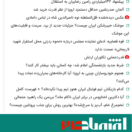
پیشنهاد ۱۳۲میلیاردی رامین رضاییان به استقلال
آلمان صدرنشین حداقل دستمزد اروپا از نظر قدرت خرید شد
عکس دیده‌نشده ظل‌السلطنه نوه ناصرالدین شاه در لباس دامادی
موشک خیبرشکن ایران چیست؟ جزئیات جدید از برد، سرعت و قابلیت‌های
این موشک
قوه قضاییه: ادعای نماینده مجلس درباره «نحوه ردزنی محل استقرار شهید
لاریجانی» صحت ندارد
قدرت‌نمایی تکاوران ارتش
شرط جدید بازنشستگی اعلام شد؛ چه کسانی باید بیشتر کار کنند؟
هجوم خودروسازان چینی به اروپا؛ آیا کارخانه‌های بحران‌زده نجات پیدا
می‌کنند؟
کدام بازیکنان تیم فوتبال ایران هنوز تیم پیدا نکرده‌اند؟ + فهرست کامل
آیا دکترین اختاپوس در برابر ایران ناکام ماند؟ بررسی یک راهبرد جنجالی
تخم‌مرغ خام، آب‌پز یا سرخ‌شده؟ بهترین روش برای جذب پروتئین چیست؟
پشت پرده خودکفایی دارویی؛ چرا واردات همچنان حرف اول را می‌زند؟
حمله خلبانان ایرانی به پایگاه آمریکا بدون GPS
شرایط تغییر نام خانوادگی و شناسنامه اعلام شد+ مراحل، مدارک لازم و قوانین