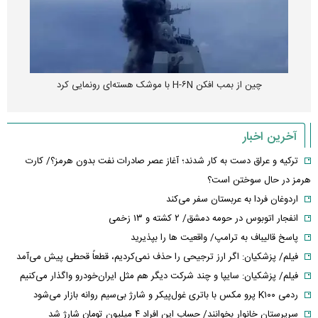
چین از بمب افکن H-۶N با موشک هسته‌ای رونمایی کرد
آخرین اخبار
ترکیه و عراق دست به کار شدند؛ آغاز عصر صادرات نفت بدون هرمز؟/ کارت
هرمز در حال سوختن است؟
اردوغان فردا به عربستان سفر می‌کند
انفجار اتوبوس در حومه دمشق/ ۲ کشته و ۱۳ زخمی
پاسخ قالیباف به ترامپ/ واقعیت ها را بپذیرید
فیلم/ پزشکیان: اگر ارز ترجیحی را حذف نمی‌کردیم، قطعاً قحطی پیش می‌آمد
فیلم/ پزشکیان: سایپا و چند شرکت دیگر هم مثل ایران‌خودرو واگذار می‌کنیم
ردمی K۱۰۰ پرو مکس با باتری غول‌پیکر و شارژ بی‌سیم روانه بازار می‌شود
سرپرستان خانوار بخوانند/ حساب این افراد ۴ میلیون تومان شارژ شد