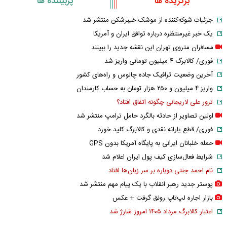
برگزیده ها
پربیننده ها
جزئیات شوکه‌کننده از موشک خیبرشکن منتشر شد
یک خبر غیرمنتظره درباره توافق ایران و آمریکا
مسافران متروی تهران این نقشه جدید را ببینند
فوری/ کالابرگ ۴ میلیون تومانی واریز شد
آخرین وضعیت ترافیک جاده چالوس و راه‌های کشور
واریز ۴ میلیون و ۲۵۰ هزار تومان به حساب کارمندان
ترور علی لاریجانی چگونه اتفاق افتاد؟
اولین تصاویر از حادثه بالگرد حامل ترامپ منتشر شد
فوری/ قطع یارانه نقدی و کالابرگ کلید خورد
حمله خلبانان ایرانی به پایگاه آمریکا بدون GPS
شرایط فعال‌سازی کیف پول ایران اعلام شد
نام احمد جنتی دوباره بر سر زبان‌ها افتاد
پوستر جدید رهبر انقلاب با یک پیام مهم منتشر شد
بازار اجاره لپ‌تاپ رونق گرفت + عکس
اعتبار کالابرگ مرداد ۱۴۰۵ امروز شارژ شد