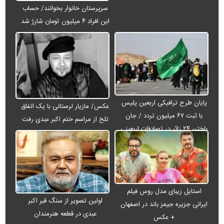
سرپرستان خانوار بخوانند/ حساب
این افراد ۴ میلیون تومان شارژ شد
پایان طرح ترافیکی اربعین پلیس
عکس/ مازیار لرستانی با یک اتفاق
با ثبت ۶۷ میلیون تردد / جان
تلخ از مراسم ختم اکبر عبدی رفت
باختن ۲۴ زائر در تصادفات اربعینی
استایل زیبای مدل روس فیلم
اولین تصویر از سنگ قبر اکبر
ایرانی جزیره جیمز باند در اصفهان
عبدی در قطعه هنرمندان
+ عکس