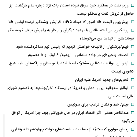
وزیر نفت در عملکرد خود موفق نبوده است/ پاک نژاد درباره عدم بازگشت ارز
حاصل از فروش نفت پاسخگو نیست
پیش‌بینی قیمت طلا امروز ۱۷ مرداد ۱۴۰۵/ افزایش چشمگیر قیمت اونس طلا
پزشکیان: می‌گفتند فلانی با تهدید دیگران را وادار به پذیرش توافق کرده، مگر
فرماندهان از تهدید من می‌ترسند؟
فیلم/پزشکیان:از قالیباف خواهش کردیم که رئیس تیم مذاکره‌کننده شود
تصادف زنجیره‌ای در جاده سلماس - ارومیه/ ۶ فوتی و ۵ مصدوم
اردوغان: توافقنامه دفاعی مشترک امضا شده با عربستان و پاکستان علیه هیچ
کشوری نیست
تحریم‌های جدید آمریکا علیه ایران
توافق سه‌جانبه ایران، عمان و آمریکا در ایستگاه آخر/چشم‌ها به تصمیم شورای
عالی امنیت ملی
فیلم/ خط و نشان ترامپ برای سوئیس
عبدالناصر همتی: اگر اقتصاد ایران در حال فروپاشی بود، چرا آمریکا از توافق
می‌گوید
پیمان مولوی کیست؟/ از حمله به سیاست‌های دولت چهاردهم تا طرفداری