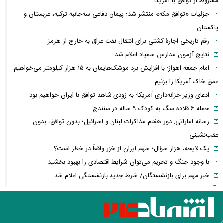
مشروط از توافق با آمریکا
جزئیات «توافق مکه» منتشر شد؛ پیمان دفاعی سه‌جانبه ترکیه، عربستان و
پاکستان
رقم تاریخی اجارۀ کشتی برای انتقال نفت عراق به خارج از هرمز
نتایج آزمون مدارس سمپاد اعلام شد
امام‌ جمعه اهواز: با افزایش برد موشک‌هایمان به ۱۵ هزار کیلومتر می‌خواهیم
عمق خاک آمریکا را بزنیم
ادعای وزیر خزانه‌داری آمریکا: به زودی شاهد توافق با ایران خواهیم بود
حمله ۶ قلاده سگ به کودک ۹ ساله در سنندج
رسانه اماراتی: دور هفتم مذاکرات لبنان و اسرائیل؛ بدون توافق، بدون
عقب‌نشینی
یک لایحه، هزار سؤال؛ سهم ایران از خزر واقعاً در خطر است؟
با وجود جنگ و تحریم می‌توان شرایط اقتصادی را بهبود بخشید
خبر مهم برای بازنشستگان/ شرط جدید بازنشستگی اعلام شد
قیمت انواع لپ تاپ ام اس آی MSI + جدول
فیلم/ ترامپ: در نظرسنجی‌های اقتصادی باید بیش از ۱۰۰ درصد رأی داشته
باشم