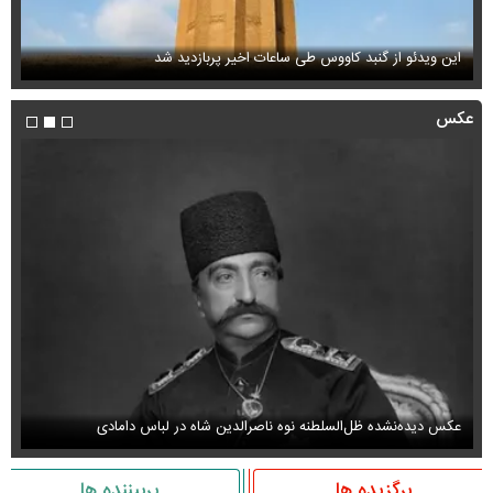
این ویدئو از گنبد کاووس طی ساعات اخیر پربازدید شد
فی
عکس
عکس دیده‌نشده ظل‌السلطنه نوه ناصرالدین شاه در لباس دامادی
سا
برگزیده ها
پربیننده ها