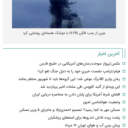
چین از بمب افکن H-۶N با موشک هسته‌ای رونمایی کرد
آخرین اخبار
عکس/پرواز سوخت‌رسان‌های آمریکایی در خلیج فارس
فیلم/ترامپ نشست خبری خود را به دلیل جنگ لغو کرد!
زمان واریز کالابرگ عوض شد؛ این گروه‌ها باید تا شهریور منتظر بمانند
این ویدئو از گنبد کاووس طی ساعات اخیر پربازدید شد
افشای شرط آمریکا برای پایان دادن به محاصره دریایی ایران
وضعیت هواشناسی امروز
مسکن مهر به کجا رسید؟ تصمیم احمدی‌نژاد و ماجرای ۵ وزیر مسکن
پشت پرده تلاش تندروها برای استعفای پزشکیان
پیش بینی آب و هوای تهران ۱۷ مرداد