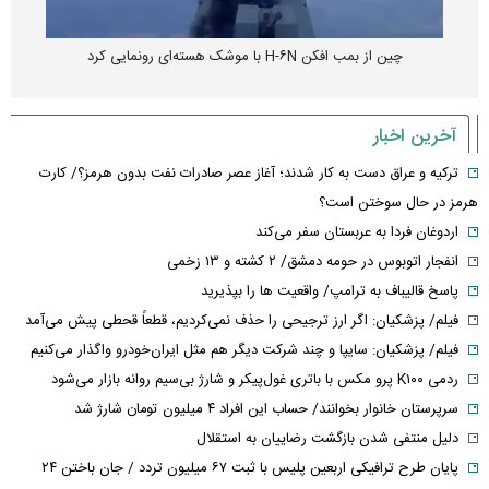
چین از بمب افکن H-۶N با موشک هسته‌ای رونمایی کرد
آخرین اخبار
ترکیه و عراق دست به کار شدند؛ آغاز عصر صادرات نفت بدون هرمز؟/ کارت
هرمز در حال سوختن است؟
اردوغان فردا به عربستان سفر می‌کند
انفجار اتوبوس در حومه دمشق/ ۲ کشته و ۱۳ زخمی
پاسخ قالیباف به ترامپ/ واقعیت ها را بپذیرید
فیلم/ پزشکیان: اگر ارز ترجیحی را حذف نمی‌کردیم، قطعاً قحطی پیش می‌آمد
فیلم/ پزشکیان: سایپا و چند شرکت دیگر هم مثل ایران‌خودرو واگذار می‌کنیم
ردمی K۱۰۰ پرو مکس با باتری غول‌پیکر و شارژ بی‌سیم روانه بازار می‌شود
سرپرستان خانوار بخوانند/ حساب این افراد ۴ میلیون تومان شارژ شد
دلیل منتفی شدن بازگشت رضاییان به استقلال
پایان طرح ترافیکی اربعین پلیس با ثبت ۶۷ میلیون تردد / جان باختن ۲۴