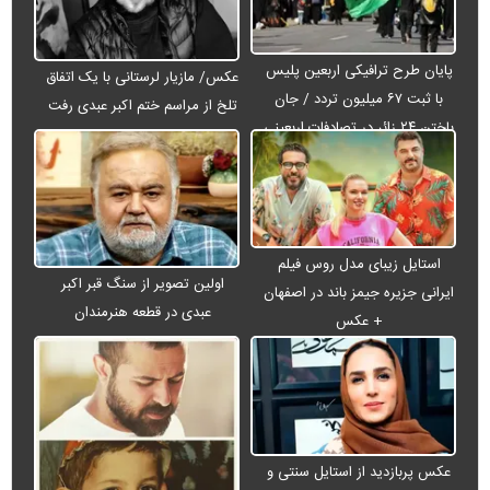
پایان طرح ترافیکی اربعین پلیس
عکس/ مازیار لرستانی با یک اتفاق
با ثبت ۶۷ میلیون تردد / جان
تلخ از مراسم ختم اکبر عبدی رفت
باختن ۲۴ زائر در تصادفات اربعینی
استایل زیبای مدل روس فیلم
اولین تصویر از سنگ قبر اکبر
ایرانی جزیره جیمز باند در اصفهان
عبدی در قطعه هنرمندان
+ عکس
عکس پربازدید از استایل سنتی و