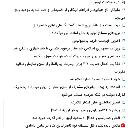
زائر در تصادفات اربعینی
ملوانان ناو هواپیمابر آبراهام لینکلن از افسردگی و افت شدید روحیه رنج
می‌برند
درخواست حزب‌الله برای توقف گفت‌وگوهای لبنان با اسرائیل
نیروهای مسلح عراق به حال آماده‌باش درآمدند
آخرین فهرست خرید پرسپولیس
روزنامه جمهوری اسلامی خواستار برخورد قضایی با باقر خرازی و نیلی شد
ضرغامی: تغییر ریل عین بصیرت است، فرصت سوزی نکنیم
تکذیب اعمال ضریب ۲.۷ برای اینترنت بین‌الملل از سوی سازمان تنظیم
مقررات
شرایط جدید تمدید اجاره اعلام شد
الحدث: به زودی بیانیه‌ای مشترک از سوی عمان و ایران درباره «ایجاد یک
گذرگاه موقت در تنگه هرمز» منتشر می‌شود
تغییر زمانبندی‌ شارژ اعتبار کالابرگ
پیشنهاد ۱۳۲میلیاردی رامین رضاییان به استقلال
آلمان صدرنشین حداقل دستمزد اروپا از نظر قدرت خرید شد
عکس دیده‌نشده ظل‌السلطنه نوه ناصرالدین شاه در لباس دامادی