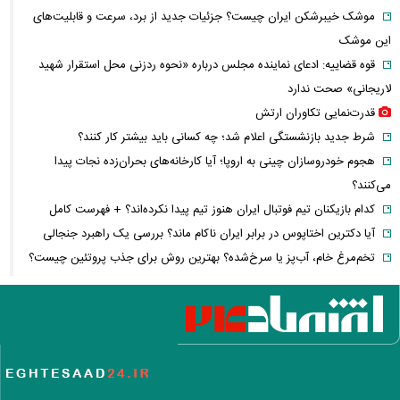
موشک خیبرشکن ایران چیست؟ جزئیات جدید از برد، سرعت و قابلیت‌های
این موشک
قوه قضاییه: ادعای نماینده مجلس درباره «نحوه ردزنی محل استقرار شهید
لاریجانی» صحت ندارد
قدرت‌نمایی تکاوران ارتش
شرط جدید بازنشستگی اعلام شد؛ چه کسانی باید بیشتر کار کنند؟
هجوم خودروسازان چینی به اروپا؛ آیا کارخانه‌های بحران‌زده نجات پیدا
می‌کنند؟
کدام بازیکنان تیم فوتبال ایران هنوز تیم پیدا نکرده‌اند؟ + فهرست کامل
آیا دکترین اختاپوس در برابر ایران ناکام ماند؟ بررسی یک راهبرد جنجالی
تخم‌مرغ خام، آب‌پز یا سرخ‌شده؟ بهترین روش برای جذب پروتئین چیست؟
پشت پرده خودکفایی دارویی؛ چرا واردات همچنان حرف اول را می‌زند؟
حمله خلبانان ایرانی به پایگاه آمریکا بدون GPS
شرایط تغییر نام خانوادگی و شناسنامه اعلام شد+ مراحل، مدارک لازم و قوانین
جدید ثبت احوال
یک خبر غیرمنتظره درباره توافق ایران و آمریکا