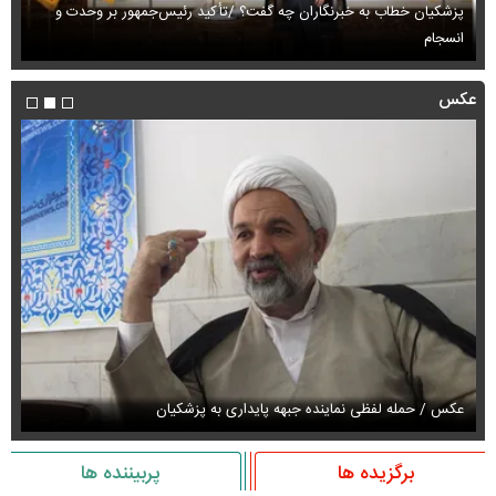
پزشکیان خطاب به خبرنگاران چه گفت؟ /تأکید رئیس‌جمهور بر وحدت و
انسجام
ای
عکس
عکس / حمله لفظی نماینده جبهه پایداری به پزشکیان
عک
برگزیده ها
پربیننده ها