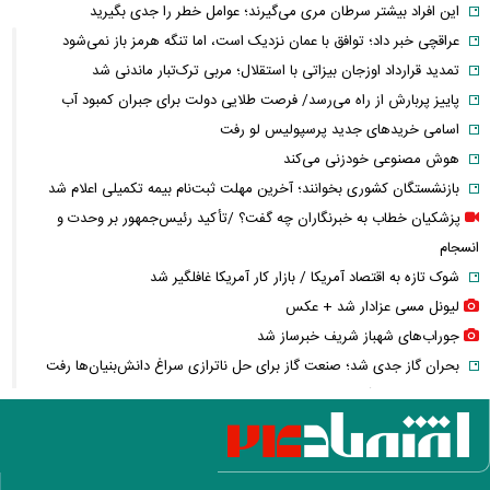
این افراد بیشتر سرطان مری می‌گیرند؛ عوامل خطر را جدی بگیرید
عراقچی خبر داد؛ توافق با عمان نزدیک است، اما تنگه هرمز باز نمی‌شود
تمدید قرارداد اوزجان بیزاتی با استقلال؛ مربی ترک‌تبار ماندنی شد
پاییز پربارش از راه می‌رسد/ فرصت طلایی دولت برای جبران کمبود آب
اسامی خریدهای جدید پرسپولیس لو رفت
هوش مصنوعی خودزنی می‌کند
بازنشستگان کشوری بخوانند؛ آخرین مهلت ثبت‌نام بیمه تکمیلی اعلام شد
پزشکیان خطاب به خبرنگاران چه گفت؟ /تأکید رئیس‌جمهور بر وحدت و
انسجام
شوک تازه به اقتصاد آمریکا / بازار کار آمریکا غافلگیر شد
لیونل مسی عزادار شد + عکس
جوراب‌های شهباز شریف خبرساز شد
بحران گاز جدی شد؛ صنعت گاز برای حل ناترازی سراغ دانش‌بنیان‌ها رفت
کلثوم اکبری در آستانه قصاص؛ ۱۰ حکم قصاص صادر شد، تصمیم نهایی با
دیوان عالی
کوبا در تاریکی فرو رفت؛ برق کل کشور قطع شد
رقیب آینده F-۳۵ از راه می‌رسد؛ جنگنده نسل ششمی چه مشخصاتی دارد؟