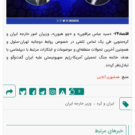
اقتصاد۲۴-
«سید عباس عراقچی» و «چو هیون»، وزیران امور خارجه ایران و
کره‌جنوبی طی یک تماس تلفنی در خصوص روابط دوجانبه تهران-سئول و
همچنین آخرین تحولات منطقه‌ای و موضوعات و ابتکارات مرتبط با دیپلماسی با
هدف خاتمه جنگ تحمیلی آمریکا-رژیم صهیونیستی علیه ایران گفت‌و‌گو و
تبادل‌نظر کردند.
منبع:
همشهری آنلاین
0
گزارش
،
ایران و کره
وزیر خارجه ایران
خطا
خبرهای مرتبط