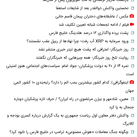
نخستین واکنش ذوالقدر بعد از شایعات استعفا
عکس / عاشقانه‌های دختران پیمان قاسم خانی
فیلم / ادامه تجمعات شبانه تعیین تکلیف شد
پشت پرده واگذاری ۱۲ درصد هلدینگ خلیج فارس
ورود سرمایه به XRP آب رفت؛ چرا نهادها از ریپل عقب نشستند؟
روز خبرنگار؛ اعترافی که پشت هیچ تیتر خبری منتشر نشد
روایت تلخ روز خبرنگار؛ همه چیزهایی که خبرنگاران نگفتند
نمره ۱۴ از ۲۰ به دولت پزشکیان؛ جواد امام: سیاست‌های اجتماعی هنوز امنیتی
است
اینفوگرافی/ کدام کشور بیشترین بمب اتم را دارد؟ رتبه‌بندی ۱۰ کشور اتمی
جهان
معین، شادمهر و بیژن مرتضوی در راه ایران؟ / حرف تازه پزشکیان دوباره
جنجال به پا کرد
واکنش دفتر معاون اول ریاست جمهوری به یک گزارش درباره کسری بودجه و
کالابرگ
چگونه جنگ معاملات «هوش مصنوعی» ترامپ در خلیج فارس را نابود کرد؟