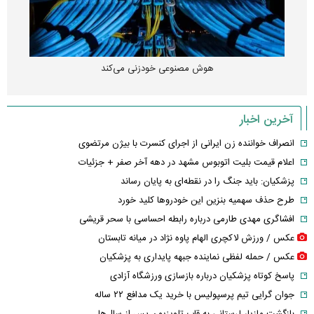
هوش مصنوعی خودزنی می‌کند
آخرین اخبار
انصراف خواننده زن ایرانی از اجرای کنسرت با بیژن مرتضوی
اعلام قیمت بلیت اتوبوس مشهد در دهه آخر صفر + جزئیات
پزشکیان: باید جنگ را در نقطه‌ای به پایان رساند
طرح حذف سهمیه بنزین این خودرو‌ها کلید خورد
افشاگری مهدی طارمی درباره رابطه احساسی با سحر قریشی
عکس / ورزش لاکچری الهام پاوه نژاد در میانه تابستان
عکس / حمله لفظی نماینده جبهه پایداری به پزشکیان
پاسخ کوتاه پزشکیان درباره بازسازی ورزشگاه آزادی
جوان گرایی تیم پرسپولیس با خرید یک مدافع ۲۲ ساله
بازگشت مازیار لرستانی به قاب تلویزیون پس از سال‌ها