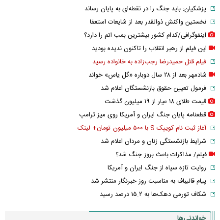
پزشکیان: باید جنگ را در نقطه‌ای به پایان رساند
نخستین واکنش ذوالقدر بعد از شایعات استعفا
اینفوگرافی/کدام کشور بیشترین بمب اتم را دارد؟
این فیلم از رهبر انقلاب را تاکنون ندیده بودید
فیلم قتل حمیدرضا رجب‌زاده به خانواده رسید
شادمهر بعد از ۲۸ سال دوباره «گل یاس» خواند
فرمول تعیین حقوق بازنشستگان اعلام شد
قیمت طلای ۱۸ عیار از ۱۹ میلیون گذشت
قطعنامه پایان جنگ ایران و آمریکا روی میز ترامپ
آغاز ثبت نام کوییک S با ۵۰۰ میلیون تومان+ لینک
شرایط بازنشستگی زنان و مردان اعلام شد
فیلم/ مذاکرات باعث بروز جنگ شد؟
روایت تازه سپاه از جنگ ایران و آمریکا
پیام قالیباف به مناسبت روز خبرنگار منتشر شد
شکاف تورمی دهک‌ها به ۱۵.۲ درصد رسید
خواندنی‌ها