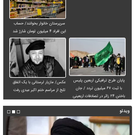
سرپرستان خانوار بخوانند/ حساب
این افراد ۴ میلیون تومان شارژ شد
پایان طرح ترافیکی اربعین پلیس
عکس/ مازیار لرستانی با یک اتفاق
با ثبت ۶۷ میلیون تردد / جان
تلخ از مراسم ختم اکبر عبدی رفت
باختن ۲۴ زائر در تصادفات اربعینی
ویدئو