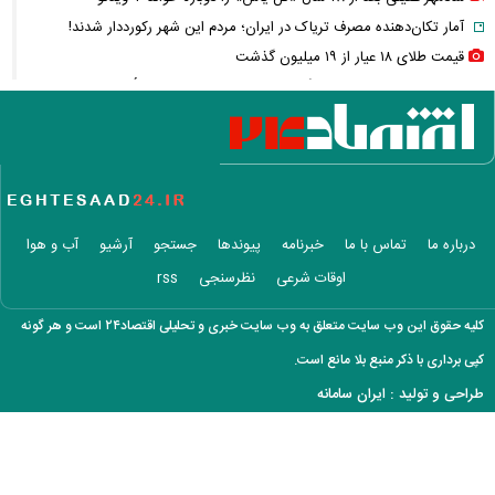
آمار تکان‌دهنده مصرف تریاک در ایران؛ مردم این شهر رکورددار شدند!
قیمت طلای ۱۸ عیار از ۱۹ میلیون گذشت
مابه‌التفاوت حقوق بازنشستگان چه زمانی واریز می‌شود؟ تأمین اجتماعی
تکلیف را روشن کرد
آخرین خبر از ترمیم دستمزد کارگران؛ مذاکرات افزایش حقوق چه زمانی آغاز
می‌شود؟
واردات خودرو گران‌تر شد/ جهش گواهی اسقاط و محدودیت جدید در مناطق
آزاد
درباره ما
تماس با ما
خبرنامه
پیوندها
جستجو
آرشیو
آب و هوا
پرونده ساعدی‌نیا به دیوان عالی ارسال شد؛ آخرین وضعیت پرونده مصادره
اوقات شرعی
نظرسنجی
rss
اموال
حقوق بازنشستگان چگونه محاسبه می‌شود؟ | شرط مهم تعیین مستمری اعلام
کلیه حقوق این وب سایت متعلق به وب سایت خبری و تحلیلی اقتصاد۲۴ است و هر گونه
شد
کپی برداری با ذکر منبع بلا مانع است.
خبر مهم از ترامپ؛ نیروی زمینی آمریکا به ایران اعزام می‌شود یا نه؟
طراحی و تولید :
ایران سامانه
جاسوس پرسپولیس لو رفت؟ / خط و نشان تند تارتار برای افشای اخبار
رختکن
آمریکا برای پایان جنگ با ایران قطعنامه داد؛ تصمیم با ترامپ است + عکس