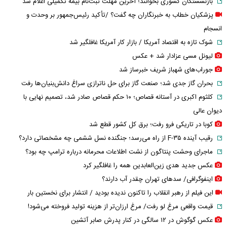
بازنشستگان کشوری بخوانند؛ آخرین مهلت ثبت‌نام بیمه تکمیلی اعلام شد
پزشکیان خطاب به خبرنگاران چه گفت؟ /تأکید رئیس‌جمهور بر وحدت و
انسجام
شوک تازه به اقتصاد آمریکا / بازار کار آمریکا غافلگیر شد
لیونل مسی عزادار شد + عکس
جوراب‌های شهباز شریف خبرساز شد
بحران گاز جدی شد؛ صنعت گاز برای حل ناترازی سراغ دانش‌بنیان‌ها رفت
کلثوم اکبری در آستانه قصاص؛ ۱۰ حکم قصاص صادر شد، تصمیم نهایی با
دیوان عالی
کوبا در تاریکی فرو رفت؛ برق کل کشور قطع شد
رقیب آینده F-۳۵ از راه می‌رسد؛ جنگنده نسل ششمی چه مشخصاتی دارد؟
ماجرای وحشت پنتاگون از نشت اطلاعات محرمانه درباره ترامپ چه بود؟
عکس جدید هدی زین‌العابدین همه را غافلگیر کرد
اینفوگرافی/ سدهای تهران چقدر آب دارند؟
این فیلم از رهبر انقلاب را تاکنون ندیده بودید / انتشار برای نخستین بار
قیمت واقعی مرغ لو رفت/ مرغ ارزان‌تر از هزینه تولید فروخته می‌شود!
عکس گوگوش در ۱۲ سالگی در کنار پدرش صابر آتشین