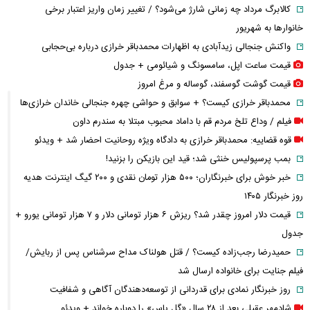
کالابرگ مرداد چه زمانی شارژ می‌شود؟ / تغییر زمان واریز اعتبار برخی
خانوارها به شهریور
واکنش جنجالی زیدآبادی به اظهارات محمدباقر خرازی درباره بی‌حجابی
قیمت ساعت اپل، سامسونگ و شیائومی + جدول
قیمت گوشت گوسفند، گوساله و مرغ امروز
محمدباقر خرازی کیست؟ + سوابق و حواشی چهره جنجالی خاندان خرازی‌ها
فیلم / وداع تلخ مردم قم با داماد محبوب مبتلا به سندرم داون
قوه قضاییه: محمدباقر خرازی به دادگاه ویژه روحانیت احضار شد + ویدئو
بمب پرسپولیس خنثی شد؛ قید این بازیکن را بزنید!
خبر خوش برای خبرنگاران؛ ۵۰۰ هزار تومان نقدی و ۲۰۰ گیگ اینترنت هدیه
روز خبرنگار ۱۴۰۵
قیمت دلار امروز چقدر شد؟ ریزش ۶ هزار تومانی دلار و ۷ هزار تومانی یورو +
جدول
حمیدرضا رجب‌زاده کیست؟ / قتل هولناک مداح سرشناس پس از ربایش/
فیلم جنایت برای خانواده ارسال شد
روز خبرنگار نمادی برای قدردانی از توسعه‌دهندگان آگاهی و شفافیت
شادمهر عقیلی بعد از ۲۸ سال «گل یاس» را دوباره خواند + ویدئو