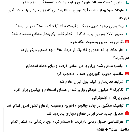
زمان پرداخت معوقات فروردین و اردیبهشت بازنشستگان اعلام شد؟
واردات خودرو از منطقه آزاد تهران؛ مناظره داغی که بازار خودرو را تحت تأثیر
قرار داد
پیش‌بینی جدید دویچه‌ بانک از قیمت طلا؛ آیا طلا به ۴۷۰۰ دلار می‌رسد؟
حقوق ۲۷۷۱ یورویی برای کارگران؛ کدام کشور رکورددار حداقل دستمزد شد؟
نگاهی به آخرین وضعیت تنگه هرمز
آغاز حذف یارانه نقدی و کالابرگ از مرداد ۱۴۰۵؛ چه کسانی دیگر یارانه
نمی‌گیرند؟
ترامپ مدعی شد: ایران با من تماس گرفت و برای حمله آماده‌ایم
سانسور عجیب تلویزیون همه را متعجب کرد
شرایط فعال‌سازی کیف پول ایران اعلام شد
کالابرگ ۴ میلیون تومانی واریز شد؛ راهنمای استعلام و پیگیری برای افراد
بدون یارانه + اینفوگرافی
ترافیک سنگین در جاده چالوس؛ آخرین وضعیت راه‌های کشور امروز اعلام شد
استایل جدید صابر ابر در فضای مجازی پربازدید شد
هواشناسی جدول زمانی بارش‌ها را منتشر کرد/ اوج بارندگی در انتظار کدام
مناطق است؟ + نقشه