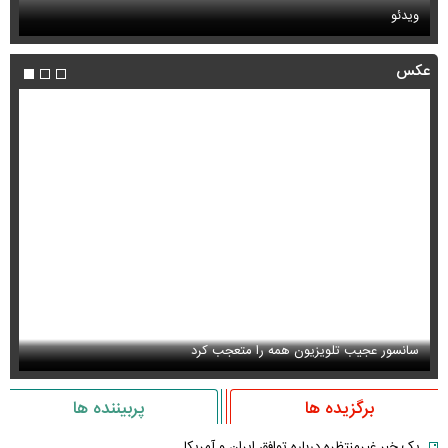
ویدئو
بب
عکس
سانسور عجیب تلویزیون همه را متعجب کرد
اس
برگزیده ها
پربیننده ها
یک خبر غیرمنتظره درباره توافق ایران و آمریکا