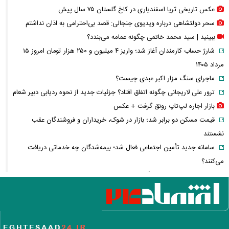
عکس تاریخی ثریا اسفندیاری در کاخ گلستان ۷۵ سال پیش
سحر دولتشاهی درباره ویدیوی جنجالی: قصد بی‌احترامی به اذان نداشتم
ببینید | سید محمد خاتمی چگونه عمامه می‌بندد؟
شارژ حساب کارمندان آغاز شد؛ واریز ۴ میلیون و ۲۵۰ هزار تومان امروز ۱۵
مرداد ۱۴۰۵
ماجرای سنگ مزار اکبر عبدی چیست؟
ترور علی لاریجانی چگونه اتفاق افتاد؟ جزئیات جدید از نحوه ردیابی دبیر شعام
بازار اجاره لپ‌تاپ رونق گرفت + عکس
قیمت مسکن دو برابر شد؛ بازار در شوک، خریداران و فروشندگان عقب
نشستند
سامانه جدید تأمین اجتماعی فعال شد؛ بیمه‌شدگان چه خدماتی دریافت
می‌کنند؟
اولین تصاویر از حادثه بالگرد حامل ترامپ منتشر شد
احمد جنتی کیست؟ + زندگی، سوابق سیاسی و نقش دبیر ۱۰۰ ساله شورای
نگهبان
پوستر معنادار کانال رهبر انقلاب؛ پیام ویژه درباره «وحدت» چه بود؟