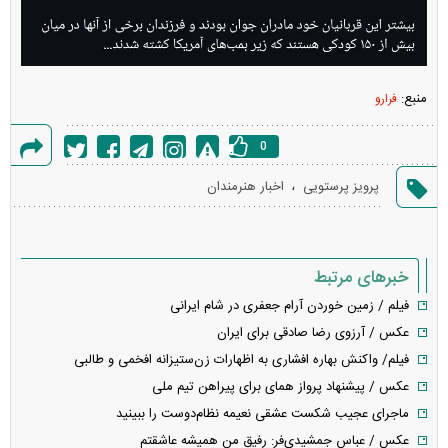
منبع:
فرارو
0
گزارش
،
پرویز پرستویی
اخبار هنرمندان
خطا
خبرهای مرتبط
فیلم / زمین خوردن آرام جعفری در شام ایرانی
عکس / آرزوی رضا صادقی برای ایران
فیلم/ واکنش بهاره افشاری به اظهارات زن‌ستیزانه افخمی و طالبی
عکس / پیشنهاد پرواز همای برای پیراهن تیم ملی
ماجرای عجیب شکست عشقی نعیمه نظام‌دوست را ببینید
عکس / عباس جمشیدی‌فر: رفیق من همیشه عاشقتم