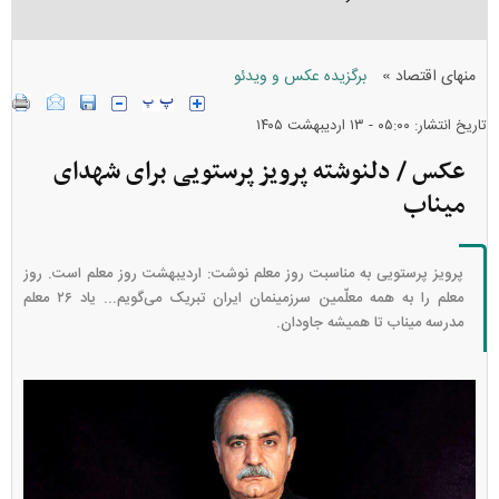
»
منهای اقتصاد
برگزیده عکس و ویدئو
تاریخ انتشار: ۰۵:۰۰ - ۱۳ ارديبهشت ۱۴۰۵
عکس / دلنوشته پرویز پرستویی برای شهدای
میناب
پرویز پرستویی به مناسبت روز معلم نوشت: اردیبهشت روز معلم است. روز
معلم را به همه معلّمین سرزمینمان ایران تبریک می‌گویم... یاد ۲۶ معلم
مدرسه میناب تا همیشه جاودان.