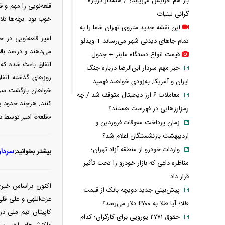
باز هم افزایش می‌یابد؟ / هشدار درباره
قلعه‌نویی را مهم و 
گرانی لبنیات
خوب بود. بچه‌ها تلاش
این نقشه جدید متروی تهران شما را به
امیر قلعه‌نویی در 
تمام جاهای دیدنی شهر می‌رساند + ویدئو
می‌دهند و درصد بال
قیمت انواع دستگاه ماینر + جدول
اتفاق باعث شده که 
خبر مهم سردار ابن‌الرضا درباره جنگ
روز‌های گذشته اتفا
ایران و آمریکا: به‌زودی خواهند فهمید
خواهان بازگشت سردا
معاملات ۶ ارز دیجیتال متوقف شد / چه
کنند. هرچند حدود ی
رمزارزهایی در فهرست هستند؟
«قلعه» امیر توسط د
زمان پرداخت معوقات فروردین و
اردیبهشت بازنشستگان اعلام شد؟
واردات خودرو از منطقه آزاد تهران؛
سردار
بیشتر بخوانید:
مناظره داغی که بازار خودرو را تحت تأثیر
قرار داد
اکنون براساس خبری
پیش‌بینی جدید دویچه‌ بانک از قیمت
عزت‌اللهی و علی قل
طلا؛ آیا طلا به ۴۷۰۰ دلار می‌رسد؟
کاپیتان تیم ملی در
حقوق ۲۷۷۱ یورویی برای کارگران؛ کدام