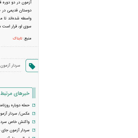
آزمون در دو دوره ق
هواشناسی جدول زمانی بارش‌ها را
دوستان قدیمی در ص
منتشر کرد/ اوج بارندگی در انتظار کدام
واسطه شده‌اند تا م
مناطق است؟ + نقشه
سوی او، قرار است م
عکس تاریخی ثریا اسفندیاری در کاخ
منبع:
تابناک
گلستان ۷۵ سال پیش
سحر دولتشاهی درباره ویدیوی جنجالی:
قصد بی‌احترامی به اذان نداشتم
ببینید | سید محمد خاتمی چگونه عمامه
سردار آزمون
می‌بندد؟
شارژ حساب کارمندان آغاز شد؛ واریز ۴
میلیون و ۲۵۰ هزار تومان امروز ۱۵ مرداد
خبرهای مرتبط
۱۴۰۵
حمله دوباره روزنام
ماجرای سنگ مزار اکبر عبدی چیست؟
عکس/ سردار آزمون 
ترور علی لاریجانی چگونه اتفاق افتاد؟
واکنش خاص سردار 
جزئیات جدید از نحوه ردیابی دبیر شعام
سردار آزمون جای خ
بازار اجاره لپ‌تاپ رونق گرفت + عکس