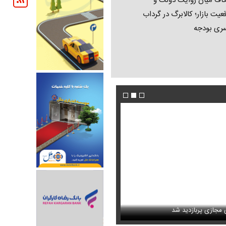
اف میان روایت دولت و
عیت بازار؛ کالابرگ در گرداب
ری بودجه
امه می‌بندد؟
ی مجازی پربازدید شد
حمله خلبانان ایرانی به پایگاه آمریکا بدون GPS
عکس تاریخی ثریا اسفندیاری در کاخ گلستان ۷۵ سال پی