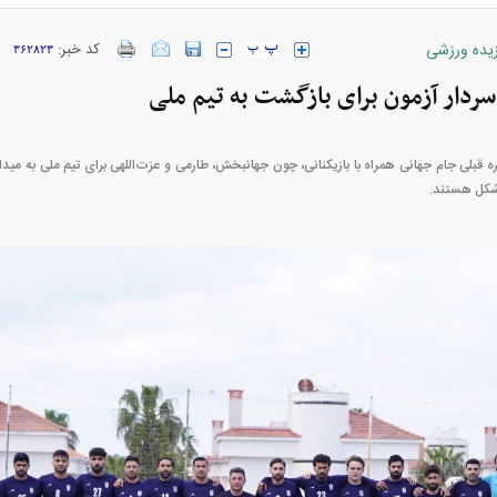
زیده ورزشی
کد خبر:
۳۶۲۸۲۳
ارز‌ها + جدول
قیمت خودرو‌های ایران خودرو + جدول
قیمت خودرو‌های ای
دار آزمون برای بازگشت به تیم ملی
ه قبلی جام جهانی همراه با بازیکنانی، چون جهانبخش، طارمی و عزت‌اللهی برای تیم ملی به میدا
شکل هستند.
بازار مسکن؛ فنر
کارنامه مردود محسن پاک‌ نژاد؛ از افت شدید
 شده
درآمد ارزی تا بازی با عزل و نصب‌ها
۰۵