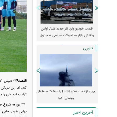
ران؛ مناظره
قیمت خودرو وارد فاز جدید شد/ اولین
آغاز فروش نقدی با تحویل
یر قرار داد
واکنش بازار به تحولات سیاسی + جدول
+ جزئیات
فناوری
اقتصاد۲۴-
کند، اما این بازیک
رونمایی از پوکو M ۸ پاور با باتری ۸۰۰۰
چین از بمب افکن H-۶N با موشک هسته‌ای
پهپاد رهگیر یا موشک پدا
ترکیب تیم ملی را پ
رونمایی کرد
کدامیک بیشتر
آخرین اخبار