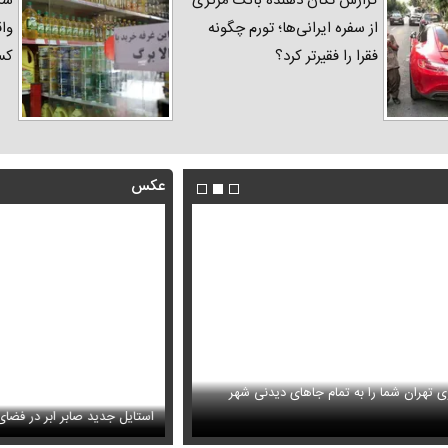
گزارش تکان‌ دهنده بانک مرکزی
شک
از سفره ایرانی‌ها؛ تورم چگونه
واق
فقرا را فقیرتر کرد؟
کس
عکس
 تهران شما را به تمام جاهای دیدنی شهر
ویزیون همه را متعجب کرد
ببینید | سید محمد خاتمی چگونه عم
استایل جدید صابر ابر در فضا