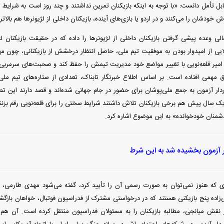
قابل تأمل دانست: «با توجه به اینکه بازیکنان تمرین نداشتند و چند روز است به شرایط تم
 خودشان را می‌کنند و در اردو یا بازی‌های آینده، بازیکنان داخلی از لژیونر‌ها هم بالاتر
حالی وعده پیشی گرفتن بازیکنان داخلی از لژیونر‌ها را داده که در حقیقت بازیکنان 
ایی از امیدوار بودن به موفقیت تیم ملی، حاصل انتظار درخشش از بازیکنانی، چون م
امیر قلعه‌نویی با تغییر مواضع خود مدیریت تیمش را حفظ کند و صحبت‌های سرمربی
ق مهمی افتاده است. بر اساس اطلاع خبرنگار تابناک، تعدادی از ستاره‌های تیم مل
ر آزمون به جمع ملی‌پوشان برای حضور در جام جهانی شده‌اند و قصد دارند این تص
ک سال پیش هم برخی بازیکنان تلاش داشتند شرایط سختی را برای قلعه‌نویی رقم بزنند 
شمنان خودخوانده» به این موضوع اشاره کرد.
 آزمون بخشیده شد به این شرط
 که هنوز نمی‌توان به صورت رسمی آن را تأیید کرد، گفته می‌شود مهدی طارمی، 
ی‌زاده پنج بازیکنی هستند که در درخواستی مشترک از فدراسیون فوتبال، خواهان بازگش
 نقش میانجی، مطالبه بازیکنان را به مسئولان فدراسیون منتقل کرده است. آن هم د