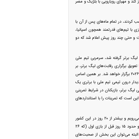
ز کند و مهیای رویارویی با بلژیک و مصر
که پیش از پایان رقابت‌های انتخابی در قاره آسیا، جواز حضور در جام جهانی ۲۰۲۶ را کسب کردند، در تمام ماه‌های پس از آن با
ی با تیم‌های قدرتمند همچون اسپانیا،
ت و حتی چند روز پیش اعلام شد که دو
لیگ برتر گرفته شد، سرمربی تیم ملی
عویق برگزاری رقابت‌های لیگ برتر، بر
اساس برنامه‌ریزی کادر فنی، تمرینات تیم ملی در راه آماده‌سازی این تیم برای حضور پرقدرت در جام جهانی ۲۰۲۶ برگزار خواهد شد. بر همین اساس
ه گذشته هم دیدار درون تیمی تیم ملی با برتری یک
ی لیگ برتر، بازیکنان در شرایط تمرینی
ین است که تمرینات را با استاندارد‌های
سرمربی تیم ملی در مورد برنامه ایران تا جام جهانی ۲۰۲۶ هم توضیح داد: «روز ۲۲ اردیبهشت به ترکیه می‌رویم و بیشتر از ۲۰ روز در این کشور
می‌مانیم. اگر تیمی را برای دیدار دوستانه در آمریکا پیدا کنیم، سه یا چهار روز کمتر در ترکیه خواهیم بود و حدود ۱۵ روز قبل از بازی اول (که ۲۶
ن کشور خواهیم شد.» البته می‌توان این بخش از صحبت‌های