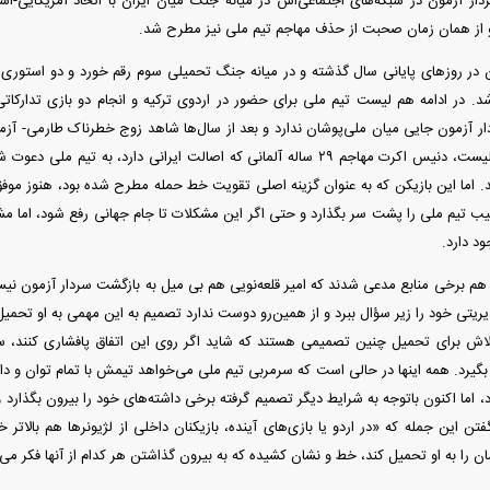
ار آزمون در شبکه‌های اجتماعی‌اش در میانه جنگ میان ایران با اتحاد آمریکایی-اسرا
و از همان زمان صحبت از حذف مهاجم تیم ملی نیز مطرح شد.
 در روز‌های پایانی سال گذشته و در میانه جنگ تحمیلی سوم رقم خورد و دو استوری
. در ادامه هم لیست تیم ملی برای حضور در اردوی ترکیه و انجام دو بازی تدارکاتی 
آزمون جایی میان ملی‌پوشان ندارد و بعد از سال‌ها شاهد زوج خطرناک طارمی- آزمو
از سویی در همین لیست، دنیس اکرت مهاجم ۲۹ ساله آلمانی که اصالت ایرانی دارد،
ند. اما این بازیکن که به عنوان گزینه اصلی تقویت خط حمله مطرح شده بود، هنوز موفق
 تیم ملی را پشت سر بگذارد و حتی اگر این مشکلات تا جام جهانی رفع شود، اما مشک
ود دارد.
م برخی منابع مدعی شدند که امیر قلعه‌نویی هم بی میل به بازگشت سردار آزمون نیست
یتی خود را زیر سؤال ببرد و از همین‌رو دوست ندارد تصمیم به این مهمی به او تحمیل 
تلاش برای تحمیل چنین تصمیمی هستند که شاید اگر روی این اتفاق پافشاری کنند، 
بگیرد. همه اینها در حالی است که سرمربی تیم ملی می‌خواهد تیمش با تمام توان و داش
، اما اکنون باتوجه به شرایط دیگر تصمیم گرفته برخی داشته‌های خود را بیرون بگذارد و 
ن این جمله که «در اردو یا بازی‌های آینده، بازیکنان داخلی از لژیونر‌ها هم بالاتر خ
 را به او تحمیل کند، خط و نشان کشیده که به بیرون گذاشتن هر کدام از آنها فکر می‌ک