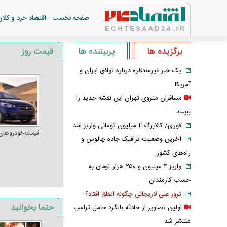
صفحه نخست
اقتصاد خرد و کلان
برگزیده ها
پربیننده ها
قیمت روز
یک خبر غیرمنتظره درباره توافق ایران و
آمریکا
مسافران متروی تهران این نقشه جدید را
ببینند
فوری/ کالابرگ ۴ میلیون تومانی واریز شد
قیمت خودرو‌های
آخرین وضعیت ترافیک جاده چالوس و
راه‌های کشور
واریز ۴ میلیون و ۲۵۰ هزار تومان به
حساب کارمندان
ترور علی لاریجانی چگونه اتفاق افتاد؟
حتما بخوانید
اولین تصاویر از حادثه بالگرد حامل ترامپ
منتشر شد