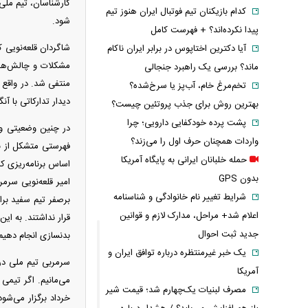
کارشناسان، تیم ملی 
کدام بازیکنان تیم فوتبال ایران هنوز تیم
شود.
پیدا نکرده‌اند؟ + فهرست کامل
آیا دکترین اختاپوس در برابر ایران ناکام
مشکلات و چالش‌های 
ماند؟ بررسی یک راهبرد جنجالی
منتفی شد. در واقع 
تخم‌مرغ خام، آب‌پز یا سرخ‌شده؟
دیدار تدارکاتی با آ
بهترین روش برای جذب پروتئین چیست؟
پشت پرده خودکفایی دارویی؛ چرا
در چنین وضعیتی و 
واردات همچنان حرف اول را می‌زند؟
فهرستی متشکل از با
حمله خلبانان ایرانی به پایگاه آمریکا
بدون GPS
شرایط تغییر نام خانوادگی و شناسنامه
برصفر تیم سفید براب
اعلام شد+ مراحل، مدارک لازم و قوانین
قرار نداشتند. به ای
جدید ثبت احوال
بدنسازی انجام دهیم 
یک خبر غیرمنتظره درباره توافق ایران و
آمریکا
مصرف لبنیات یک‌چهارم شد؛ قیمت شیر