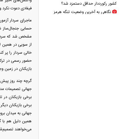
واکنش‌های اخیر سرد
کشور رکورددار حداقل دستمزد شد؟
فیفادی دعوت نکرد 
نگاهی به آخرین وضعیت تنگه هرمز
ماجرای سردار آزمون
آغاز حذف یارانه نقدی و کالابرگ از مرداد
حسابی جنجال‌ساز شد
۱۴۰۵؛ چه کسانی دیگر یارانه نمی‌گیرند؟
مشخص شد که سردار 
ترامپ مدعی شد: ایران با من تماس
گرفت و برای حمله آماده‌ایم
خالی سردار را پر ک
سانسور عجیب تلویزیون همه را متعجب
حضور رسمی در ترکیب
کرد
بازیکنان در زمین وج
شرایط فعال‌سازی کیف پول ایران اعلام
شد
گرچه چند روز پیش ه
کالابرگ ۴ میلیون تومانی واریز شد؛
جهانی تصمیمات مدیر
راهنمای استعلام و پیگیری برای افراد بدون
برخی بازیکنان در 
یارانه + اینفوگرافی
برخی بازیکنان دیگر 
ترافیک سنگین در جاده چالوس؛ آخرین
جهانی به میدان برود
وضعیت راه‌های کشور امروز اعلام شد
همین دلیل هم با گفت
می‌خواهند تصمیم‌شان
استایل جدید صابر ابر در فضای مجازی
پربازدید شد