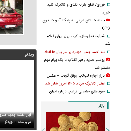
فوری/ قطع یارانه نقدی و کالابرگ کلید
خورد
حمله خلبانان ایرانی به پایگاه آمریکا بدون
GPS
شرایط فعال‌سازی کیف پول ایران اعلام
شد
نام احمد جنتی دوباره بر سر زبان‌ها افتاد
ویدئو
پوستر جدید رهبر انقلاب با یک پیام مهم
منتشر شد
بازار اجاره لپ‌تاپ رونق گرفت + عکس
اعتبار کالابرگ مرداد ۱۴۰۵ امروز شارژ شد
حرف‌های جنجالی ترامپ درباره ایران
بازار
این نقشه جدید متروی
بانان ایرانی به پایگاه آمریکا بدون GPS
س تاریخی ثریا اسفندیاری در کاخ گلستان ۷۵ سال پیش
می‌رساند + ویدئو
سانسور عجیب تل