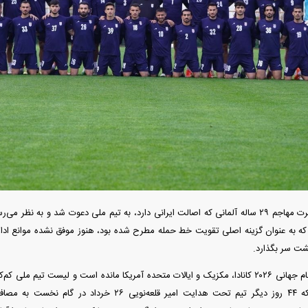
 فوری بهمن دیزل
واردات خودرو از منطقه آزاد تهران؛ مناظره
قیمت خودرو وارد ف
داغی که بازار خودرو را تحت تأثیر قرار داد
واکنش بازار به تح
دنیس اکرت مهاجم ۲۹ ساله آلمانی که اصالت ایرانی دارد، به تیم ملی دعوت شد و به نظ
ن که به عنوان گزینه اصلی تقویت خط حمله مطرح شده بود، هنوز موفق نشده موانع اد
فند؛ قدرت تهدید
رونمایی از پوکو M ۸ پاور با باتری ۸۰۰۰
شت سر بگذارد.
 است؟
میلی‌آمپرساعتی
رونمای
۳۹ روز به شروع جام جهانی ۲۰۲۶ کانادا، مکزیک و ایالات متحده آمریکا مانده است و لیست تیم
نهایی شود. جایی که ۴۴ روز دیگر تیم تحت هدایت امیر قلعه‌ن