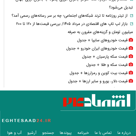
تبدیل می‌شود؟
از تیتر روزنامه تا ترند شبکه‌های اجتماعی؛ چه بر سر رسانه‌های رسمی آمد؟
بازار لپ‌ تاپ‌ های اقتصادی در مرداد ۱۴۰۵/ بررسی قیمت‌ها از ۱۲۰ تا ۲۰۰
میلیون تومان و گزینه‌های مقرون‌ به‌ صرفه
قیمت خودرو‌های سایپا + جدول
قیمت خودرو‌های ایران خودرو + جدول
قیمت سکه پارسیان + جدول
قیمت سکه و طلا + جدول
قیمت بیت کوین و رمزارز‌ها + جدول
قیمت دلار، یورو و سایر ارز‌ها + جدول
سایه جنگ بر مذاکرات توافق هرمز؛ پیام تازه «برادر محسن» چه معنایی دارد؟
فیلم / لحظه ورود عاصم منیر و شهباز شریف به کعبه
سدها پر شدند؛ پس چرا ایران هنوز تشنه است؟/ پشت پرده آمار آب ۱۴۰۵
عکس های زیبای هدیه تهرانی در یک گلخانه
هزینه ساخت مسکن سر به فلک کشید/ ساخت هر متر خانه چقدر آب
می‌خورد؟
درباره ما
تماس با ما
خبرنامه
پیوندها
جستجو
آرشیو
آب و هوا