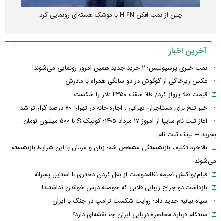
چین از بمب افکن H-۶N با موشک هسته‌ای رونمایی کرد
آخرین اخبار
بمب خبری پرسپولیس؛ ۲ خرید جدید همین امروز رونمایی می‌شوند!
عکس زیرخاکی از گوگوش در دو سالگی همراه با مادرش
قیمت طلا پرواز کرد/ طلا سقف ۴۳۵۰ دلار را شکست
خبر تلخ برای مستاجران تهرانی ؛ اجاره خانه در تهران ۷۰ درصد گران‌تر شد
آغاز ثبت نام سایپا از امروز ۱۷ مرداد ۱۴۰۵؛ کوییک S با ۵۰۰ میلیون تومان
بخرید + لینک ثبت نام
بالاخره تکلیف بازنشستگی مشخص شد؛ زنان و مردان با این شرایط بازنشسته
می‌شوند
فیلم/واکنش نعیمه نظام‌دوست از بغل کردن دختری با استایل پسرانه
بازداشت دو جراح زیبایی قلابی که حوصله درس خواندن نداشتند!
سپاه بیانیه جدید داد؛ روایت شکست ترامپ در جنگ با ایران
سنتکام درباره محاصره دریایی ایران چه نقشه‌ای دارد؟