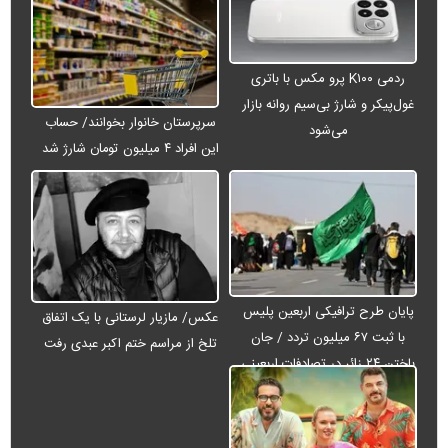
ردمی K۱۰۰ پرو مکس با باتری
غول‌پیکر و شارژ بی‌سیم روانه بازار
سرپرستان خانوار بخوانند/ حساب
می‌شود
این افراد ۴ میلیون تومان شارژ شد
پایان طرح ترافیکی اربعین پلیس
عکس/ مازیار لرستانی با یک اتفاق
با ثبت ۶۷ میلیون تردد / جان
تلخ از مراسم ختم اکبر عبدی رفت
باختن ۲۴ زائر در تصادفات اربعینی