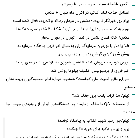
عکس عاشقانه سپند امیرسلیمانی با پسرش
استایل جذاب لیندا کیانی در اکران ماه پنهان + عکس
پیام روز خبرنگار قالیباف؛ دشمن در میدان رسانه و تحریف فعال شده است
تورم به کدام خانوارها بیشتر فشار می‌آورد؟ شکاف ۱۵.۲ درصدی دهک‌ها
عکس/ خانه اعیان نشین در شمال تهران در دوران قاجار
طلا یا دلار یا بورس؛ سرمایه‌گذاران به دنبال امن‌ترین پناهگاه سرمایه‌اند
روش شارژ کردن گوشی بدون نیاز به پریز برق
بورس دوباره سبزپوش شد/ شاخص هم‌وزن به بازدهی ۶۱ درصدی رسید
خبر فوری از پرسپولیس؛ تکلیف بیفوما روشن شد
شورای عالی امنیت ملی کجاست؟ همه‌چیز درباره اتاق تصمیم‌گیری پرونده‌های
حساس
فیلم/ مذاکرات باعث بروز جنگ شد؟
از سقوط در QS تا حذف از تایمز؛ چرا دانشگاه‌های ایران از رتبه‌بندی جهانی جا
ماندند؟
فیلم/چرا رهبر شهید انقلاب به پناهگاه نرفتند؟
بریز و بپاش ترکیه برای خرید ۲۰ جنگنده
هشدار بزرگ درباره تنگه هرمز؛ بحران انرژی چگونه به بحران ارزی جهان