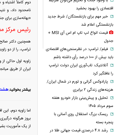
با وجود جنگ و تحریم می‌توان شرایط
دوم کاملاً اشتباه و
اقتصادی را بهبود بخشید
نامحدود داد، و نتی
خبر مهم برای بازنشستگان/ شرط جدید
«بهانه‌سازی برای ج
بازنشستگی اعلام شد
رئیس مرکز مطا
قیمت انواع لپ تاپ ام اس آی MSI +
جدول
همچنین دکتر صالح ا
فیلم/ ترامپ: در نظرسنجی‌های اقتصادی
ترامپ، را از دو زاو
باید بیش از ۱۰۰ درصد رأی داشته باشم
زاویه اول حاکی از 
آتلانتیک: تاب‌آوری ایران دولت ترامپ
ایران از طریق میان
را غافلگیر کرد
پارادوکس گرانی و تورم در شمال ایران/
هشدار 
هزینه‌های زندگی ۲ برابری
بیشتر بخوانید:
تحلیل و پیش‌بینی بازار خودرو هفته
سوم مرداد ۱۴۰۵
اما زاویه دوم، این 
ریسک بزرگ استقلال روی آسانی با
بروز هرگونه درگیری
پنجره بسته
از یک مأموریت بشرد
رشد ۴.۸ درصدی قیمت جهانی طلا در