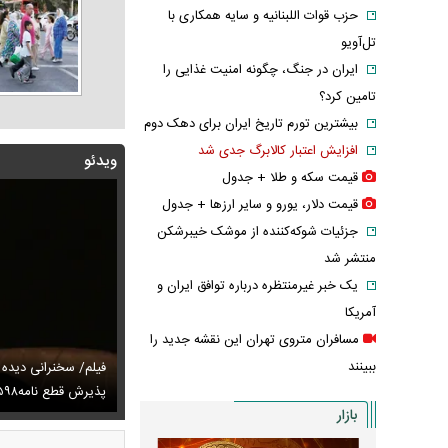
حزب قوات اللبنانیه و سایه همکاری با
تل‌آویو
ایران در جنگ، چگونه امنیت غذایی را
تامین کرد؟
بیشترین تورم تاریخ ایران برای دهک دوم
افزایش اعتبار کالابرگ جدی شد
ویدئو
قیمت سکه و طلا + جدول
قیمت دلار، یورو و سایر ارز‌ها + جدول
جزئیات شوکه‌کننده از موشک خیبرشکن
منتشر شد
یک خبر غیرمنتظره درباره توافق ایران و
آمریکا
مسافران متروی تهران این نقشه جدید را
ببینند
توصیه رهبر شهید درباره احتمال اسارت مجتبی و مصطفی
فیلم/ سخنرانی دیده
ای
تایل جدید صابر ابر در فضای مجازی پربازدید شد
پذیرش قطع نامه۵۹۸
عکس دیده‌نشده 
بازار