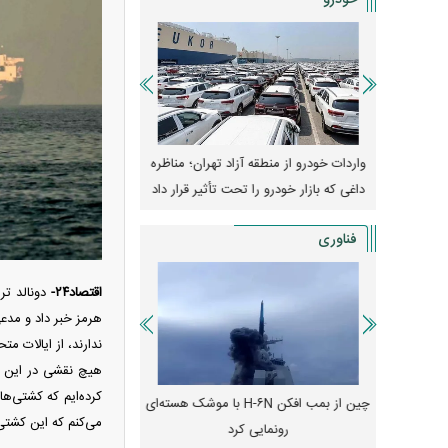
خودرو
وپا؛ آیا
واردات خودرو از منطقه آزاد تهران؛ مناظره
قیمت خودرو وارد فاز ج
دا می‌کنند؟
داغی که بازار خودرو را تحت تأثیر قرار داد
واکنش بازار به تحولات
فناوری
اقتصاد۲۴-
دونالد ت
هرمز خبر داد و مدع
ندارند، از ایالات مت
هیچ نقشی در این ماج
کرده‌ایم که کشتی‌ها
رونمایی از پوکو M ۸ پاور با باتری ۸۰۰۰
چین از بمب افکن H-۶N با موشک هسته‌ای
پهپاد رهگیر یا موشک پدا
می‌کنم که این کشتی‌
رونمایی کرد
کدامیک بیشتر