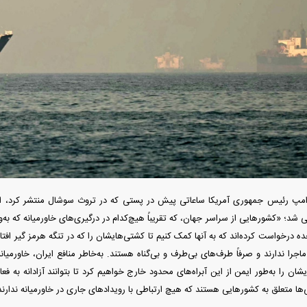
دید شد/ اولین
هجوم خودروسازان چینی به اروپا؛ آیا
واردات خودرو از منطق
 سیاسی + جدول
کارخانه‌های بحران‌زده نجات پیدا می‌کنند؟
داغی که بازار خودرو ر
رامپ رئیس جمهوری آمریکا ساعاتی پیش در پستی که در تروث سوشال منتشر کرد، از ا
ی شد؛ «کشور‌هایی از سراسر جهان، که تقریباً هیچ‌کدام در درگیری‌های خاورمیانه که 
حده درخواست کرده‌اند که به آنها کمک کنیم تا کشتی‌هایشان را که در تنگه هرمز گیر افتاده
را ندارند و صرفاً طرف‌های بی‌طرف و بی‌گناه هستند. به‌خاطر منافع ایران، خاورمیانه 
یشان را به‌طور ایمن از این آبراه‌های محدود خارج خواهیم کرد تا بتوانند آزادانه به ف
فند؛ قدرت تهدید
رونمایی از پوکو M ۸ پاور با باتری ۸۰۰۰
ها متعلق به کشور‌هایی هستند که هیچ ارتباطی با رویداد‌های جاری در خاورمیانه ندارند
 است؟
میلی‌آمپرساعتی
رونمای