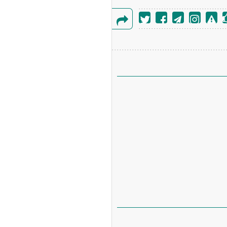
گزارش
خطا