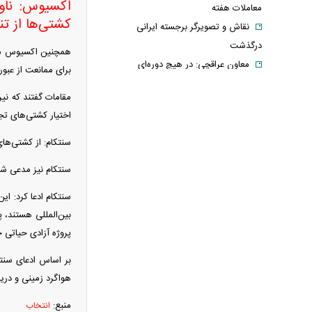
اکسیوس: ناو‌
معاملات هفته
کشتی‌ها از تن
نقاش و تصویرگر برجسته ایرانی
درگذشت
همچنین اکسیوس مدعی
معاون عراقچی: در هیچ دوره‌ای
برای ممانعت از عبور
هماهنگی بین میدان و دیپلماسی را مانند
مقامات گفتند که نیر
حال حاضر نداشتیم
اختیار کشتی‌های تجا
وزارت دفاع چین: به نوسازی ارتش در
بالاترین سطح ادامه خواهیم داد
سنتکام: از کشتی‌های
جزئیات توافق‌نامه دفاع مشترک مکه/ هر
سنتکام نیز مدعی شد: نیرو‌های سنتکام از ۴ مه، برای بازگرداندن آزاد
گونه حملهٔ مسلحانه به هر یک از کشورها،
حمله به هر سه کشور
سنتکام ادعا کرد: ا
وزارت خارجه پاکستان: پیمان دفاعی با
بین‌المللی هستند، 
پروژه آزادی حیاتی خ
ریاض و آنکارا برای تقویت امنیت منطقه
امضا شد
اذعان ترامپ به تاثیر جنگ با ایران بر
هواگرد زمینی و دریایی، سکو‌
انتخابات میان دوره‌ای آمریکا
منبع:
انتخاب
بازار ارزهای دیجیتال در نوسان/