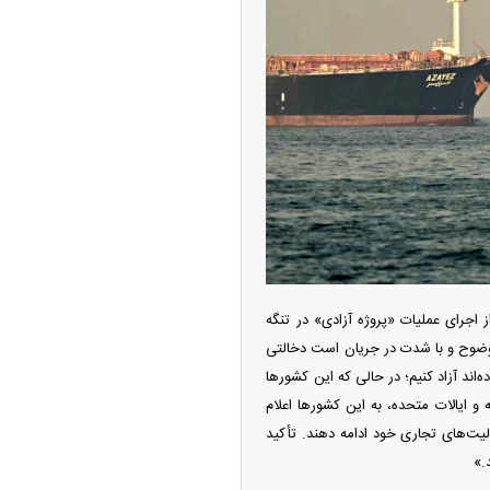
ه آزاد تهران؛ مناظره
ا تحت تأثیر قرار داد
جرای عملیات «پروژه آزادی» در تنگه
به‌وضوح و با شدت در جریان است دخالتی
‌اند آزاد کنیم؛ در حالی که این کشور‌ها
و ایالات متحده، به این کشور‌ها اعلام
عالیت‌های تجاری خود ادامه دهند. تأکید
چین از بمب افکن H-۶N با موشک هسته‌ای
.»
ی کرد