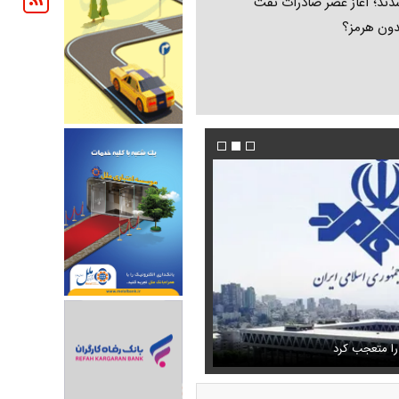
ند؛ آغاز عصر صادرات نفت
دون هرمز؟
 حذف نمی‌کردیم، قطعاً قحطی
فیلم/ توصیه رهبر شهید درباره احتمال اسارت م
را متعجب کرد
خامنه ای
استایل جدید صابر ابر در فضای مجازی پرباز