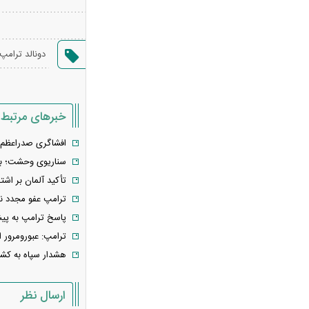
بیت‌کوین ۶۴ هزار دلاری و هشدار درباره
کلاهبرداری رمزارزی
لغو افزایش تعرفه و تصاعد پلکانی بهای
دونالد ترامپ
برق مشترکین کشاورزی
سی‌ان‌ان: توافق ایران و عمان به معنای
بازگشایی تنگه نیست / آمریکا باید شروط
خبرهای مرتبط
بیشتری را برآورده کند
افشاگری صدراعظم آ
فعال‌سازی کیف پول ایران با یک کد
سناریوی وحشت؛ بستن باب
دستوری/ انتقال وجه با شماره تلفن همراه
تأکید آلمان بر اشتر
فیلم/ سردار کوثری: جلسه بیت رهبری
ترامپ عفو مجدد نتا
با اصرار شمخانی/ ماجرای غیبت سردار
پاسخ ترامپ به پیش
رادان!
ترامپ: عبورومرور ا
فوری/ جزئیات جدید از مذاکرات تنگه
هشدار سپاه به کشت
هرمز/ انطباق با حقوق بین‌الملل و ممنوعیت
عبور ناوهای آمریکا
ارسال نظر
سردار آزمون در استقلال؟ / ماجرای