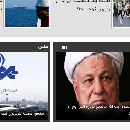
فلاکت چگونه معیشت ایرانیان را
شد
زیر و رو کرده است؟
ب
عکس
 نشده آیت الله هاشمی درباره آتش بس و
فیلم/ پزشکیان: اگر ارز ترجیحی را
ظل‌السلطنه نوه ناصرالدین شاه در لباس دامادی
پیش می‌آمد
سانسور عجیب تلویزیون همه 