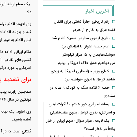
یک مقام ارشد ایران
آخرین اخبار
داد.
رقم تاریخی اجارۀ کشتی برای انتقال
وی افزود: اقدام تر
نفت عراق به خارج از هرمز
کند و بتواند اقدام
نتایج آزمون مدارس سمپاد اعلام شد
قبلی اقدام به عبور 
امام‌ جمعه اهواز: با افزایش برد
مقام ایرانی ادامه 
موشک‌هایمان به ۱۵ هزار کیلومتر
کشتی‌های نظامی آمر
می‌خواهیم عمق خاک آمریکا را بزنیم
آمریکایی، مورد درگی
ادعای وزیر خزانه‌داری آمریکا: به زودی
برای تشدید ب
شاهد توافق با ایران خواهیم بود
حمله ۶ قلاده سگ به کودک ۹ ساله در
همچنین رابرت پیپ، 
سنندج
تونکین در سال ۱۹۶۴ است.
رسانه اماراتی: دور هفتم مذاکرات لبنان
وی افزود: یک بهانه
و اسرائیل؛ بدون توافق، بدون عقب‌نشینی
آماده باشید.
یک لایحه، هزار سؤال؛ سهم ایران از خزر
واقعاً در خطر است؟