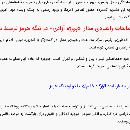
 ساختگی بود). رئیس‌جمهور جانسون از این حادثه بهانه‌ای برای تصویب قطعنامه‌ای در ک
جه آن تشدید گسترده حضور نظامی آمریکا و ورود رسمی به جنگ ویتنام بود. امروز 
نگ» یاد می‌شود.
لعات راهبردی مدار: «پروژه آزادی» در تنگه هرمز توسط تر
لمطیری، رئیس مرکز مطالعات راهبردی مدار، در گفت‌و‌گو با الجزیره عربی، اعلام «پر
یه راهبردی تحلیل کرده است.
وجود «هماهنگی قبلی» بین واشنگتن و تهران است، به‌ویژه که اعلام این عملیات همزما
جیگران پاکستانی صورت گرفته است.
تند فرمانده قرارگاه خاتم‌الانبیا درباره تنگه هرمز
اقدام را «تله سیاسی» می‌داند، زیرا ترامپ عملیات را با شعار «بشردوستانه» پوشانده تا ر
، ترامپ نزد کنگره و افکار عمومی توجیه اخلاقی و قانونی برای بازگشت به عرصه نظا
وستانه.