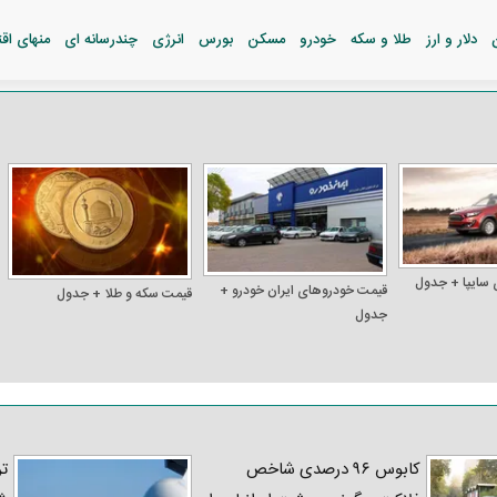
دلار و ارز
طلا و سکه
خودرو
مسکن
بورس
انرژی
چندرسانه ای
منهای اق
 سایپا + جدول
قیمت خودرو‌های ایران خودرو +
قیمت سکه و طلا + جدول
جدول
کابوس ۹۶ درصدی شاخص
تر