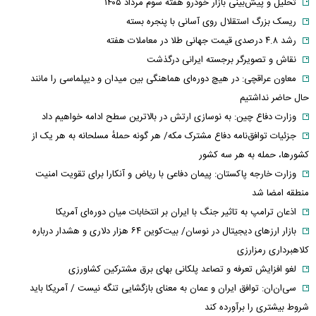
تحلیل و پیش‌بینی بازار خودرو هفته سوم مرداد ۱۴۰۵
ریسک بزرگ استقلال روی آسانی با پنجره بسته
رشد ۴.۸ درصدی قیمت جهانی طلا در معاملات هفته
نقاش و تصویرگر برجسته ایرانی درگذشت
معاون عراقچی: در هیچ دوره‌ای هماهنگی بین میدان و دیپلماسی را مانند
حال حاضر نداشتیم
وزارت دفاع چین: به نوسازی ارتش در بالاترین سطح ادامه خواهیم داد
جزئیات توافق‌نامه دفاع مشترک مکه/ هر گونه حملهٔ مسلحانه به هر یک از
کشورها، حمله به هر سه کشور
وزارت خارجه پاکستان: پیمان دفاعی با ریاض و آنکارا برای تقویت امنیت
منطقه امضا شد
اذعان ترامپ به تاثیر جنگ با ایران بر انتخابات میان دوره‌ای آمریکا
بازار ارزهای دیجیتال در نوسان/ بیت‌کوین ۶۴ هزار دلاری و هشدار درباره
کلاهبرداری رمزارزی
لغو افزایش تعرفه و تصاعد پلکانی بهای برق مشترکین کشاورزی
سی‌ان‌ان: توافق ایران و عمان به معنای بازگشایی تنگه نیست / آمریکا باید
شروط بیشتری را برآورده کند