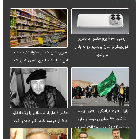
ردمی K۱۰۰ پرو مکس با باتری
غول‌پیکر و شارژ بی‌سیم روانه بازار
سرپرستان خانوار بخوانند/ حساب
می‌شود
این افراد ۴ میلیون تومان شارژ شد
پایان طرح ترافیکی اربعین پلیس
عکس/ مازیار لرستانی با یک اتفاق
با ثبت ۶۷ میلیون تردد / جان
تلخ از مراسم ختم اکبر عبدی رفت
باختن ۲۴ زائر در تصادفات اربعینی