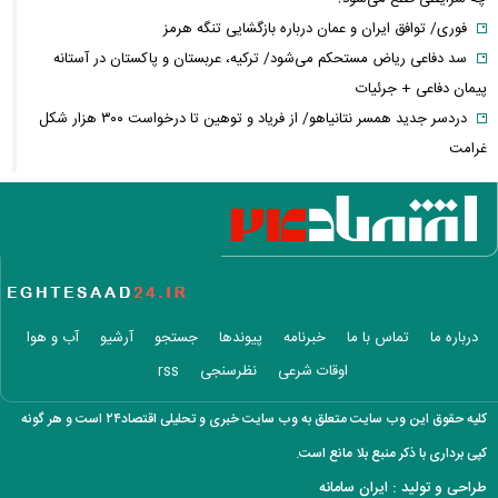
فوری/ توافق ایران و عمان درباره بازگشایی تنگه هرمز
سد دفاعی ریاض مستحکم می‌شود/ ترکیه، عربستان و پاکستان در آستانه
پیمان دفاعی + جرئیات
دردسر جدید همسر نتانیاهو/ از فریاد و توهین تا درخواست ۳۰۰ هزار شکل
غرامت
ترامپ:ذخایر تقریبا نامحدود داریم، اما برخی مهمات کم شده! / ونس یا روبیو
کدام گزینه محبوب ترامپ است؟
حزب قوات اللبنانیه؛ از همکاری با اسرائیل تا مخالفت با ایران / پرونده پیچیده
یک حزب مسیحی در بیروت
روایتی از ساختار تجارت غذایی / ایران با وجود خطر جنگ، چگونه امنیت
غذایی خود را تأمین می‌کند؟
درباره ما
تماس با ما
خبرنامه
پیوندها
جستجو
آرشیو
آب و هوا
عجیب‌ترین داده‌های تورمی تاریخ ایران برای دهک دوم ثبت شد/ افزایش
اوقات شرعی
نظرسنجی
rss
شکاف تورمی میان دهک‌ها به ۹.۶
افزایش اندک در قیمت اونس جهانی/ پیشروی طلا چقدر شد؟
کلیه حقوق این وب سایت متعلق به وب سایت خبری و تحلیلی اقتصاد۲۴ است و هر گونه
دلار روی کانال ۱۸۷ هزار تومانی ثابت باقی ماند
کپی برداری با ذکر منبع بلا مانع است.
افزایش اعتبار کالابرگ جدی شد/ نشست مشترک وزارت اقتصاد و رفاه
طراحی و تولید :
ایران سامانه