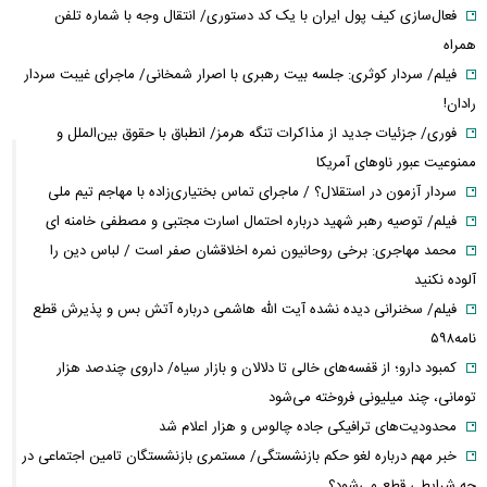
فعال‌سازی کیف پول ایران با یک کد دستوری/ انتقال وجه با شماره تلفن
همراه
فیلم/ سردار کوثری: جلسه بیت رهبری با اصرار شمخانی/ ماجرای غیبت سردار
رادان!
فوری/ جزئیات جدید از مذاکرات تنگه هرمز/ انطباق با حقوق بین‌الملل و
ممنوعیت عبور ناوهای آمریکا
سردار آزمون در استقلال؟ / ماجرای تماس بختیاری‌زاده با مهاجم تیم ملی
فیلم/ توصیه رهبر شهید درباره احتمال اسارت مجتبی و مصطفی خامنه ای
محمد مهاجری: برخی روحانیون نمره اخلاقشان صفر است / لباس دین را
آلوده نکنید
فیلم/ سخنرانی دیده نشده آیت الله هاشمی درباره آتش بس و پذیرش قطع
نامه۵۹۸
کمبود دارو؛ از قفسه‌های خالی تا دلالان و بازار سیاه/ داروی چندصد هزار
تومانی، چند میلیونی فروخته می‌شود
محدودیت‌های ترافیکی جاده چالوس و هزار اعلام شد
خبر مهم درباره لغو حکم بازنشستگی/ مستمری بازنشستگان تامین اجتماعی در
چه شرایطی قطع می‌شود؟