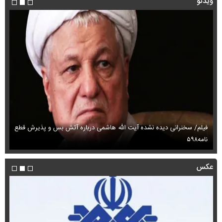
ویدئو
فیلم/ سخنرانی دیده نشده آیت الله هاشمی درباره آتش بس و پذیرش قطع
فی
نامه۵۹۸
می
عکس