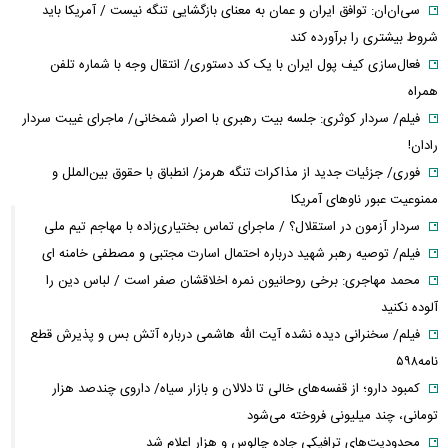
سی‌ان‌ان: توافق ایران و عمان به معنای بازگشایی تنگه نیست / آمریکا باید
شروط بیشتری را برآورده کند
فعال‌سازی کیف پول ایران با یک کد دستوری/ انتقال وجه با شماره تلفن
همراه
فیلم/ سردار کوثری: جلسه بیت رهبری با اصرار شمخانی/ ماجرای غیبت سردار
رادان!
فوری/ جزئیات جدید از مذاکرات تنگه هرمز/ انطباق با حقوق بین‌الملل و
ممنوعیت عبور ناوهای آمریکا
سردار آزمون در استقلال؟ / ماجرای تماس بختیاری‌زاده با مهاجم تیم ملی
فیلم/ توصیه رهبر شهید درباره احتمال اسارت مجتبی و مصطفی خامنه ای
محمد مهاجری: برخی روحانیون نمره اخلاقشان صفر است / لباس دین را
آلوده نکنید
فیلم/ سخنرانی دیده نشده آیت الله هاشمی درباره آتش بس و پذیرش قطع
نامه۵۹۸
کمبود دارو؛ از قفسه‌های خالی تا دلالان و بازار سیاه/ داروی چندصد هزار
تومانی، چند میلیونی فروخته می‌شود
محدودیت‌های ترافیکی جاده چالوس و هزار اعلام شد