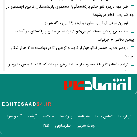
خبر مهم درباره لغو حکم بازنشستگی/ مستمری بازنشستگان تامین اجتماعی در
چه شرایطی قطع می‌شود؟
فوری/ توافق ایران و عمان درباره بازگشایی تنگه هرمز
سد دفاعی ریاض مستحکم می‌شود/ ترکیه، عربستان و پاکستان در آستانه
پیمان دفاعی + جرئیات
دردسر جدید همسر نتانیاهو/ از فریاد و توهین تا درخواست ۳۰۰ هزار شکل
غرامت
ترامپ:ذخایر تقریبا نامحدود داریم، اما برخی مهمات کم شده! / ونس یا روبیو
کدام گزینه محبوب ترامپ است؟
حزب قوات اللبنانیه؛ از همکاری با اسرائیل تا مخالفت با ایران / پرونده پیچیده
یک حزب مسیحی در بیروت
روایتی از ساختار تجارت غذایی / ایران با وجود خطر جنگ، چگونه امنیت
غذایی خود را تأمین می‌کند؟
عجیب‌ترین داده‌های تورمی تاریخ ایران برای دهک دوم ثبت شد/ افزایش
درباره ما
تماس با ما
خبرنامه
پیوندها
جستجو
آرشیو
آب و هوا
شکاف تورمی میان دهک‌ها به ۹.۶
اوقات شرعی
نظرسنجی
rss
افزایش اندک در قیمت اونس جهانی/ پیشروی طلا چقدر شد؟