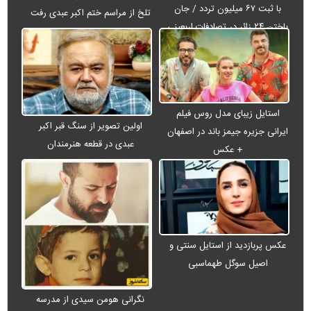
با ثبت ۶۷ میلیون تردد / جان
تلخ از مراسم ختم اکبر عبدی رفت
باختن ۲۴ زائر در تصادفات اربعینی
استایل زیبای مدل روس فیلم
اولین تصویر از سنگ قبر اکبر
ایرانی جزیره جیمز باند در اصفهان
عبدی در قطعه هنرمندان
+ عکس
عکس پربازدید از استایل سنتی و
اصیل سوگل طهماسبی
نگرانی هومن سیدی از مدرسه