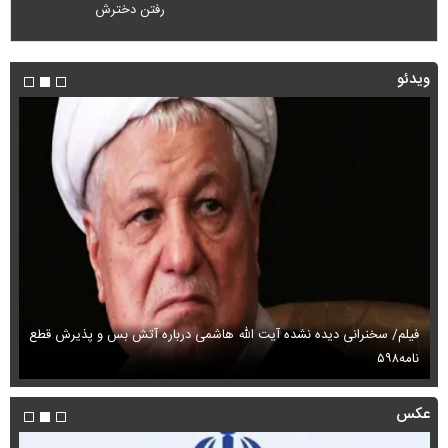
رفتن دخترش
ویدئو
فیلم/ سخنرانی دیده نشده آیت الله هاشمی درباره آتش بس و پذیرش قطع
فی
نامه۵۹۸
می
عکس