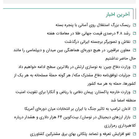
آخرین اخبار
ریسک بزرگ استقلال روی آسانی با پنجره بسته
رشد ۴.۸ درصدی قیمت جهانی طلا در معاملات هفته
نقاش و تصویرگر برجسته ایرانی درگذشت
معاون عراقچی: در هیچ دوره‌ای هماهنگی بین میدان و دیپلماسی را مانند
حال حاضر نداشتیم
وزارت دفاع چین: به نوسازی ارتش در بالاترین سطح ادامه خواهیم داد
جزئیات توافق‌نامه دفاع مشترک مکه/ هر گونه حملهٔ مسلحانه به هر یک از
کشورها، حمله به هر سه کشور
وزارت خارجه پاکستان: پیمان دفاعی با ریاض و آنکارا برای تقویت امنیت
منطقه امضا شد
اذعان ترامپ به تاثیر جنگ با ایران بر انتخابات میان دوره‌ای آمریکا
بازار ارزهای دیجیتال در نوسان/ بیت‌کوین ۶۴ هزار دلاری و هشدار درباره
کلاهبرداری رمزارزی
لغو افزایش تعرفه و تصاعد پلکانی بهای برق مشترکین کشاورزی