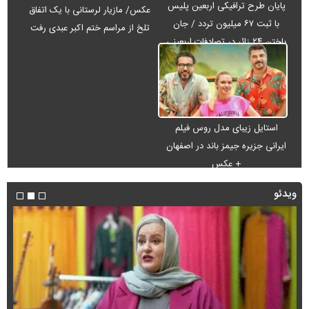
پایان طرح ترافیکی اربعین پلیس
عکس/ مازیار لرستانی با یک اتفاق
با ثبت ۶۷ میلیون تردد / جان
تلخ از مراسم ختم اکبر عبدی رفت
باختن ۲۴ زائر در تصادفات اربعینی
استایل زیبای مدل روس فیلم
ایرانی جزیره جیمز باند در اصفهان
+ عکس
ویدئو