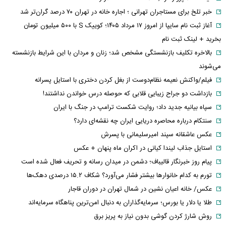
خبر تلخ برای مستاجران تهرانی ؛ اجاره خانه در تهران ۷۰ درصد گران‌تر شد
آغاز ثبت نام سایپا از امروز ۱۷ مرداد ۱۴۰۵؛ کوییک S با ۵۰۰ میلیون تومان
بخرید + لینک ثبت نام
بالاخره تکلیف بازنشستگی مشخص شد؛ زنان و مردان با این شرایط بازنشسته
می‌شوند
فیلم/واکنش نعیمه نظام‌دوست از بغل کردن دختری با استایل پسرانه
بازداشت دو جراح زیبایی قلابی که حوصله درس خواندن نداشتند!
سپاه بیانیه جدید داد؛ روایت شکست ترامپ در جنگ با ایران
سنتکام درباره محاصره دریایی ایران چه نقشه‌ای دارد؟
عکس عاشقانه سپند امیرسلیمانی با پسرش
استایل جذاب لیندا کیانی در اکران ماه پنهان + عکس
پیام روز خبرنگار قالیباف؛ دشمن در میدان رسانه و تحریف فعال شده است
تورم به کدام خانوارها بیشتر فشار می‌آورد؟ شکاف ۱۵.۲ درصدی دهک‌ها
عکس/ خانه اعیان نشین در شمال تهران در دوران قاجار
طلا یا دلار یا بورس؛ سرمایه‌گذاران به دنبال امن‌ترین پناهگاه سرمایه‌اند
روش شارژ کردن گوشی بدون نیاز به پریز برق