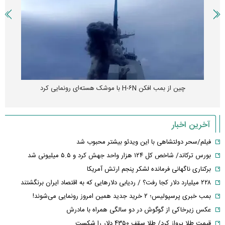
چین از بمب افکن H-۶N با موشک هسته‌ای رونمایی کرد
آخرین اخبار
فیلم/سحر دولتشاهی با این ویدئو بیشتر محبوب شد
بورس ترکاند/ شاخص کل ۱۲۴ هزار واحد جهش کرد و ۵.۵ میلیونی شد
برکناری ناگهانی فرمانده لشکر پنجم ارتش آمریکا
۲۲۸ میلیارد دلار کجا رفت؟ / ردیابی دلارهایی که به اقتصاد ایران برنگشتند
بمب خبری پرسپولیس؛ ۲ خرید جدید همین امروز رونمایی می‌شوند!
عکس زیرخاکی از گوگوش در دو سالگی همراه با مادرش
قیمت طلا پرواز کرد/ طلا سقف ۴۳۵۰ دلار را شکست