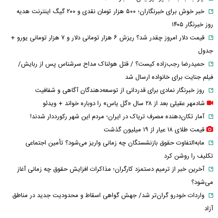
خبر خوش برای خبرنگاران؛ ۵۰۰ هزار تومان نقدی و ۲۰۰ گیگ اینترنت هدیه
روز خبرنگار ۱۴۰۵
قیمت دلار امروز چقدر شد؟ ریزش ۶ هزار تومانی دلار و ۷ هزار تومانی یورو +
جدول
حمیدرضا رجب‌زاده کیست؟ / قتل هولناک مداح سرشناس پس از ربایش/
فیلم جنایت برای خانواده ارسال شد
روز خبرنگار نمادی برای قدردانی از توسعه‌دهندگان آگاهی و شفافیت
شادمهر عقیلی بعد از ۲۸ سال «گل یاس» را دوباره خواند + ویدئو
آمار تکان‌دهنده مصرف تریاک در ایران؛ مردم این شهر رکورددار شدند!
قیمت طلای ۱۸ عیار از ۱۹ میلیون گذشت
مابه‌التفاوت حقوق بازنشستگان چه زمانی واریز می‌شود؟ تأمین اجتماعی
تکلیف را روشن کرد
آخرین خبر از ترمیم دستمزد کارگران؛ مذاکرات افزایش حقوق چه زمانی آغاز
می‌شود؟
واردات خودرو گران‌تر شد/ جهش گواهی اسقاط و محدودیت جدید در مناطق
آزاد