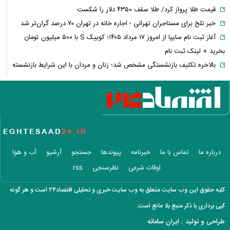
قیمت طلا پرواز کرد/ طلا سقف ۴۳۵۰ دلار را شکست
خبر تلخ برای مستاجران تهرانی ؛ اجاره خانه در تهران ۷۰ درصد گران‌تر شد
آغاز ثبت نام سایپا از امروز ۱۷ مرداد ۱۴۰۵؛ کوییک S با ۵۰۰ میلیون تومان
بخرید + لینک ثبت نام
بالاخره تکلیف بازنشستگی مشخص شد؛ زنان و مردان با این شرایط بازنشسته
می‌شوند
فیلم/واکنش نعیمه نظام‌دوست از بغل کردن دختری با استایل پسرانه
بازداشت دو جراح زیبایی قلابی که حوصله درس خواندن نداشتند!
سپاه بیانیه جدید داد؛ روایت شکست ترامپ در جنگ با ایران
سنتکام درباره محاصره دریایی ایران چه نقشه‌ای دارد؟
عکس عاشقانه سپند امیرسلیمانی با پسرش
درباره ما
تماس با ما
خبرنامه
پیوندها
جستجو
آرشیو
آب و هوا
استایل جذاب لیندا کیانی در اکران ماه پنهان + عکس
اوقات شرعی
نظرسنجی
rss
پیام روز خبرنگار قالیباف؛ دشمن در میدان رسانه و تحریف فعال شده است
تورم به کدام خانوارها بیشتر فشار می‌آورد؟ شکاف ۱۵.۲ درصدی دهک‌ها
کلیه حقوق این وب سایت متعلق به وب سایت خبری و تحلیلی اقتصاد۲۴ است و هر گونه
عکس/ خانه اعیان نشین در شمال تهران در دوران قاجار
کپی برداری با ذکر منبع بلا مانع است.
طلا یا دلار یا بورس؛ سرمایه‌گذاران به دنبال امن‌ترین پناهگاه سرمایه‌اند
طراحی و تولید :
ایران سامانه