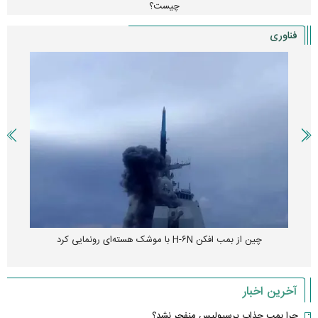
چیست؟
فناوری
چین از بمب افکن H-۶N با موشک هسته‌ای رونمایی کرد
آخرین اخبار
چرا بمب جذاب پرسپولیس منفجر نشد؟