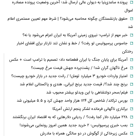
پرونده ساعدی‌نیا به دیوان عالی ارسال شد؛ آخرین وضعیت پرونده مصادره
اموال
حقوق بازنشستگان چگونه محاسبه می‌شود؟ | شرط مهم تعیین مستمری اعلام
شد
خبر مهم از ترامپ؛ نیروی زمینی آمریکا به ایران اعزام می‌شود یا نه؟
جاسوس پرسپولیس لو رفت؟ / خط و نشان تند تارتار برای افشای اخبار
رختکن
آمریکا برای پایان جنگ با ایران قطعنامه داد؛ تصمیم با ترامپ است + عکس
مرغ ناگهان گران شد! / پشت‌پرده جهش قیمت مرغ چیست؟
امتیاز واردات خودرو ۳ میلیارد تومان! / رانت جدید در بازار خودرو چیست؟
برنج چند شد؟/ قیمت جدید برنج ایرانی، هندی و پاکستانی اعلام شد
فیلم/سحر دولتشاهی با این ویدئو بیشتر محبوب شد
بورس ترکاند/ شاخص کل ۱۲۴ هزار واحد جهش کرد و ۵.۵ میلیونی شد
برکناری ناگهانی فرمانده لشکر پنجم ارتش آمریکا
۲۲۸ میلیارد دلار کجا رفت؟ / ردیابی دلارهایی که به اقتصاد ایران برنگشتند
بمب خبری پرسپولیس؛ ۲ خرید جدید همین امروز رونمایی می‌شوند!
عکس زیرخاکی از گوگوش در دو سالگی همراه با مادرش