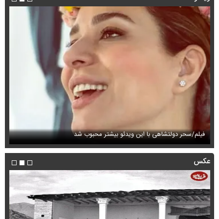
فیلم/سحر دولتشاهی با این ویدئو بیشتر محبوب شد
فی
عکس