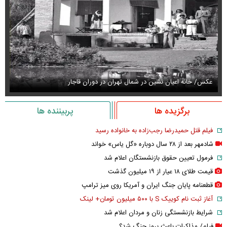
عکس/ خانه اعیان نشین در شمال تهران در دوران قاجار
قیمت
برگزیده ها
پربیننده ها
فیلم قتل حمیدرضا رجب‌زاده به خانواده رسید
شادمهر بعد از ۲۸ سال دوباره «گل یاس» خواند
فرمول تعیین حقوق بازنشستگان اعلام شد
قیمت طلای ۱۸ عیار از ۱۹ میلیون گذشت
قطعنامه پایان جنگ ایران و آمریکا روی میز ترامپ
آغاز ثبت نام کوییک S با ۵۰۰ میلیون تومان+ لینک
شرایط بازنشستگی زنان و مردان اعلام شد
فیلم/ مذاکرات باعث بروز جنگ شد؟