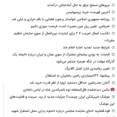
نیروهای مسلح عراق به حال آماده‌باش درآمدند
آخرین فهرست خرید پرسپولیس
روزنامه جمهوری اسلامی خواستار برخورد قضایی با باقر خرازی و نیلی شد
ضرغامی: تغییر ریل عین بصیرت است، فرصت سوزی نکنیم
تکذیب اعمال ضریب ۲.۷ برای اینترنت بین‌الملل از سوی سازمان تنظیم
مقررات
شرایط جدید تمدید اجاره اعلام شد
الحدث: به زودی بیانیه‌ای مشترک از سوی عمان و ایران درباره «ایجاد یک
گذرگاه موقت در تنگه هرمز» منتشر می‌شود
تغییر زمانبندی‌ شارژ اعتبار کالابرگ
پیشنهاد ۱۳۲میلیاردی رامین رضاییان به استقلال
آلمان صدرنشین حداقل دستمزد اروپا از نظر قدرت خرید شد
عکس دیده‌نشده ظل‌السلطنه نوه ناصرالدین شاه در لباس دامادی
موشک خیبرشکن ایران چیست؟ جزئیات جدید از برد، سرعت و قابلیت‌های
این موشک
قوه قضاییه: ادعای نماینده مجلس درباره «نحوه ردزنی محل استقرار شهید