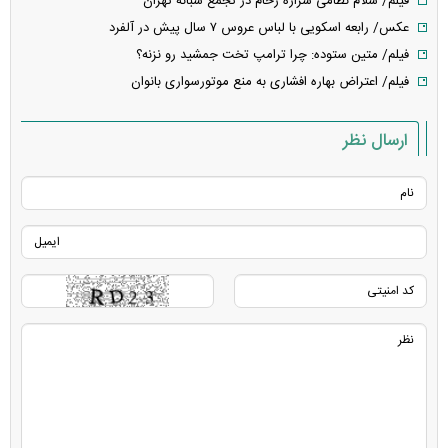
فیلم/ سلام نظامی شراره رخام در تجمع شبانه تهران
عکس/ رابعه اسکویی با لباس عروس ۷ سال پیش در آلفرد
فیلم/ متین ستوده: چرا ترامپ تخت جمشید رو نزنه؟
فیلم/ اعتراض بهاره افشاری به منع موتورسواری بانوان
ارسال نظر