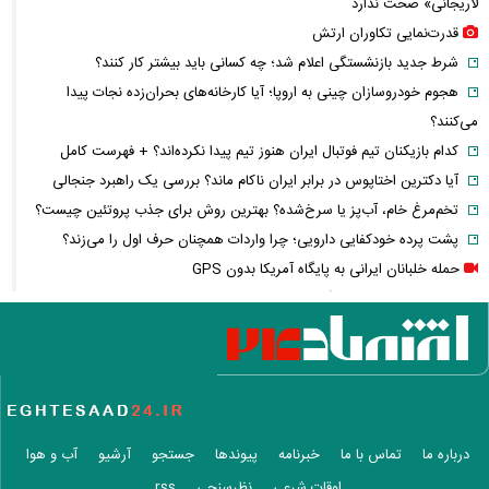
لاریجانی» صحت ندارد
قدرت‌نمایی تکاوران ارتش
شرط جدید بازنشستگی اعلام شد؛ چه کسانی باید بیشتر کار کنند؟
هجوم خودروسازان چینی به اروپا؛ آیا کارخانه‌های بحران‌زده نجات پیدا
می‌کنند؟
کدام بازیکنان تیم فوتبال ایران هنوز تیم پیدا نکرده‌اند؟ + فهرست کامل
آیا دکترین اختاپوس در برابر ایران ناکام ماند؟ بررسی یک راهبرد جنجالی
تخم‌مرغ خام، آب‌پز یا سرخ‌شده؟ بهترین روش برای جذب پروتئین چیست؟
پشت پرده خودکفایی دارویی؛ چرا واردات همچنان حرف اول را می‌زند؟
حمله خلبانان ایرانی به پایگاه آمریکا بدون GPS
شرایط تغییر نام خانوادگی و شناسنامه اعلام شد+ مراحل، مدارک لازم و قوانین
جدید ثبت احوال
یک خبر غیرمنتظره درباره توافق ایران و آمریکا
مصرف لبنیات یک‌چهارم شد؛ قیمت شیر باز هم افزایش می‌یابد؟ / هشدار
درباره گرانی لبنیات
این نقشه جدید متروی تهران شما را به تمام جاهای دیدنی شهر می‌رساند +
درباره ما
تماس با ما
خبرنامه
پیوندها
جستجو
آرشیو
آب و هوا
ویدئو
اوقات شرعی
نظرسنجی
rss