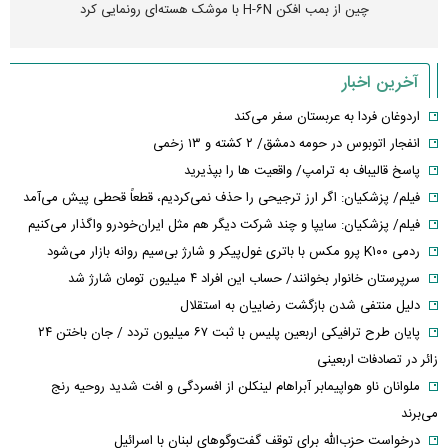
چین از بمب افکن H-۶N با موشک هسته‌ای رونمایی کرد
آخرین اخبار
اردوغان فردا به عربستان سفر می‌کند
انفجار اتوبوس در حومه دمشق/ ۲ کشته و ۱۳ زخمی
پاسخ قالیباف به ترامپ/ واقعیت ها را بپذیرید
فیلم/ پزشکیان: اگر ارز ترجیحی را حذف نمی‌کردیم، قطعاً قحطی پیش می‌آمد
فیلم/ پزشکیان: سایپا و چند شرکت دیگر هم مثل ایران‌خودرو واگذار می‌کنیم
ردمی K۱۰۰ پرو مکس با باتری غول‌پیکر و شارژ بی‌سیم روانه بازار می‌شود
سرپرستان خانوار بخوانند/ حساب این افراد ۴ میلیون تومان شارژ شد
دلیل منتفی شدن بازگشت رضاییان به استقلال
پایان طرح ترافیکی اربعین پلیس با ثبت ۶۷ میلیون تردد / جان باختن ۲۴
زائر در تصادفات اربعینی
ملوانان ناو هواپیمابر آبراهام لینکلن از افسردگی و افت شدید روحیه رنج
می‌برند
درخواست حزب‌الله برای توقف گفت‌وگوهای لبنان با اسرائیل