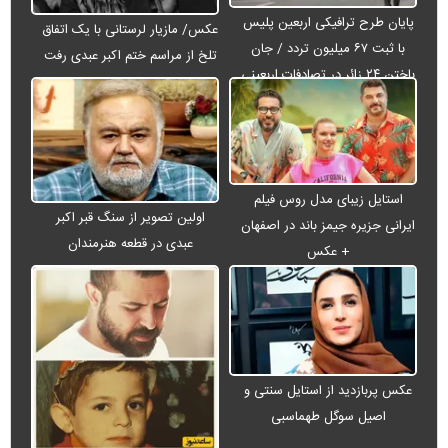
پایان طرح ترافیکی اربعین پلیس
عکس/ مازیار لرستانی با یک اتفاق
با ثبت ۶۷ میلیون تردد / جان
تلخ از مراسم ختم اکبر عبدی رفت
باختن ۲۴ زائر در تصادفات اربعینی
استایل زیبای مدل روس فیلم
اولین تصویر از سنگ قبر اکبر
ایرانی جزیره جیمز باند در اصفهان
عبدی در قطعه هنرمندان
+ عکس
عکس پربازدید از استایل سنتی و
اصیل سوگل طهماسبی