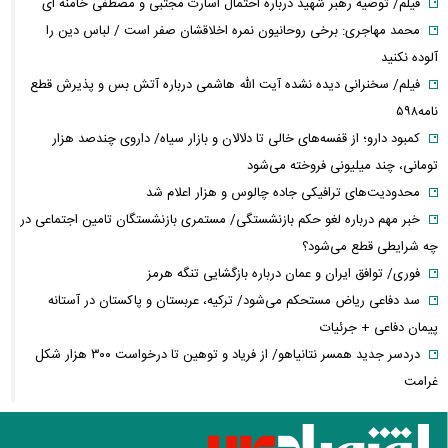
فیلم/ توصیه رهبر شهید درباره احتمال اسارت مجتبی و مصطفی خامنه ای
محمد مهاجری: برخی روحانیون نمره اخلاقشان صفر است / لباس دین را
آلوده نکنید
فیلم/ سخنرانی دیده نشده آیت الله هاشمی درباره آتش بس و پذیرش قطع
نامه۵۹۸
کمبود دارو؛ از قفسه‌های خالی تا دلالان و بازار سیاه/ داروی چندصد هزار
تومانی، چند میلیونی فروخته می‌شود
محدودیت‌های ترافیکی جاده چالوس و هزار اعلام شد
خبر مهم درباره لغو حکم بازنشستگی/ مستمری بازنشستگان تامین اجتماعی در
چه شرایطی قطع می‌شود؟
فوری/ توافق ایران و عمان درباره بازگشایی تنگه هرمز
سد دفاعی ریاض مستحکم می‌شود/ ترکیه، عربستان و پاکستان در آستانه
پیمان دفاعی + جرئیات
دردسر جدید همسر نتانیاهو/ از فریاد و توهین تا درخواست ۳۰۰ هزار شکل
غرامت
ترامپ:ذخایر تقریبا نامحدود داریم، اما برخی مهمات کم شده! / ونس یا روبیو
کدام گزینه محبوب ترامپ است؟