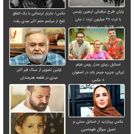
پایان طرح ترافیکی اربعین پلیس
عکس/ مازیار لرستانی با یک اتفاق
با ثبت ۶۷ میلیون تردد / جان
تلخ از مراسم ختم اکبر عبدی رفت
باختن ۲۴ زائر در تصادفات اربعینی
استایل زیبای مدل روس فیلم
اولین تصویر از سنگ قبر اکبر
ایرانی جزیره جیمز باند در اصفهان
عبدی در قطعه هنرمندان
+ عکس
عکس پربازدید از استایل سنتی و
اصیل سوگل طهماسبی