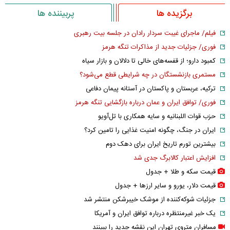
برگزیده ها
پربیننده ها
فیلم/ ماجرای غیبت سردار رادان در جلسه بیت رهبری
فوری/ جزئیات جدید از مذاکرات تنگه هرمز
کمبود دارو؛ از قفسه‌های خالی تا دلالان و بازار سیاه
مستمری بازنشستگان در چه شرایطی قطع می‌شود؟
ترکیه، عربستان و پاکستان در آستانه پیمان دفاعی
فوری/ توافق ایران و عمان درباره بازگشایی تنگه هرمز
حزب قوات اللبنانیه و سایه همکاری با تل‌آویو
ایران در جنگ، چگونه امنیت غذایی را تامین کرد؟
بیشترین تورم تاریخ ایران برای دهک دوم
افزایش اعتبار کالابرگ جدی شد
قیمت سکه و طلا + جدول
قیمت دلار، یورو و سایر ارز‌ها + جدول
جزئیات شوکه‌کننده از موشک خیبرشکن منتشر شد
یک خبر غیرمنتظره درباره توافق ایران و آمریکا
مسافران متروی تهران این نقشه جدید را ببینند