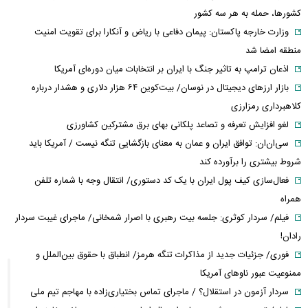
کشورها، حمله به هر سه کشور
وزارت خارجه پاکستان: پیمان دفاعی با ریاض و آنکارا برای تقویت امنیت
منطقه امضا شد
اذعان ترامپ به تاثیر جنگ با ایران بر انتخابات میان دوره‌ای آمریکا
بازار ارزهای دیجیتال در نوسان/ بیت‌کوین ۶۴ هزار دلاری و هشدار درباره
کلاهبرداری رمزارزی
لغو افزایش تعرفه و تصاعد پلکانی بهای برق مشترکین کشاورزی
سی‌ان‌ان: توافق ایران و عمان به معنای بازگشایی تنگه نیست / آمریکا باید
شروط بیشتری را برآورده کند
فعال‌سازی کیف پول ایران با یک کد دستوری/ انتقال وجه با شماره تلفن
همراه
فیلم/ سردار کوثری: جلسه بیت رهبری با اصرار شمخانی/ ماجرای غیبت سردار
رادان!
فوری/ جزئیات جدید از مذاکرات تنگه هرمز/ انطباق با حقوق بین‌الملل و
ممنوعیت عبور ناوهای آمریکا
سردار آزمون در استقلال؟ / ماجرای تماس بختیاری‌زاده با مهاجم تیم ملی