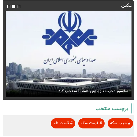
عکس
سانسور عجیب تلویزیون همه را متعجب کرد
اس
برچسب منتخب
#
حباب سکه
#
قیمت سکه
#
قیمت طلا