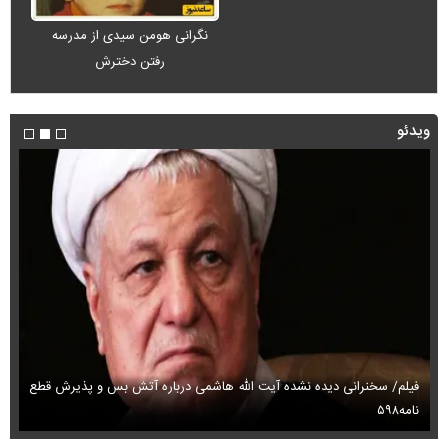
نگرانی هومن سیدی از مدرسه
رفتن دخترش
ویدئو
فیلم/ سخنرانی دیده نشده آیت الله هاشمی درباره آتش بس و پذیرش قطع
فی
نامه۵۹۸
می