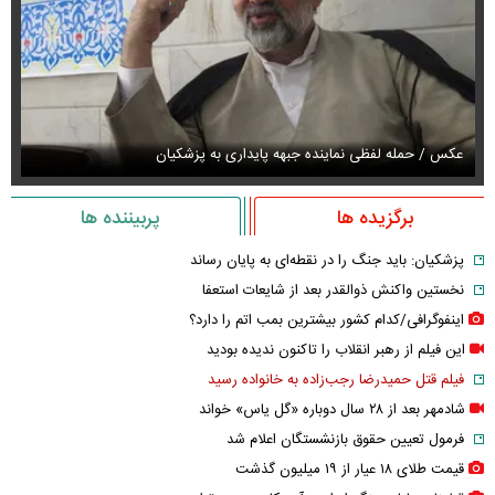
عکس / حمله لفظی نماینده جبهه پایداری به پزشکیان
عک
برگزیده ها
پربیننده ها
پزشکیان: باید جنگ را در نقطه‌ای به پایان رساند
نخستین واکنش ذوالقدر بعد از شایعات استعفا
اینفوگرافی/کدام کشور بیشترین بمب اتم را دارد؟
این فیلم از رهبر انقلاب را تاکنون ندیده بودید
فیلم قتل حمیدرضا رجب‌زاده به خانواده رسید
شادمهر بعد از ۲۸ سال دوباره «گل یاس» خواند
فرمول تعیین حقوق بازنشستگان اعلام شد
قیمت طلای ۱۸ عیار از ۱۹ میلیون گذشت