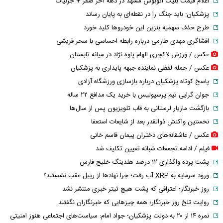
اعلام قیمت بلیت اتوبوس مشهد در دهه آخر صفر + جزئیات
پزشکیان: باید جنگ را در نقطه‌ای به پایان رساند
طرح حذف سهمیه بنزین این خودرو‌ها کلید خورد
افشاگری مهدی طارمی درباره رابطه احساسی با سحر قریشی
عکس / ورزش لاکچری الهام پاوه نژاد در میانه تابستان
عکس / حمله لفظی نماینده جبهه پایداری به پزشکیان
پاسخ کوتاه پزشکیان درباره بازسازی ورزشگاه آزادی
جوان گرایی تیم پرسپولیس با خرید یک مدافع ۲۲ ساله
بازگشت مازیار لرستانی به قاب تلویزیون پس از سال‌ها
نخستین واکنش ذوالقدر بعد از شایعات استعفا
عکس / عاشقانه‌های دختران پیمان قاسم خانی
فیلم / ادامه تجمعات شبانه تعیین تکلیف شد
پشت پرده واگذاری ۱۲ درصد هلدینگ خلیج فارس
ورود سرمایه به XRP آب رفت؛ چرا نهادها از ریپل عقب نشستند؟
روز خبرنگار؛ اعترافی که پشت هیچ تیتر خبری منتشر نشد
روایت تلخ روز خبرنگار؛ همه چیزهایی که خبرنگاران نگفتند
نمره ۱۴ از ۲۰ به دولت پزشکیان؛ جواد امام: سیاست‌های اجتماعی هنوز امنیتی