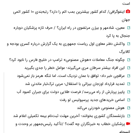
است
اینفوگرافی/ کدام کشور بیشترین بمب اتم را دارد؟ رتبه‌بندی ۱۰ کشور اتمی
جهان
معین، شادمهر و بیژن مرتضوی در راه ایران؟ / حرف تازه پزشکیان دوباره
جنجال به پا کرد
واکنش دفتر معاون اول ریاست جمهوری به یک گزارش درباره کسری بودجه و
کالابرگ
چگونه جنگ معاملات «هوش مصنوعی» ترامپ در خلیج فارس را نابود کرد؟
این افراد بیشتر سرطان مری می‌گیرند؛ عوامل خطر را جدی بگیرید
عراقچی خبر داد؛ توافق با عمان نزدیک است، اما تنگه هرمز باز نمی‌شود
تمدید قرارداد اوزجان بیزاتی با استقلال؛ مربی ترک‌تبار ماندنی شد
پاییز پربارش از راه می‌رسد/ فرصت طلایی دولت برای جبران کمبود آب
اسامی خریدهای جدید پرسپولیس لو رفت
هوش مصنوعی خودزنی می‌کند
بازنشستگان کشوری بخوانند؛ آخرین مهلت ثبت‌نام بیمه تکمیلی اعلام شد
پزشکیان خطاب به خبرنگاران چه گفت؟ /تأکید رئیس‌جمهور بر وحدت و
انسجام