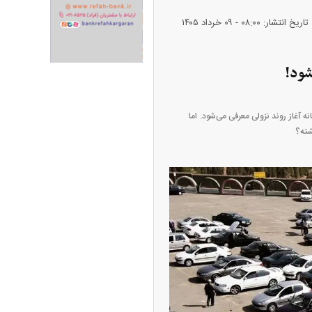
تاریخ انتشار: ۰۸:۰۰ - ۰۹ خرداد ۱۴۰۵
شود!
ران خودرو + جدول
قیمت سکه و طلا + جدول
 آغاز روند نزولی معرفی می‌شود. اما
شته؟
ک‌ نژاد؛ از افت شدید
ی با عزل و نصب‌ها