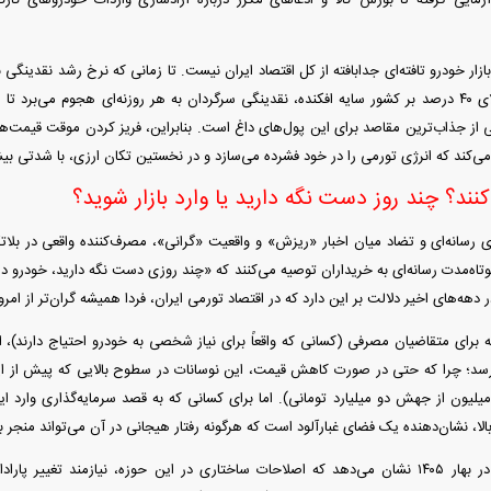
زمایی گرفته تا بورس کالا و ادعا‌های مکرر درباره آزادسازی واردات خودرو‌های کارکر
ر خودرو تافته‌ای جدا‌بافته از کل اقتصاد ایران نیست. تا زمانی که نرخ رشد نقدینگی ب
و تورم ساختاری بالای ۴۰ درصد بر کشور سایه افکنده، نقدینگی سرگردان به هر روزنه‌ای هجوم می
ی از جذاب‌ترین مقاصد برای این پول‌های داغ است. بنابراین، فریز کردن موقت قیمت‌ها
ی‌کند که انرژی تورمی را در خود فشرده می‌سازد و در نخستین تکان ارزی، با شدتی بیش
نند؟ چند روز دست نگه دارید یا وارد بازار شوید؟
 رسانه‌ای و تضاد میان اخبار «ریزش» و واقعیت «گرانی»، مصرف‌کننده واقعی در بلا
تاه‌مدت رسانه‌ای به خریداران توصیه می‌کنند که «چند روزی دست نگه دارید، خودرو 
 دهه‌های اخیر دلالت بر این دارد که در اقتصاد تورمی ایران، فردا همیشه گران‌تر از امر
برای متقاضیان مصرفی (کسانی که واقعاً برای نیاز شخصی به خودرو احتیاج دارند)، ا
رسد؛ چرا که حتی در صورت کاهش قیمت، این نوسانات در سطوح بالایی که پیش از ا
ابرابر کم شدن ۵۰ میلیون از جهش دو میلیارد تومانی). اما برای کسانی که به قصد سرمایه‌گذاری و
، نشان‌دهنده یک فضای غبارآلود است که هرگونه رفتار هیجانی در آن می‌تواند منجر به
پرونده بازار خودرو در بهار ۱۴۰۵ نشان می‌دهد که اصلاحات ساختاری در این حوزه، نیازمند