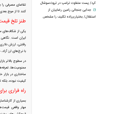
کرد/ پست متفاوت ترامپ در تروث‌سوشال
تقاضای مصرفی را به
جدایی جنجالی رامین رضاییان از
کنند تا از موج بعدی
استقلال/ بختیاری‌زاده تکلیف را مشخص
طنز تلخ قیمت
کرد
عکس‌های عروسی مرتضی پورعلی‌گنجی
یکی از شکاف‌های سا
لو رفت
پشت پرده قتل جنجالی حمیدرضا
رقابتی، ارزش دلاری 
رجب‌زاده؛ ماجرا چگونه سیاسی شد؟
با نرخ‌های ارز آزاد
قیمت پلی استیشن + جدول
در سطوح بالاتر بازا
قیمت ماهی امروز + جدول
چرا پول کالابرگ فروشگاه‌ها تسویه
ساختاری در بازار خ
نمی‌شود؟
کیفیت نبوده، بلکه ت
کالابرگ دوباره تغییر می‌کند؟/ جزئیات
راه فراری بر
تازه درباره اعتبار یک میلیون تومانی
خبر جنجالی درباره ساره نتانیاهو؛ پای
بسیاری از کارشناسان
یک مرد ۶۰ ساله در میان است
مهار واقعی قیمت‌ه
خبر مهم از مذاکرات ایران و آمریکا؛