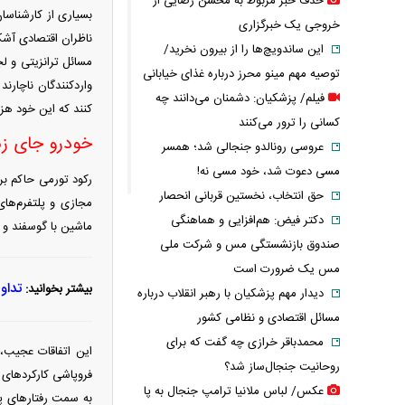
حذف خبر مربوط به محسن رضایی از
بسیاری از کارشناسان
خروجی یک خبرگزاری
ناظران اقتصادی آشک
این ساندویچ‌ها را از بیرون نخرید/
مسائل ترانزیتی و ل
توصیه مهم مینو محرز درباره غذای خیابانی
واردکنندگان ناچارن
فیلم/ پزشکیان: دشمنان می‌دانند چه
کنند که این خود هز
کسانی را ترور می‌کنند
خودرو جای زمی
عروسی رونالدو جنجالی شد؛ همسر
مسی دعوت شد، خود مسی نه!
رکود تورمی حاکم بر 
حق انتخاب، نخستین قربانی انحصار
مجازی و پلتفرم‌های
دکتر فیض: هم‌افزایی و هماهنگی
ماشین با گوسفند و 
صندوق بازنشستگی مس و شرکت ملی
مس یک ضرورت است
تداو
بیشتر بخوانید:
دیدار مهم پزشکیان با رهبر انقلاب درباره
مسائل اقتصادی و نظامی کشور
محمدباقر خرازی چه گفت که برای
این اتفاقات عجیب، 
روحانیت جنجال‌ساز شد؟
فروپاشی کارکرد‌های
عکس/ لباس ملانیا ترامپ جنجال به پا
به سمت رفتار‌های پا