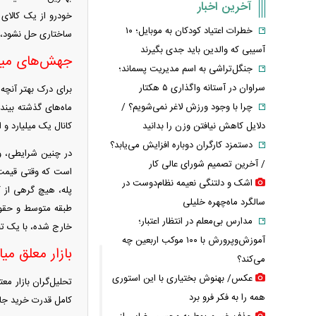
آخرین اخبار
خودرو از یک کالای 
خطرات اعتیاد کودکان به موبایل؛ ۱۰
ساختاری حل نشود، هر
آسیبی که والدین باید جدی بگیرند
جهش‌های میلی
جنگل‌تراشی به اسم مدیریت پسماند؛
سراوان در آستانه واگذاری ۵ هکتار
برای درک بهتر آنچه
چرا با وجود ورزش لاغر نمی‌شویم؟ /
ماه‌های گذشته بیند
دلایل کاهش نیافتن وزن را بدانید
کانال یک میلیارد و 
دستمزد کارگران دوباره افزایش می‌یابد؟
در چنین شرایطی، و
/ آخرین تصمیم شورای عالی کار
اشک و دلتنگی نعیمه نظام‌دوست در
پله، هیچ گرهی از ک
سالگرد ماه‌چهره خلیلی
طبقه متوسط و حقوق
مدارس بی‌معلم در انتظار اعتبار؛
خارج شده، با یک تخ
آموزش‌وپرورش با ۱۰۰ موکب اربعین چه
بازار معلق م
می‌کند؟
عکس/ بهنوش بختیاری با این استوری
تحلیل‌گران بازار م
همه را به فکر فرو برد
کامل قدرت خرید جامع