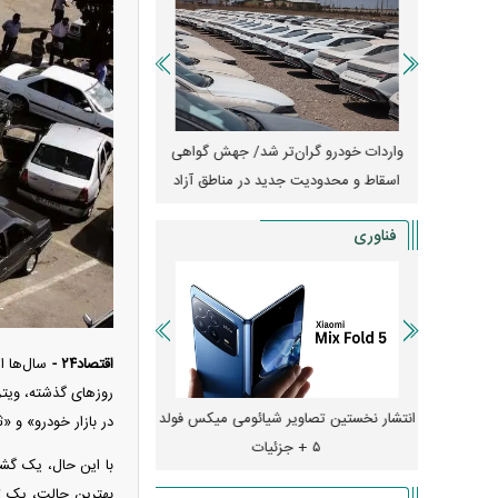
آغاز فروش فوری تویوتا RAV۴ مدل ۲۰۲۵ +
واردات خودرو گران‌تر شد/ جهش گواهی
امتیاز وا
اسقاط و محدودیت جدید در مناطق آزاد
جدید در بازار خود
فناوری
اقتصاد۲۴ -
سال‌ها ا
روز‌های گذشته، ویت
ایش قیمت داد؛ خرید iPhone ۱۸ Pro
انتشار نخستین تصاویر شیائومی میکس فولد
چگونه جنگ معاملات «
در بازار خودرو» و «
۵ + جزئیات
ترامپ در خلیج فارس ر
با این حال، یک گشت
بهترین حالت، یک ت