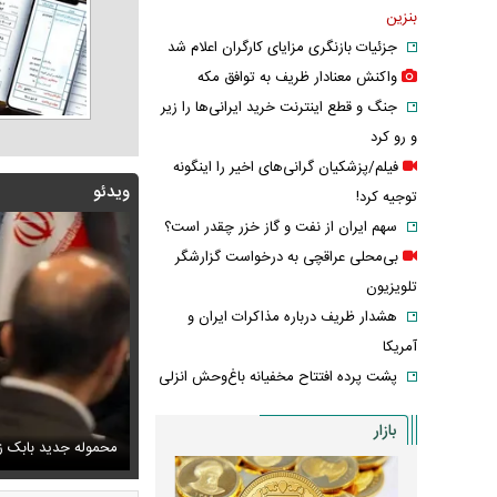
بنزین
جزئیات بازنگری مزایای کارگران اعلام شد
واکنش معنادار ظریف به توافق مکه
جنگ و قطع اینترنت خرید ایرانی‌ها را زیر
و رو کرد
فیلم/پزشکیان گرانی‌های اخیر را اینگونه
ویدئو
توجیه کرد!
سهم ایران از نفت و گاز خزر چقدر است؟
بی‌محلی عراقچی به درخواست گزارشگر
تلویزیون
هشدار ظریف درباره مذاکرات ایران و
آمریکا
پشت پرده افتتاح مخفیانه باغ‌وحش انزلی
بازار
پزشکیان: دشمنان می‌دانند چه کسانی را ترور می‌کنند
ف خبر مربوط به محسن رضایی از خروجی یک خبرگزاری
محموله جدید بابک زن
اشک و دلتنگی ن