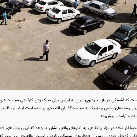
ردات خودرو ۳ میلیارد تومان! / رانت
آغاز فروش فوری تویوتا RAV۴ مدل ۲۰۲۵ +
واردات خودرو گران
رو چیست؟
جزئیات
اسقاط و محدودیت ج
ست که آشفتگی در بازار خودروی ایران به ابزاری برای محک زدن کارآمدی سیاست‌های
رین رسانه‌های رسمی و نزدیک به سیاست‌گذاران اقتصادی پر شده است از اخبار ناظر ب
هوش مصنوعی»
اپل افزایش قیمت داد؛ خرید iPhone ۱۸ Pro
انتشار نخستین تصاوی
ثبات و آرامش پیش‌رو».
ا نابود کرد؟
رویا شد؟
۵ + جزئیات
‌وگذار ساده در بازار یا نگاهی به آمار‌های واقعی نشان می‌دهد که این ریزش‌های 
کان کوچک پاندولی پس از طوفان‌های سهمگین قیمتی نیست. واقعیت این است که در