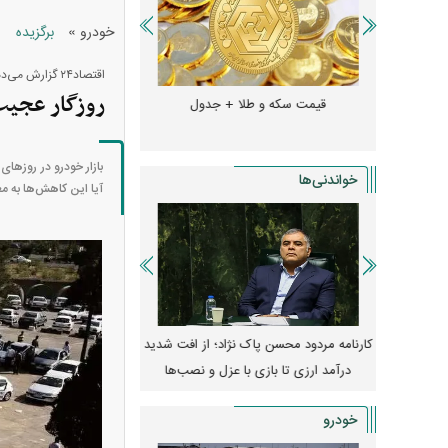
»
خودرو
برگزیده
اقتصاد۲۴ گزارش می‌دهد:
روزگار عجیب 
و + جدول
قیمت سکه و طلا + جدول
قیمت دلار، یورو و سایر 
بازار خودرو در روز‌ها
خواندنی‌ها
آیا این کاهش‌ها به م
مله به
کارنامه مردود محسن پاک‌ نژاد؛ از افت شدید
ا طرفداری
درآمد ارزی تا بازی با عزل و نصب‌ها
۱۴۰۵
یکا
خودرو