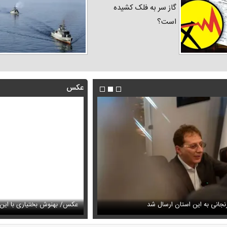
گاز سر به فلک کشیده
است؟
عکس
فیلم/روایت رامین پرچمی از کار ق
جانی به این استان ارسال شد
عیمه نظام‌دوست در سالگرد ماه‌چهره خلیلی
انجام داد
عکس/ بهنوش بختیاری با این ا