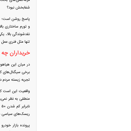
قرعه‌کشی‌های بخت‌آ
عراقچی پایان مذاکرات مستقیم را اعلام کرد
شفا‌بخش نبود؟
جواد نکونام دوباره به استقلال رسید! /
پاسخ روشن است؛ بازا
ماجرای یک تقابل جنجالی
قیمت طلا ۱۸ عیار امروز چند شد؟ / بازار
نقدشوندگی بالا، یک
طلا وارد مسیر کاهشی شد
تنها مثل فنری عمل م
خبر مهم از پرونده قتل حمیدرضا
خریداران چه ک
رجب‌زاده؛ متهم اصلی دستگیر شد
قیمت واقعی بنزین مشخص شد؛ دولت
در میان این هیاهوی
برای هر لیتر چقدر یارانه می‌دهد؟
برخی سیگنال‌های کو
افزایش نرخ حواله دلار در بازار ارز؛
تجربه زیسته مردم در
قیمت دلار امروز چند شد؟
واقعیت این است که 
سقوط تاریخی ذخایر نفت آمریکا؛ رکورد
منطقی به نظر نمی‌
سال ۲۰۲۱ هم شکسته شد
ن
درخواست جنجالی نقدعلی از قالیباف؛ از
ریسک‌های سیاسی بالا
مسئولیت مذاکرات کناره‌گیری کنید
خبر مهم برای کارگران؛ زمان بازنگری