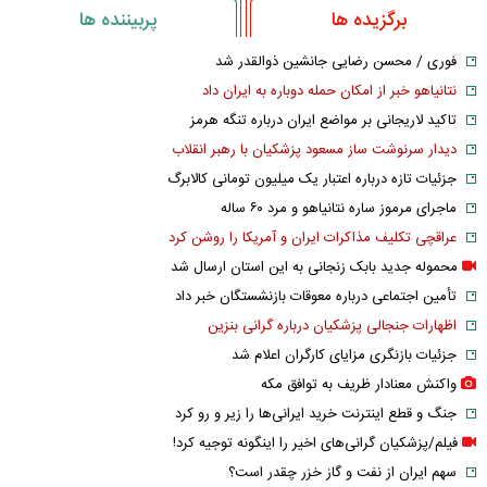
برگزیده ها
پربیننده ها
فوری / محسن رضایی جانشین ذوالقدر شد
نتانیاهو خبر از امکان حمله دوباره به ایران داد
تاکید لاریجانی بر مواضع ایران درباره تنگه هرمز
دیدار سرنوشت ساز مسعود پزشکیان با رهبر انقلاب
جزئیات تازه درباره اعتبار یک میلیون تومانی کالابرگ
ماجرای مرموز ساره نتانیاهو و مرد ۶۰ ساله
عراقچی تکلیف مذاکرات ایران و آمریکا را روشن کرد
محموله جدید بابک زنجانی به این استان ارسال شد
تأمین اجتماعی درباره معوقات بازنشستگان خبر داد
اظهارات جنجالی پزشکیان درباره گرانی بنزین
جزئیات بازنگری مزایای کارگران اعلام شد
واکنش معنادار ظریف به توافق مکه
جنگ و قطع اینترنت خرید ایرانی‌ها را زیر و رو کرد
فیلم/پزشکیان گرانی‌های اخیر را اینگونه توجیه کرد!
سهم ایران از نفت و گاز خزر چقدر است؟