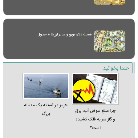
قیمت دلار، یورو و سایر ارز‌ها + جدول
حتما بخوانید
هرمز در آستانه یک معامله
چرا مبلغ قبوض آب، برق
بزرگ
و گاز سر به فلک کشیده
است؟