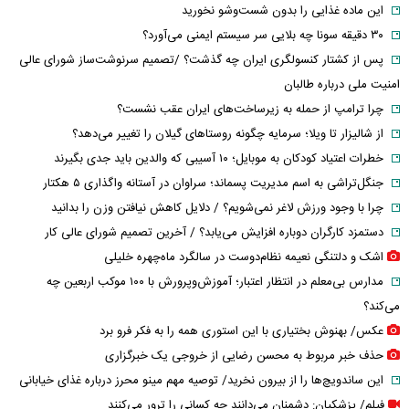
این ماده غذایی را بدون شست‌وشو نخورید
۳۰ دقیقه سونا چه بلایی سر سیستم ایمنی می‌آورد؟
پس از کشتار کنسولگری ایران چه گذشت؟ /تصمیم سرنوشت‌ساز شورای عالی
امنیت ملی درباره طالبان
چرا ترامپ از حمله به زیرساخت‌های ایران عقب نشست؟
از شالیزار تا ویلا؛ سرمایه چگونه روستاهای گیلان را تغییر می‌دهد؟
خطرات اعتیاد کودکان به موبایل؛ ۱۰ آسیبی که والدین باید جدی بگیرند
جنگل‌تراشی به اسم مدیریت پسماند؛ سراوان در آستانه واگذاری ۵ هکتار
چرا با وجود ورزش لاغر نمی‌شویم؟ / دلایل کاهش نیافتن وزن را بدانید
دستمزد کارگران دوباره افزایش می‌یابد؟ / آخرین تصمیم شورای عالی کار
اشک و دلتنگی نعیمه نظام‌دوست در سالگرد ماه‌چهره خلیلی
مدارس بی‌معلم در انتظار اعتبار؛ آموزش‌وپرورش با ۱۰۰ موکب اربعین چه
می‌کند؟
عکس/ بهنوش بختیاری با این استوری همه را به فکر فرو برد
حذف خبر مربوط به محسن رضایی از خروجی یک خبرگزاری
این ساندویچ‌ها را از بیرون نخرید/ توصیه مهم مینو محرز درباره غذای خیابانی
فیلم/ پزشکیان: دشمنان می‌دانند چه کسانی را ترور می‌کنند