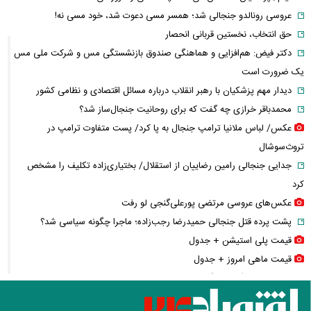
عروسی رونالدو جنجالی شد؛ همسر مسی دعوت شد، خود مسی نه!
حق انتخاب، نخستین قربانی انحصار
دکتر فیض: هم‌افزایی و هماهنگی صندوق بازنشستگی مس و شرکت ملی مس
یک ضرورت است
دیدار مهم پزشکیان با رهبر انقلاب درباره مسائل اقتصادی و نظامی کشور
محمدباقر خرازی چه گفت که برای روحانیت جنجال‌ساز شد؟
عکس/ لباس ملانیا ترامپ جنجال به پا کرد/ پست متفاوت ترامپ در
تروث‌سوشال
جدایی جنجالی رامین رضاییان از استقلال/ بختیاری‌زاده تکلیف را مشخص
کرد
عکس‌های عروسی مرتضی پورعلی‌گنجی لو رفت
پشت پرده قتل جنجالی حمیدرضا رجب‌زاده؛ ماجرا چگونه سیاسی شد؟
قیمت پلی استیشن + جدول
قیمت ماهی امروز + جدول
چرا پول کالابرگ فروشگاه‌ها تسویه نمی‌شود؟
کالابرگ دوباره تغییر می‌کند؟/ جزئیات تازه درباره اعتبار یک میلیون تومانی