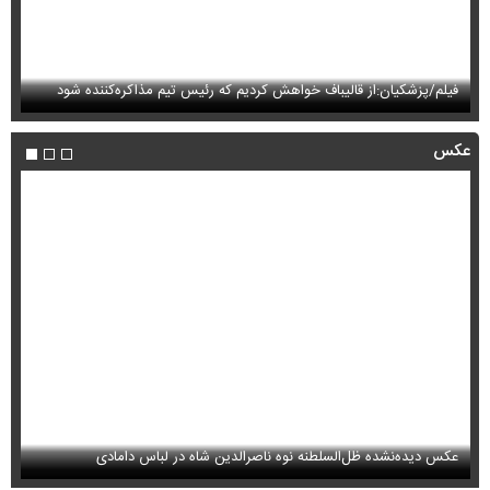
فیلم/پزشکیان:از قالیباف خواهش کردیم که رئیس تیم مذاکره‌کننده شود
فی
عکس
عکس دیده‌نشده ظل‌السلطنه نوه ناصرالدین شاه در لباس دامادی
سا