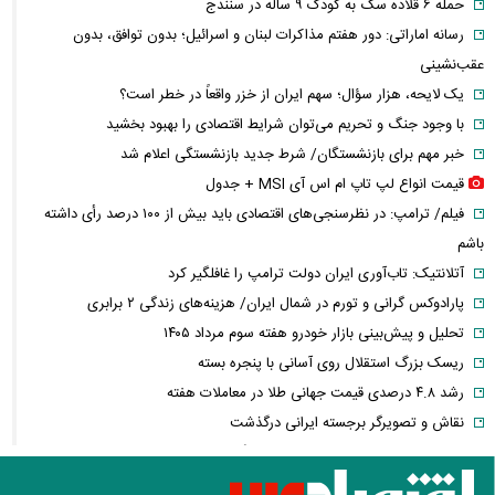
حمله ۶ قلاده سگ به کودک ۹ ساله در سنندج
رسانه اماراتی: دور هفتم مذاکرات لبنان و اسرائیل؛ بدون توافق، بدون
عقب‌نشینی
یک لایحه، هزار سؤال؛ سهم ایران از خزر واقعاً در خطر است؟
با وجود جنگ و تحریم می‌توان شرایط اقتصادی را بهبود بخشید
خبر مهم برای بازنشستگان/ شرط جدید بازنشستگی اعلام شد
قیمت انواع لپ تاپ ام اس آی MSI + جدول
فیلم/ ترامپ: در نظرسنجی‌های اقتصادی باید بیش از ۱۰۰ درصد رأی داشته
باشم
آتلانتیک: تاب‌آوری ایران دولت ترامپ را غافلگیر کرد
پارادوکس گرانی و تورم در شمال ایران/ هزینه‌های زندگی ۲ برابری
تحلیل و پیش‌بینی بازار خودرو هفته سوم مرداد ۱۴۰۵
ریسک بزرگ استقلال روی آسانی با پنجره بسته
رشد ۴.۸ درصدی قیمت جهانی طلا در معاملات هفته
نقاش و تصویرگر برجسته ایرانی درگذشت
معاون عراقچی: در هیچ دوره‌ای هماهنگی بین میدان و دیپلماسی را مانند
حال حاضر نداشتیم