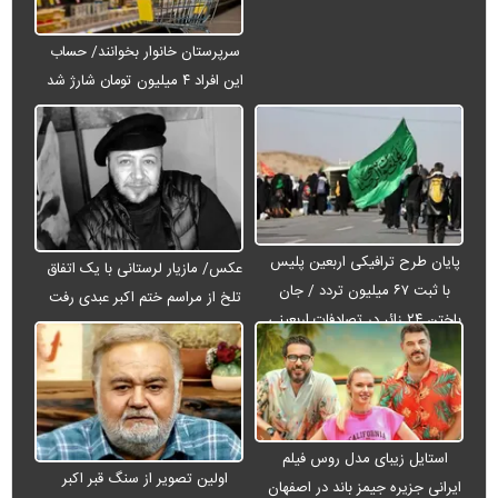
سرپرستان خانوار بخوانند/ حساب
این افراد ۴ میلیون تومان شارژ شد
پایان طرح ترافیکی اربعین پلیس
عکس/ مازیار لرستانی با یک اتفاق
با ثبت ۶۷ میلیون تردد / جان
تلخ از مراسم ختم اکبر عبدی رفت
باختن ۲۴ زائر در تصادفات اربعینی
استایل زیبای مدل روس فیلم
اولین تصویر از سنگ قبر اکبر
ایرانی جزیره جیمز باند در اصفهان