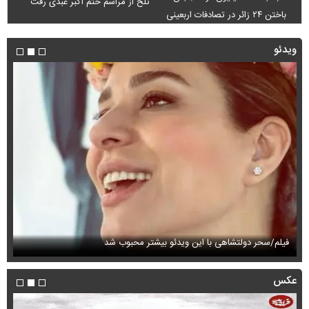
تلخ از مراسم ختم اکبر عبدی رفت
باختن ۲۴ زائر در تصادفات اربعینی
ویدئو
فیلم/سحر دولتشاهی با این ویدئو بیشتر محبوب شد
فی
عکس