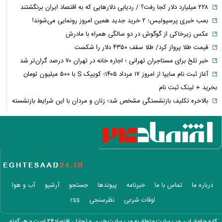
۲۲۸ میلیارد دلار کجا رفت؟ / ردیابی دلارهایی که به اقتصاد ایران برنگشتند
بمب خبری پرسپولیس؛ ۲ خرید جدید همین امروز رونمایی می‌شوند!
عکس زیرخاکی از گوگوش در دو سالگی همراه با مادرش
قیمت طلا پرواز کرد/ طلا سقف ۴۳۵۰ دلار را شکست
خبر تلخ برای مستاجران تهرانی ؛ اجاره خانه در تهران ۷۰ درصد گران‌تر شد
آغاز ثبت نام سایپا از امروز ۱۷ مرداد ۱۴۰۵؛ کوییک S با ۵۰۰ میلیون تومان
بخرید + لینک ثبت نام
بالاخره تکلیف بازنشستگی مشخص شد؛ زنان و مردان با این شرایط بازنشسته
می‌شوند
فیلم/واکنش نعیمه نظام‌دوست از بغل کردن دختری با استایل پسرانه
بازداشت دو جراح زیبایی قلابی که حوصله درس خواندن نداشتند!
سپاه بیانیه جدید داد؛ روایت شکست ترامپ در جنگ با ایران
سنتکام درباره محاصره دریایی ایران چه نقشه‌ای دارد؟
عکس عاشقانه سپند امیرسلیمانی با پسرش
درباره ما
تماس با ما
خبرنامه
پیوندها
جستجو
آرشیو
آب و هوا
استایل جذاب لیندا کیانی در اکران ماه پنهان + عکس
اوقات شرعی
نظرسنجی
rss
پیام روز خبرنگار قالیباف؛ دشمن در میدان رسانه و تحریف فعال شده است
تورم به کدام خانوارها بیشتر فشار می‌آورد؟ شکاف ۱۵.۲ درصدی دهک‌ها
کلیه حقوق این وب سایت متعلق به وب سایت خبری و تحلیلی اقتصاد۲۴ است و هر گونه