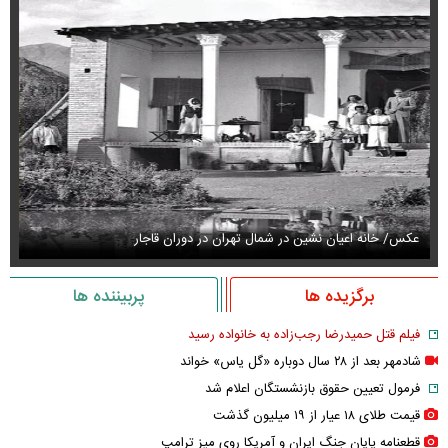
عکس/ خانه اعیان نشین در شمال تهران در دوران قاجار
قیمت
برگزیده ها
پربیننده ها
فیلم قتل حمیدرضا رجب‌زاده به خانواده رسید
شادمهر بعد از ۲۸ سال دوباره «گل یاس» خواند
فرمول تعیین حقوق بازنشستگان اعلام شد
قیمت طلای ۱۸ عیار از ۱۹ میلیون گذشت
قطعنامه پایان جنگ ایران و آمریکا روی میز ترامپ