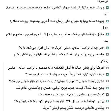
می‌شود؟
واردات خودرو گران‌تر شد/ جهش گواهی اسقاط و محدودیت جدید در مناطق
آزاد
پرونده ساعدی‌نیا به دیوان عالی ارسال شد؛ آخرین وضعیت پرونده مصادره
اموال
حقوق بازنشستگان چگونه محاسبه می‌شود؟ | شرط مهم تعیین مستمری اعلام
شد
خبر مهم از ترامپ؛ نیروی زمینی آمریکا به ایران اعزام می‌شود یا نه؟
جاسوس پرسپولیس لو رفت؟ / خط و نشان تند تارتار برای افشای اخبار
رختکن
آمریکا برای پایان جنگ با ایران قطعنامه داد؛ تصمیم با ترامپ است + عکس
مرغ ناگهان گران شد! / پشت‌پرده جهش قیمت مرغ چیست؟
امتیاز واردات خودرو ۳ میلیارد تومان! / رانت جدید در بازار خودرو چیست؟
برنج چند شد؟/ قیمت جدید برنج ایرانی، هندی و پاکستانی اعلام شد
فیلم/سحر دولتشاهی با این ویدئو بیشتر محبوب شد
بورس ترکاند/ شاخص کل ۱۲۴ هزار واحد جهش کرد و ۵.۵ میلیونی شد
برکناری ناگهانی فرمانده لشکر پنجم ارتش آمریکا