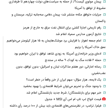
پیمان مولوی کیست؟/ از حمله به سیاست‌های دولت چهاردهم تا طرفداری
مشروط از توافق با آمریکا
جزئیات «توافق مکه» منتشر شد؛ پیمان دفاعی سه‌جانبه ترکیه، عربستان و
پاکستان
رقم تاریخی اجارۀ کشتی برای انتقال نفت عراق به خارج از هرمز
نتایج آزمون مدارس سمپاد اعلام شد
امام‌ جمعه اهواز: با افزایش برد موشک‌هایمان به ۱۵ هزار کیلومتر می‌خواهیم
عمق خاک آمریکا را بزنیم
ادعای وزیر خزانه‌داری آمریکا: به زودی شاهد توافق با ایران خواهیم بود
حمله ۶ قلاده سگ به کودک ۹ ساله در سنندج
رسانه اماراتی: دور هفتم مذاکرات لبنان و اسرائیل؛ بدون توافق، بدون
عقب‌نشینی
یک لایحه، هزار سؤال؛ سهم ایران از خزر واقعاً در خطر است؟
با وجود جنگ و تحریم می‌توان شرایط اقتصادی را بهبود بخشید
خبر مهم برای بازنشستگان/ شرط جدید بازنشستگی اعلام شد
قیمت انواع لپ تاپ ام اس آی MSI + جدول
فیلم/ ترامپ: در نظرسنجی‌های اقتصادی باید بیش از ۱۰۰ درصد رأی داشته