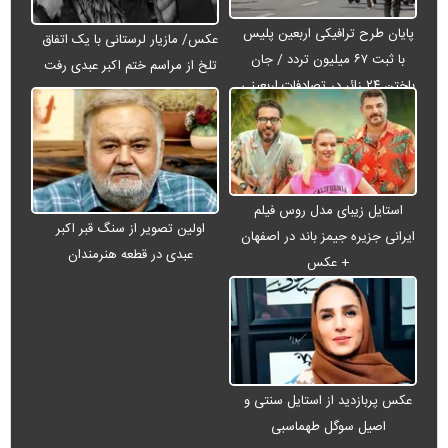
پایان طرح ترافیکی اربعین پلیس
عکس/ مازیار لرستانی با یک اتفاق
با ثبت ۶۷ میلیون تردد / جان
تلخ از مراسم ختم اکبر عبدی رفت
باختن ۲۴ زائر در تصادفات اربعینی
استایل زیبای مدل روس فیلم
اولین تصویر از سنگ قبر اکبر
ایرانی جزیره جیمز باند در اصفهان
عبدی در قطعه هنرمندان
+ عکس
عکس پربازدید از استایل سنتی و
اصیل سوگل طهماسبی