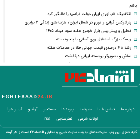
باشم
آتلانتیک: تاب‌آوری ایران دولت ترامپ را غافلگیر کرد
پارادوکس گرانی و تورم در شمال ایران/ هزینه‌های زندگی ۲ برابری
تحلیل و پیش‌بینی بازار خودرو هفته سوم مرداد ۱۴۰۵
ریسک بزرگ استقلال روی آسانی با پنجره بسته
رشد ۴.۸ درصدی قیمت جهانی طلا در معاملات هفته
نقاش و تصویرگر برجسته ایرانی درگذشت
معاون عراقچی: در هیچ دوره‌ای هماهنگی بین میدان و دیپلماسی را مانند
حال حاضر نداشتیم
وزارت دفاع چین: به نوسازی ارتش در بالاترین سطح ادامه خواهیم داد
جزئیات توافق‌نامه دفاع مشترک مکه/ هر گونه حملهٔ مسلحانه به هر یک از
کشورها، حمله به هر سه کشور
وزارت خارجه پاکستان: پیمان دفاعی با ریاض و آنکارا برای تقویت امنیت
درباره ما
تماس با ما
خبرنامه
پیوندها
جستجو
آرشیو
آب و هوا
منطقه امضا شد
اوقات شرعی
نظرسنجی
rss
اذعان ترامپ به تاثیر جنگ با ایران بر انتخابات میان دوره‌ای آمریکا
بازار ارزهای دیجیتال در نوسان/ بیت‌کوین ۶۴ هزار دلاری و هشدار درباره
کلیه حقوق این وب سایت متعلق به وب سایت خبری و تحلیلی اقتصاد۲۴ است و هر گونه