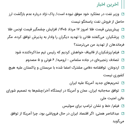
آخرین اخبار
وزیر نفت در عملکرد خود موفق نبوده است/ پاک نژاد درباره عدم بازگشت ارز
حاصل از فروش نفت پاسخگو نیست
پیش‌بینی قیمت طلا امروز ۱۷ مرداد ۱۴۰۵/ افزایش چشمگیر قیمت اونس طلا
پزشکیان: می‌گفتند فلانی با تهدید دیگران را وادار به پذیرش توافق کرده، مگر
فرماندهان از تهدید من می‌ترسند؟
فیلم/پزشکیان:از قالیباف خواهش کردیم که رئیس تیم مذاکره‌کننده شود
تصادف زنجیره‌ای در جاده سلماس - ارومیه/ ۶ فوتی و ۵ مصدوم
اردوغان: توافقنامه دفاعی مشترک امضا شده با عربستان و پاکستان علیه هیچ
کشوری نیست
تحریم‌های جدید آمریکا علیه ایران
توافق سه‌جانبه ایران، عمان و آمریکا در ایستگاه آخر/چشم‌ها به تصمیم شورای
عالی امنیت ملی
فیلم/ خط و نشان ترامپ برای سوئیس
عبدالناصر همتی: اگر اقتصاد ایران در حال فروپاشی بود، چرا آمریکا از توافق
می‌گوید