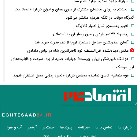
شرایط جدید تمدید اجاره اعلام شد
الحدث: به زودی بیانیه‌ای مشترک از سوی عمان و ایران درباره «ایجاد یک
گذرگاه موقت در تنگه هرمز» منتشر می‌شود
تغییر زمانبندی‌ شارژ اعتبار کالابرگ
پیشنهاد ۱۳۲میلیاردی رامین رضاییان به استقلال
آلمان صدرنشین حداقل دستمزد اروپا از نظر قدرت خرید شد
عکس دیده‌نشده ظل‌السلطنه نوه ناصرالدین شاه در لباس دامادی
موشک خیبرشکن ایران چیست؟ جزئیات جدید از برد، سرعت و قابلیت‌های
این موشک
قوه قضاییه: ادعای نماینده مجلس درباره «نحوه ردزنی محل استقرار شهید
لاریجانی» صحت ندارد
قدرت‌نمایی تکاوران ارتش
شرط جدید بازنشستگی اعلام شد؛ چه کسانی باید بیشتر کار کنند؟
هجوم خودروسازان چینی به اروپا؛ آیا کارخانه‌های بحران‌زده نجات پیدا
می‌کنند؟
کدام بازیکنان تیم فوتبال ایران هنوز تیم پیدا نکرده‌اند؟ + فهرست کامل
درباره ما
تماس با ما
خبرنامه
پیوندها
جستجو
آرشیو
آب و هوا
آیا دکترین اختاپوس در برابر ایران ناکام ماند؟ بررسی یک راهبرد جنجالی
اوقات شرعی
نظرسنجی
rss