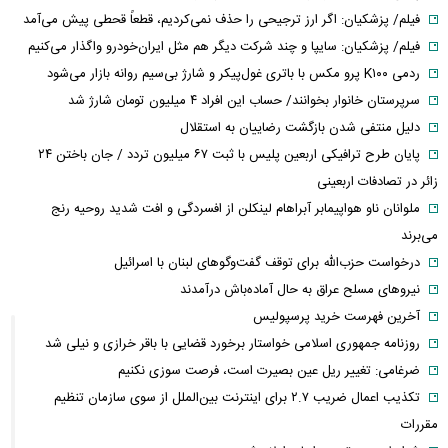
فیلم/ پزشکیان: اگر ارز ترجیحی را حذف نمی‌کردیم، قطعاً قحطی پیش می‌آمد
فیلم/ پزشکیان: سایپا و چند شرکت دیگر هم مثل ایران‌خودرو واگذار می‌کنیم
ردمی K۱۰۰ پرو مکس با باتری غول‌پیکر و شارژ بی‌سیم روانه بازار می‌شود
سرپرستان خانوار بخوانند/ حساب این افراد ۴ میلیون تومان شارژ شد
دلیل منتفی شدن بازگشت رضاییان به استقلال
پایان طرح ترافیکی اربعین پلیس با ثبت ۶۷ میلیون تردد / جان باختن ۲۴
زائر در تصادفات اربعینی
ملوانان ناو هواپیمابر آبراهام لینکلن از افسردگی و افت شدید روحیه رنج
می‌برند
درخواست حزب‌الله برای توقف گفت‌وگوهای لبنان با اسرائیل
نیروهای مسلح عراق به حال آماده‌باش درآمدند
آخرین فهرست خرید پرسپولیس
روزنامه جمهوری اسلامی خواستار برخورد قضایی با باقر خرازی و نیلی شد
ضرغامی: تغییر ریل عین بصیرت است، فرصت سوزی نکنیم
تکذیب اعمال ضریب ۲.۷ برای اینترنت بین‌الملل از سوی سازمان تنظیم
مقررات