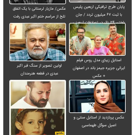
پایان طرح ترافیکی اربعین پلیس
عکس/ مازیار لرستانی با یک اتفاق
با ثبت ۶۷ میلیون تردد / جان
تلخ از مراسم ختم اکبر عبدی رفت
باختن ۲۴ زائر در تصادفات اربعینی
استایل زیبای مدل روس فیلم
اولین تصویر از سنگ قبر اکبر
ایرانی جزیره جیمز باند در اصفهان
عبدی در قطعه هنرمندان
+ عکس
عکس پربازدید از استایل سنتی و
اصیل سوگل طهماسبی