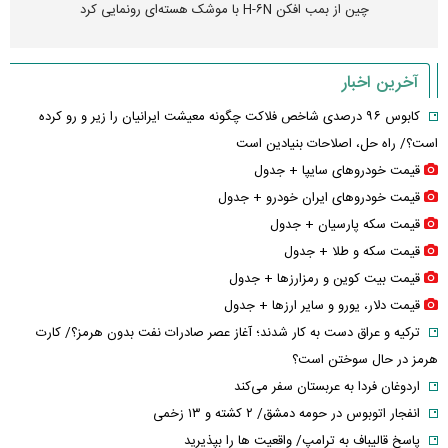
چین از بمب افکن H-۶N با موشک هسته‌ای رونمایی کرد
آخرین اخبار
کابوس ۹۶ درصدی شاخص فلاکت چگونه معیشت ایرانیان را زیر و رو کرده
است؟/ راه حل، اصلاحات بنیادین است
قیمت خودرو‌های سایپا + جدول
قیمت خودرو‌های ایران خودرو + جدول
قیمت سکه پارسیان + جدول
قیمت سکه و طلا + جدول
قیمت بیت کوین و رمزارز‌ها + جدول
قیمت دلار، یورو و سایر ارز‌ها + جدول
ترکیه و عراق دست به کار شدند؛ آغاز عصر صادرات نفت بدون هرمز؟/ کارت
هرمز در حال سوختن است؟
اردوغان فردا به عربستان سفر می‌کند
انفجار اتوبوس در حومه دمشق/ ۲ کشته و ۱۳ زخمی
پاسخ قالیباف به ترامپ/ واقعیت ها را بپذیرید