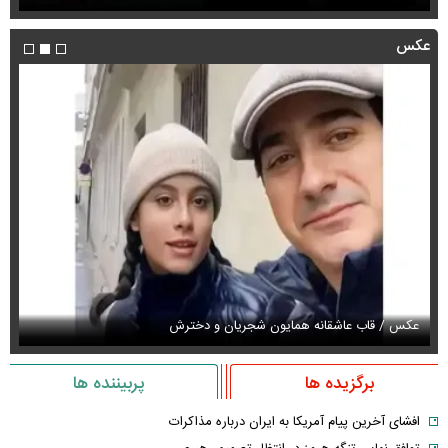
عکس
عکس / قاب عاشقانه همایون شجریان و دخترش
عک
برگزیده ها
پربیننده ها
افشای آخرین پیام آمریکا به ایران درباره مذاکرات