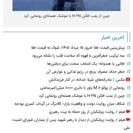
چین از بمب افکن H-۶N با موشک هسته‌ای رونمایی کرد
آخرین اخبار
پیش‌بینی قیمت طلا امروز ۱۵ مرداد ۱۴۰۵/ شوک به قیمت طلا
سه ترکیب خطرآفرین با قهوه که سلامت قلب را نشانه می‌رود
طالبی یا هندوانه؛ یک انتخاب سخت برای دیابتی‌ها
خطر حذف مصرف برنج در رژیم غذایی و عوارض آن
عکس / مادرانه‌های شیلا خداداد در کنار فرزندانش
رونمایی از پوکو M ۸ پاور با باتری ۸۰۰۰ میلی‌آمپرساعتی
چین از بمب افکن H-۶N با موشک هسته‌ای رونمایی کرد
شکاف میان روایت دولت و واقعیت بازار؛ کالابرگ در گرداب کسری بودجه
فیلم / روایت پزشکیان از روز حمله به بیت رهبری
فیلم / روایت پزشکیان از دیدار با رهبر شهید پس از بمباران شورای امنیت
ملی