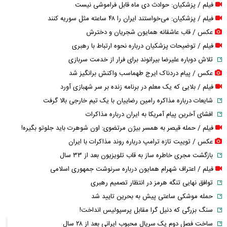
فیلم / پزشکیان: حوادث دی ماه قابل فراموشی نیست
فیلم / پزشکیان: می‌خواستند ایران را ۴۸ ساعته مثل سوریه کنند
عکس / قاب عاشقانه همایون شجریان و دخترش
فیلم / توضیحات پزشکیان درباره نحوه ارتباط با رهبری
تلاش دوباره علیرضا بیرانوند برای فرار از خدمت سربازی
عکس / پیام دردناک ایرج طهماسب واکنش برانگیز شد
فیلم / بلایی که یک معلم در برنامه زنده بر سر شهبازی آورد
شایعات درباره مذاکره رامین رضاییان با یک تیم خارجی بالا گرفت
افشای آخرین پیام آمریکا به ایران درباره مذاکرات
فیلم / حمله قیصر به همسر بیژن مرتضوی: اون شوهرت باید جلوتو بگیره!
عکس / توییت تازه ترامپ درباره روند مذاکرات با ایران
بازگشت مجری خاطره ساز به قاب تلویزیون بعد از ۳۳ سال
فیلم / اعتراف شهرام همایون درباره سرنوشت جمهوری اسلامی
توافق نهایی تنگه هرمز در انتظار تصمیم رهبری
حمله موشکی ساعتی پیش به بحرین تایید شد
سنگ بزرگی که دنیل گرا مقابل پرسپولیس انداخت!
ساخت فصل دوم یک سریال محبوب ایرانی بعد از ۲۸ سال