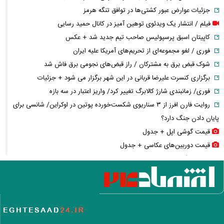
جزئیات عوارض عبور کشتی‌ها در توافق تنگه هرمز
فیلم / انتشار یک ویدئوی توهین آمیز در کانال حمید رسایی
کاپیتان اسبق پرسپولیس صاحب تیم جدید شد + عکس
فوری / لغو مجموعه‌ای از تحریم‌های آمریکا علیه ایران
شوک قبض برق به مشترکان / راز قبض‌های نجومی برق فاش شد
برگزاری کنسرت علیرضا قربانی در این شهر برگزار می شود + جزئیات
فوری/ زمانبندی شارژ کالابرگ تغییر کرد/ واریز اعتبار در سه بازه
روایت فارن افرز از ۳ سناریوی شکست‌خورده پوتین در اوکراین/ شانسی برای
پایان دادن جنگ دارد؟
قیمت گوشی اپل + جدول
قیمت دوربین‌های عکاسی + جدول
شوک سنگین به بازار مسکن تهران / بازار ملک وارد فاز جدید
یادداشت مهم ظریف/ توازن فراگیر؛ جایگاه چین و روسیه در آینده سیاست
خارجی ایران
فوری/ شهباز شریف و عاصم منیر به عربستان می‌روند
در پی حمله به ورزشگاه لامرد/ وزیر بهداشت از خسارت‌ها و کمبودهای درمانی