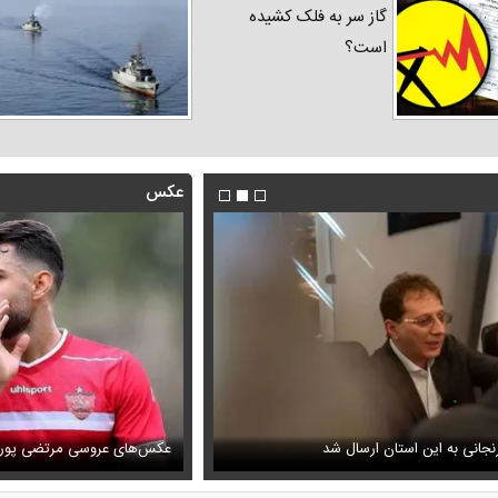
گاز سر به فلک کشیده
است؟
عکس
یا ترامپ جنجال به پا کرد/ پست متفاوت ترامپ در
فیلم/روایت رامین پرچمی از کار ق
جانی به این استان ارسال شد
انجام داد
عکس‌های عروسی مرتضی پورع