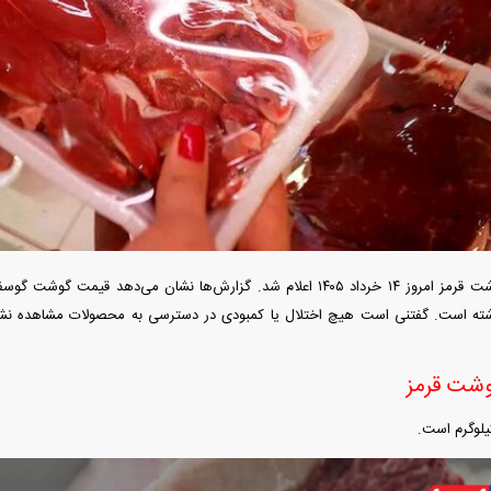
ردات خودرو ۳ میلیارد تومان! / رانت
آغاز فروش فوری تویوتا RAV۴ مدل ۲۰۲۵ +
واردات خودرو گران
رو چیست؟
جزئیات
اسقاط و محدودیت ج
قیمت گوشت قرمز امروز ۱۴ خرداد ۱۴۰۵ اعلام شد. گزارش‌ها نشان می‌دهد قیم
ته است. گفتنی است هیچ اختلال یا کمبودی در دسترسی به محصولات مشاهده نشده 
وشت قرمز
هوش مصنوعی»
اپل افزایش قیمت داد؛ خرید iPhone ۱۸ Pro
انتشار نخستین تصاوی
یلوگرم است.
ا نابود کرد؟
رویا شد؟
۵ + جزئیات