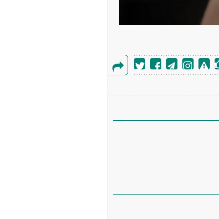
گزارش
خطا