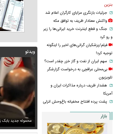
بنزین
جزئیات بازنگری مزایای کارگران اعلام شد
واکنش معنادار ظریف به توافق مکه
جنگ و قطع اینترنت خرید ایرانی‌ها را زیر
و رو کرد
فیلم/پزشکیان گرانی‌های اخیر را اینگونه
ویدئو
توجیه کرد!
سهم ایران از نفت و گاز خزر چقدر است؟
بی‌محلی عراقچی به درخواست گزارشگر
تلویزیون
هشدار ظریف درباره مذاکرات ایران و
آمریکا
پشت پرده افتتاح مخفیانه باغ‌وحش انزلی
عکس/ لباس ملان
بازار
س/بنری که شبانه علیه مسعود پزشکیان نصب شد
پزشکیان: دشمنان می‌دانند چه کسانی را ترور می‌کنند
تروث‌سوشال
محموله جدید بابک زن