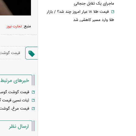
ماجرای یک تقابل جنجالی
قیمت طلا ۱۸ عیار امروز چند شد؟ / بازار
طلا وارد مسیر کاهشی شد
منبع:
تجارت نیوز
خبر مهم از پرونده قتل حمیدرضا
رجب‌زاده؛ متهم اصلی دستگیر شد
قیمت واقعی بنزین مشخص شد؛ دولت
برای هر لیتر چقدر یارانه می‌دهد؟
قیمت گوشت
افزایش نرخ حواله دلار در بازار ارز؛
قیمت دلار امروز چند شد؟
سقوط تاریخی ذخایر نفت آمریکا؛ رکورد
خبرهای مرتبط
سال ۲۰۲۱ هم شکسته شد
قیمت گوشت گوسفن
درخواست جنجالی نقدعلی از قالیباف؛ از
ثبات نسبی قیمت 
مسئولیت مذاکرات کناره‌گیری کنید
قیمت مرغ، گوشت س
خبر مهم برای کارگران؛ زمان بازنگری
مزایای کارگران اعلام شد + جزئیات تصمیم
ارسال نظر
جدید
محموله جدید بابک زنجانی به این