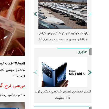
آغاز فروش فوری تویوتا RAV۴ مدل ۲۰۲۵ +
واردات خودرو گران‌تر شد/ جهش گواهی
امتیاز وا
اسقاط و محدودیت جدید در مناطق آزاد
جدید در بازار خود
فناوری
اقتصاد۲۴-
مانده و جهشی نداش
ادامه دارد.
بررسی نرخ گ
ایش قیمت داد؛ خرید iPhone ۱۸ Pro
انتشار نخستین تصاویر شیائومی میکس فولد
چگونه جنگ معاملات «
مبنای محاسبه یک ک
۵ + جزئیات
ترامپ در خلیج فارس ر