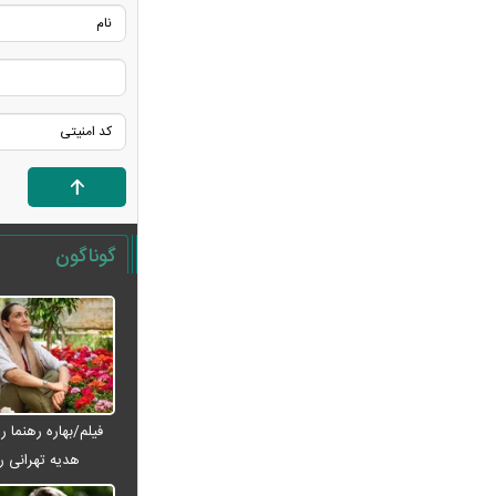
استان ارسال شد
زمان پرداخت معوقات بازنشستگان
تأمین اجتماعی؛ معوقات فروردین و
اردیبهشت چه زمانی واریز می‌شود؟
بورس و فرابورس سبزپوش شدند؛ بازار
سرمایه امروز با قدرت شروع کرد
درخواست توقف تحمیل هزینه‌های
مسئولیت اجتماعی به شرکت‌های بورسی
گوناگون
هجوم حقیقی‌ها به بورس؛ سومین روز
رشد بالای ۲ درصدی شاخص کل چه پیامی
دارد؟
پیام تازه بورس برای سرمایه‌گذاران؛ بازار
سرمایه به کدام سمت می‌رود؟
کلثوم اکبری اعدام می‌شود؟
فیلم/بهاره رهنما ر
چرا مبلغ قبوض آب، برق و گاز سر به
هدیه تهرانی را
فلک کشیده است؟/ اصلاح الگوی مصرف یا