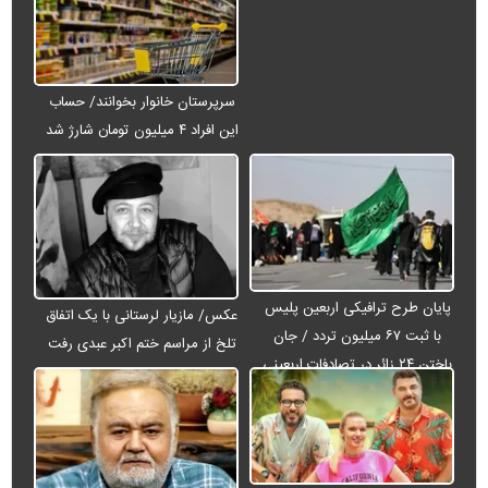
سرپرستان خانوار بخوانند/ حساب
این افراد ۴ میلیون تومان شارژ شد
پایان طرح ترافیکی اربعین پلیس
عکس/ مازیار لرستانی با یک اتفاق
با ثبت ۶۷ میلیون تردد / جان
تلخ از مراسم ختم اکبر عبدی رفت
باختن ۲۴ زائر در تصادفات اربعینی