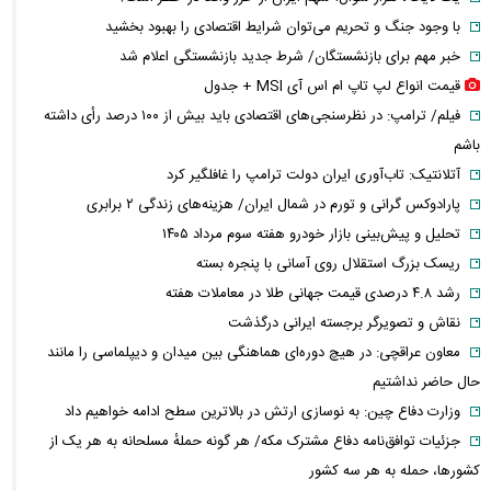
با وجود جنگ و تحریم می‌توان شرایط اقتصادی را بهبود بخشید
خبر مهم برای بازنشستگان/ شرط جدید بازنشستگی اعلام شد
قیمت انواع لپ تاپ ام اس آی MSI + جدول
فیلم/ ترامپ: در نظرسنجی‌های اقتصادی باید بیش از ۱۰۰ درصد رأی داشته
باشم
آتلانتیک: تاب‌آوری ایران دولت ترامپ را غافلگیر کرد
پارادوکس گرانی و تورم در شمال ایران/ هزینه‌های زندگی ۲ برابری
تحلیل و پیش‌بینی بازار خودرو هفته سوم مرداد ۱۴۰۵
ریسک بزرگ استقلال روی آسانی با پنجره بسته
رشد ۴.۸ درصدی قیمت جهانی طلا در معاملات هفته
نقاش و تصویرگر برجسته ایرانی درگذشت
معاون عراقچی: در هیچ دوره‌ای هماهنگی بین میدان و دیپلماسی را مانند
حال حاضر نداشتیم
وزارت دفاع چین: به نوسازی ارتش در بالاترین سطح ادامه خواهیم داد
جزئیات توافق‌نامه دفاع مشترک مکه/ هر گونه حملهٔ مسلحانه به هر یک از
کشورها، حمله به هر سه کشور