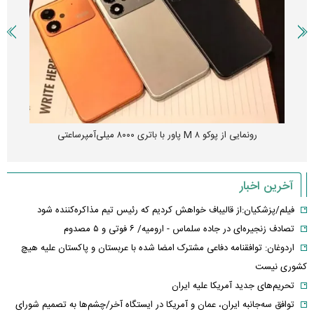
رونمایی از پوکو M ۸ پاور با باتری ۸۰۰۰ میلی‌آمپرساعتی
آخرین اخبار
فیلم/پزشکیان:از قالیباف خواهش کردیم که رئیس تیم مذاکره‌کننده شود
تصادف زنجیره‌ای در جاده سلماس - ارومیه/ ۶ فوتی و ۵ مصدوم
اردوغان: توافقنامه دفاعی مشترک امضا شده با عربستان و پاکستان علیه هیچ
کشوری نیست
تحریم‌های جدید آمریکا علیه ایران
توافق سه‌جانبه ایران، عمان و آمریکا در ایستگاه آخر/چشم‌ها به تصمیم شورای