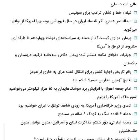
عالی امنیت ملی
فیلم/ خط و نشان ترامپ برای سوئیس
عبدالناصر همتی: اگر اقتصاد ایران در حال فروپاشی بود، چرا آمریکا از توافق
می‌گوید
پیمان مولوی کیست؟/ از حمله به سیاست‌های دولت چهاردهم تا طرفداری
مشروط از توافق با آمریکا
جزئیات «توافق مکه» منتشر شد؛ پیمان دفاعی سه‌جانبه ترکیه، عربستان و
پاکستان
رقم تاریخی اجارۀ کشتی برای انتقال نفت عراق به خارج از هرمز
نتایج آزمون مدارس سمپاد اعلام شد
امام‌ جمعه اهواز: با افزایش برد موشک‌هایمان به ۱۵ هزار کیلومتر می‌خواهیم
عمق خاک آمریکا را بزنیم
ادعای وزیر خزانه‌داری آمریکا: به زودی شاهد توافق با ایران خواهیم بود
حمله ۶ قلاده سگ به کودک ۹ ساله در سنندج
رسانه اماراتی: دور هفتم مذاکرات لبنان و اسرائیل؛ بدون توافق، بدون
عقب‌نشینی
یک لایحه، هزار سؤال؛ سهم ایران از خزر واقعاً در خطر است؟